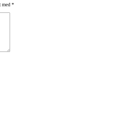
et med
*