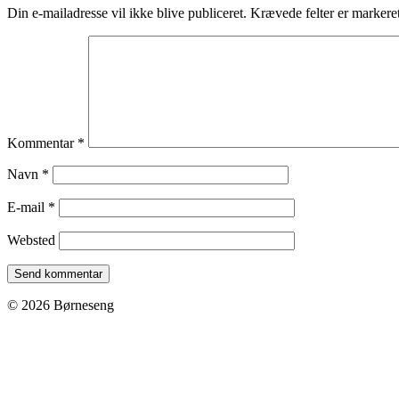
Din e-mailadresse vil ikke blive publiceret.
Krævede felter er marker
Kommentar
*
Navn
*
E-mail
*
Websted
© 2026 Børneseng