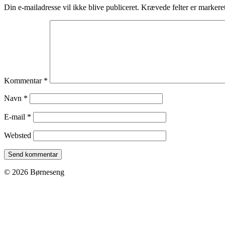
Din e-mailadresse vil ikke blive publiceret.
Krævede felter er marker
Kommentar
*
Navn
*
E-mail
*
Websted
© 2026 Børneseng