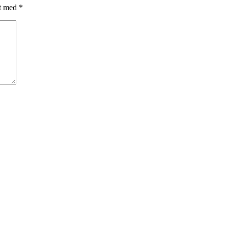
et med
*