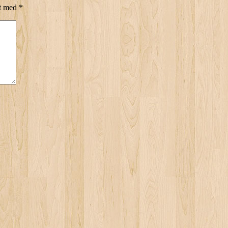
et med
*