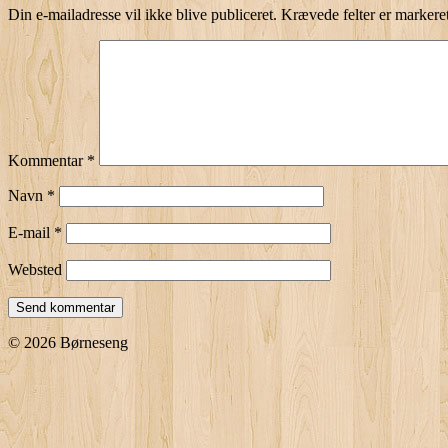
Din e-mailadresse vil ikke blive publiceret.
Krævede felter er marker
Kommentar
*
Navn
*
E-mail
*
Websted
© 2026 Børneseng