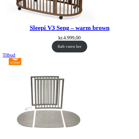
Sleepi V3 Seng – warm brown
kr.
4.999,00
Køb varen her
Vare
Tilbud
på
tilbud