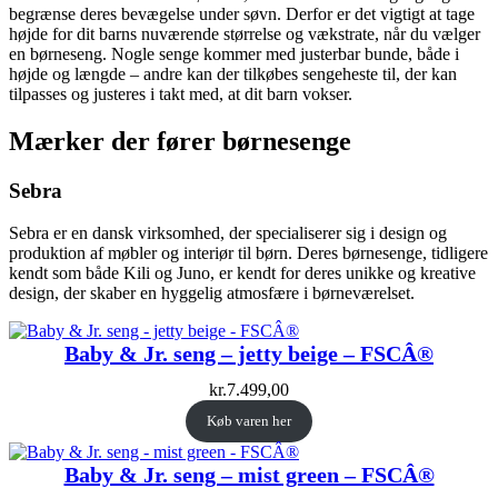
begrænse deres bevægelse under søvn. Derfor er det vigtigt at tage
højde for dit barns nuværende størrelse og vækstrate, når du vælger
en børneseng. Nogle senge kommer med justerbar bunde, både i
højde og længde – andre kan der tilkøbes sengeheste til, der kan
tilpasses og justeres i takt med, at dit barn vokser.
Mærker der fører børnesenge
Sebra
Sebra er en dansk virksomhed, der specialiserer sig i design og
produktion af møbler og interiør til børn. Deres børnesenge, tidligere
kendt som både Kili og Juno, er kendt for deres unikke og kreative
design, der skaber en hyggelig atmosfære i børneværelset.
Baby & Jr. seng – jetty beige – FSCÂ®
kr.
7.499,00
Køb varen her
Baby & Jr. seng – mist green – FSCÂ®