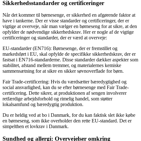
Sikkerhedsstandarder og certificeringer
Når det kommer til børnesenge, er sikkerhed en afgørende faktor at
have i tankerne. Der er visse standarder og certificeringer, der er
vigtige at overveje, når man vælger en børneseng for at sikre, at den
opfylder de nødvendige sikkerhedskrav. Her er nogle af de vigtige
certificeringer og standarder, der er værd at overveje:
EU-standarder (EN716): Børnesenge, der er fremstillet og
markedsført i EU, skal opfylde de specifikke sikkerhedskrav, der er
fastsat i EN716-standarderne. Disse standarder dækker aspekter som
stabilitet, afstand mellem tremmer, og materialernes kemiske
sammensætning for at sikre en sikker søvnoverflade for børn.
Fair Trade-certificering: Hvis du værdsætter bæredygtighed og
social ansvarlighed, kan du se efter børnesenge med Fair Trade-
certificering. Dette sikrer, at produktionen af sengen involverer
retfærdige arbejdsforhold og rimelig handel, som støtter
lokalsamfund og bæredygtig produktion.
Du er heldig ved at bo i Danmark, for du kan faktisk slet ikke købe
en børneseng, som ikke overholder den rette EU-standard. Det er
simpelthen et lovkrav i Danmark.
Sundhed og allergi: Overvejelser omkring