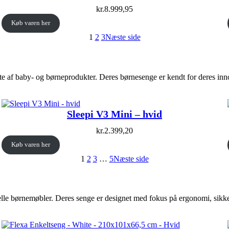
kr.
8.999,95
Køb varen her
1
2
3
Næste side
ifte af baby- og børneprodukter. Deres børnesenge er kendt for deres in
Sleepi V3 Mini – hvid
kr.
2.399,20
Køb varen her
1
2
3
…
5
Næste side
elle børnemøbler. Deres senge er designet med fokus på ergonomi, sikke