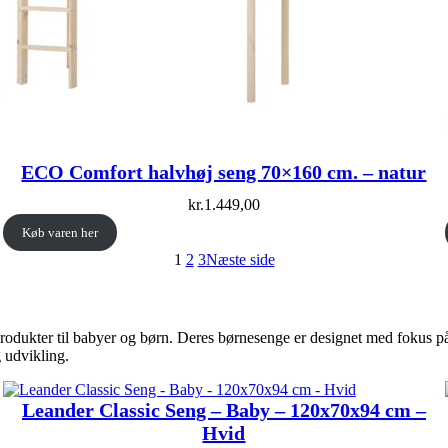
ECO Comfort halvhøj seng 70×160 cm. – natur
kr.
1.449,00
Køb varen her
1
2
3
Næste side
rodukter til babyer og børn. Deres børnesenge er designet med fokus på
g udvikling.
Leander Classic Seng – Baby – 120x70x94 cm –
Hvid