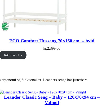
ECO Comfort Husseng 70×160 cm. – hvid
kr.
2.399,00
Køb varen her
 ergonomi og funktionalitet. Leanders senge har justerbare
Leander Classic Seng – Baby – 120x70x94 cm –
Valnød