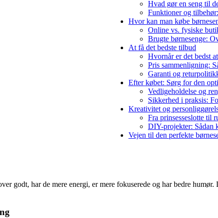
Hvad gør en seng til d
Funktioner og tilbehør
Hvor kan man købe børnese
Online vs. fysiske but
Brugte børnesenge: Ov
At få det bedste tilbud
Hvornår er det bedst a
Pris sammenligning: Så
Garanti og returpolitik
Efter købet: Sørg for den op
Vedligeholdelse og ren
Sikkerhed i praksis: F
Kreativitet og personliggørel
Fra prinsesseslotte til 
DIY-projekter: Sådan 
Vejen til den perfekte børnes
er godt, har de mere energi, er mere fokuserede og har bedre humør. Det
ing