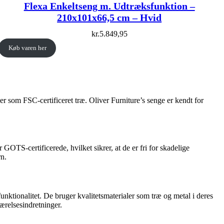
Flexa Enkeltseng m. Udtræksfunktion –
210x101x66,5 cm – Hvid
kr.
5.849,95
Køb varen her
r som FSC-certificeret træ. Oliver Furniture’s senge er kendt for
TS-certificerede, hvilket sikrer, at de er fri for skadelige
n.
ktionalitet. De bruger kvalitetsmaterialer som træ og metal i deres
værelsesindretninger.