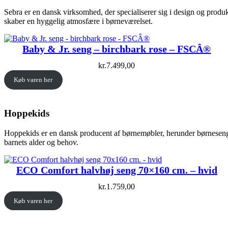
Sebra er en dansk virksomhed, der specialiserer sig i design og produk
skaber en hyggelig atmosfære i børneværelset.
Baby & Jr. seng – birchbark rose – FSCÂ®
kr.
7.499,00
Køb varen her
Hoppekids
Hoppekids er en dansk producent af børnemøbler, herunder børnesenge. 
barnets alder og behov.
ECO Comfort halvhøj seng 70×160 cm. – hvid
kr.
1.759,00
Køb varen her