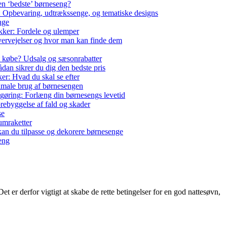
en ‘bedste’ børneseng?
: Opbevaring, udtrækssenge, og tematiske designs
nge
ikker: Fordele og ulemper
ervejelser og hvor man kan finde dem
t købe? Udsalg og sæsonrabatter
dan sikrer du dig den bedste pris
ker: Hvad du skal se efter
timale brug af børnesengen
gøring: Forlæng din børnesengs levetid
orebyggelse af fald og skader
se
rumraketter
kan du tilpasse og dekorere børnesenge
eng
 er derfor vigtigt at skabe de rette betingelser for en god nattesøvn,