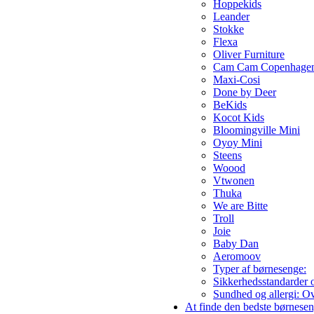
Hoppekids
Leander
Stokke
Flexa
Oliver Furniture
Cam Cam Copenhage
Maxi-Cosi
Done by Deer
BeKids
Kocot Kids
Bloomingville Mini
Oyoy Mini
Steens
Woood
Vtwonen
Thuka
We are Bitte
Troll
Joie
Baby Dan
Aeromoov
Typer af børnesenge:
Sikkerhedsstandarder o
Sundhed og allergi: Ov
At finde den bedste børnese