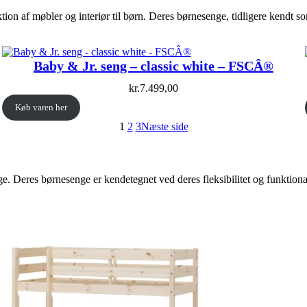
tion af møbler og interiør til børn. Deres børnesenge, tidligere kendt s
Baby & Jr. seng – classic white – FSCÂ®
kr.
7.499,00
Køb varen her
1
2
3
Næste side
Deres børnesenge er kendetegnet ved deres fleksibilitet og funktionalit