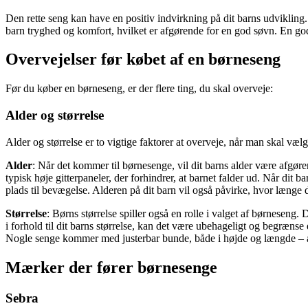
Den rette seng kan have en positiv indvirkning på dit barns udvikling.
barn tryghed og komfort, hvilket er afgørende for en god søvn. En g
Overvejelser før købet af en børneseng
Før du køber en børneseng, er der flere ting, du skal overveje:
Alder og størrelse
Alder og størrelse er to vigtige faktorer at overveje, når man skal vælg
Alder
: Når det kommer til børnesenge, vil dit barns alder være afgør
typisk høje gitterpaneler, der forhindrer, at barnet falder ud. Når dit b
plads til bevægelse. Alderen på dit barn vil også påvirke, hvor længe 
Størrelse
: Børns størrelse spiller også en rolle i valget af børneseng. 
i forhold til dit barns størrelse, kan det være ubehageligt og begræns
Nogle senge kommer med justerbar bunde, både i højde og længde – andre
Mærker der fører børnesenge
Sebra