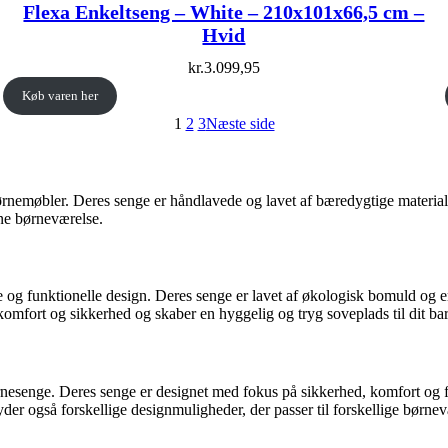
Flexa Enkeltseng – White – 210x101x66,5 cm –
Hvid
kr.
3.099,95
Køb varen her
1
2
3
Næste side
børnemøbler. Deres senge er håndlavede og lavet af bæredygtige materiale
rne børneværelse.
funktionelle design. Deres senge er lavet af økologisk bomuld og er GO
fort og sikkerhed og skaber en hyggelig og tryg soveplads til dit bar
esenge. Deres senge er designet med fokus på sikkerhed, komfort og fun
yder også forskellige designmuligheder, der passer til forskellige børne