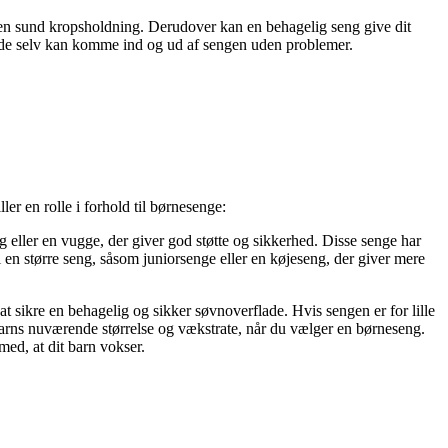
or en sund kropsholdning. Derudover kan en behagelig seng give dit
r de selv kan komme ind og ud af sengen uden problemer.
ler en rolle i forhold til børnesenge:
 eller en vugge, der giver god støtte og sikkerhed. Disse senge har
til en større seng, såsom juniorsenge eller en køjeseng, der giver mere
r at sikre en behagelig og sikker søvnoverflade. Hvis sengen er for lille
t barns nuværende størrelse og vækstrate, når du vælger en børneseng.
med, at dit barn vokser.