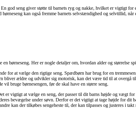
 En god seng giver støtte til barnets ryg og nakke, hvilket er vigtigt f
od børneseng kan også fremme barnets selvstændighed og selvtillid, nå
e en børneseng. Her er nogle detaljer om, hvordan alder og størrelse spil
ende for at vælge den rigtige seng. Spædbørn har brug for en tremmeseng
arn bliver ældre og udvikler sig motorisk, kan det være tid til at overgå 
de vil bruge børnesengen, før de skal have en større seng.
Det er vigtigt at vælge en seng, der passer til dit barns højde og vægt fo
e deres bevægelse under søvn. Derfor er det vigtigt at tage højde for di
 kan der tilkøbes sengeheste til, der kan tilpasses og justeres i takt 