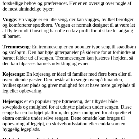
forskellige behov og præferencer. Her er en oversigt over nogle af
de mest almindelige typer:
Vugge
: En vugge er en lille seng, der kan vugges, hvilket beroliger
og komforterer spædbørn. Vuggen er normalt designet til at være let
at flytte rundt i huset og har ofte en lav profil for at sikre let adgang
til barnet.
Tremmeseng
: En tremmeseng er en populær type seng til spædbørn
og småbørn. Den har høje gitterpaneler på siderne for at forhindre at
barnet falder ud af sengen. Tremmesengen kan justeres i højden, så
den kan tilpasses barnets udvikling og evner.
Køjesenge
: En køjeseng er ideel til familier med flere børn eller til
overnattende gæster. Den består af to senge ovenpå hinanden,
hvilket sparer plads og giver mulighed for at have mere gulvplads til
leg eller opbevaring.
Højsenge
: er en populær type børneseng, der tilbyder både
soveplads og mulighed for at udnytte pladsen under sengen. Disse
senge har en forhøjet platform, der giver mulighed for at oprette et
ekstra område under selve sengen. Dette område kan bruges til
opbevaring af legetøj, en skrivebordsstation eller endda som en
hyggelig legeplads.