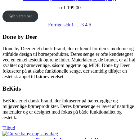
kr.
1.199,00
Køb varen her
Forrige side
1
…
3
4
5
Done by Deer
Done by Deer er et dansk brand, der er kendt for deres moderne og
stilfulde design til børneprodukter. Deres senge er ofte kendetegnet
ved en enkel æstetik og rene linjer. Materialerne, de bruger, er af høj
kvalitet og børnevenlige, såsom bøgetræ og MDF. Done by Deer
fokuserer på at skabe funktionelle senge, der samtidig tilføjer en
æstetisk appel til børneværelset.
BeKids
BeKids er et dansk brand, der fokuserer på bæredygtige og
miljøvenlige børneprodukter. Deres børnesenge er lavet af naturlige
materialer og er designet med fokus på både funktionalitet og
æstetik.
Vare
Tilbud
på
tilbud