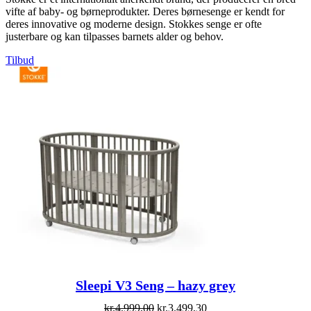
vifte af baby- og børneprodukter. Deres børnesenge er kendt for
deres innovative og moderne design. Stokkes senge er ofte
justerbare og kan tilpasses barnets alder og behov.
Vare
Tilbud
på
tilbud
Sleepi V3 Seng – hazy grey
Original
Current
kr.
4.999,00
kr.
3.499,30