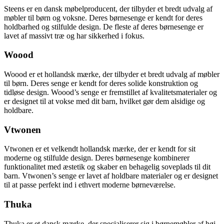
Steens er en dansk møbelproducent, der tilbyder et bredt udvalg af
møbler til børn og voksne. Deres børnesenge er kendt for deres
holdbarhed og stilfulde design. De fleste af deres børnesenge er
lavet af massivt træ og har sikkerhed i fokus.
Woood
Woood er et hollandsk mærke, der tilbyder et bredt udvalg af møbler
til børn. Deres senge er kendt for deres solide konstruktion og
tidløse design. Woood’s senge er fremstillet af kvalitetsmaterialer og
er designet til at vokse med dit barn, hvilket gør dem alsidige og
holdbare.
Vtwonen
Vtwonen er et velkendt hollandsk mærke, der er kendt for sit
moderne og stilfulde design. Deres børnesenge kombinerer
funktionalitet med æstetik og skaber en behagelig soveplads til dit
barn. Vtwonen’s senge er lavet af holdbare materialer og er designet
til at passe perfekt ind i ethvert moderne børneværelse.
Thuka
Thuka er et dansk mærke, der specialiserer sig i børnemøbler af høj