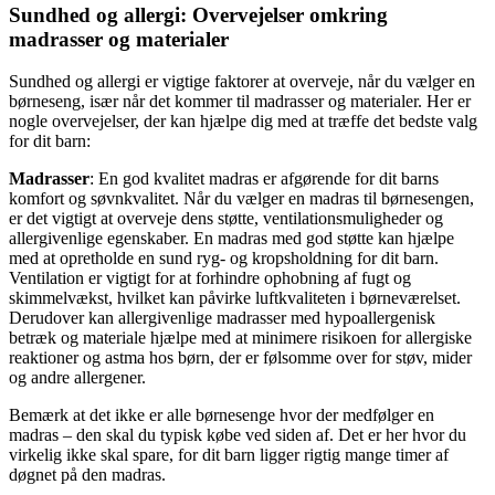
Sundhed og allergi: Overvejelser omkring
madrasser og materialer
Sundhed og allergi er vigtige faktorer at overveje, når du vælger en
børneseng, især når det kommer til madrasser og materialer. Her er
nogle overvejelser, der kan hjælpe dig med at træffe det bedste valg
for dit barn:
Madrasser
: En god kvalitet madras er afgørende for dit barns
komfort og søvnkvalitet. Når du vælger en madras til børnesengen,
er det vigtigt at overveje dens støtte, ventilationsmuligheder og
allergivenlige egenskaber. En madras med god støtte kan hjælpe
med at opretholde en sund ryg- og kropsholdning for dit barn.
Ventilation er vigtigt for at forhindre ophobning af fugt og
skimmelvækst, hvilket kan påvirke luftkvaliteten i børneværelset.
Derudover kan allergivenlige madrasser med hypoallergenisk
betræk og materiale hjælpe med at minimere risikoen for allergiske
reaktioner og astma hos børn, der er følsomme over for støv, mider
og andre allergener.
Bemærk at det ikke er alle børnesenge hvor der medfølger en
madras – den skal du typisk købe ved siden af. Det er her hvor du
virkelig ikke skal spare, for dit barn ligger rigtig mange timer af
døgnet på den madras.