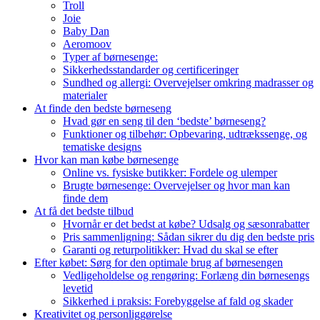
Troll
Joie
Baby Dan
Aeromoov
Typer af børnesenge:
Sikkerhedsstandarder og certificeringer
Sundhed og allergi: Overvejelser omkring madrasser og
materialer
At finde den bedste børneseng
Hvad gør en seng til den ‘bedste’ børneseng?
Funktioner og tilbehør: Opbevaring, udtrækssenge, og
tematiske designs
Hvor kan man købe børnesenge
Online vs. fysiske butikker: Fordele og ulemper
Brugte børnesenge: Overvejelser og hvor man kan
finde dem
At få det bedste tilbud
Hvornår er det bedst at købe? Udsalg og sæsonrabatter
Pris sammenligning: Sådan sikrer du dig den bedste pris
Garanti og returpolitikker: Hvad du skal se efter
Efter købet: Sørg for den optimale brug af børnesengen
Vedligeholdelse og rengøring: Forlæng din børnesengs
levetid
Sikkerhed i praksis: Forebyggelse af fald og skader
Kreativitet og personliggørelse