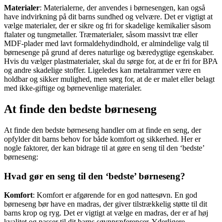
Materialer
: Materialerne, der anvendes i børnesengen, kan også
have indvirkning på dit barns sundhed og velvære. Det er vigtigt at
vælge materialer, der er sikre og fri for skadelige kemikalier såsom
ftalater og tungmetaller. Træmaterialer, såsom massivt træ eller
MDF-plader med lavt formaldehydindhold, er almindelige valg til
børnesenge på grund af deres naturlige og bæredygtige egenskaber.
Hvis du vælger plastmaterialer, skal du sørge for, at de er fri for BPA
og andre skadelige stoffer. Ligeledes kan metalrammer være en
holdbar og sikker mulighed, men sørg for, at de er malet eller belagt
med ikke-giftige og børnevenlige materialer.
At finde den bedste børneseng
At finde den bedste børneseng handler om at finde en seng, der
opfylder dit barns behov for både komfort og sikkerhed. Her er
nogle faktorer, der kan bidrage til at gøre en seng til den ‘bedste’
børneseng:
Hvad gør en seng til den ‘bedste’ børneseng?
Komfort
: Komfort er afgørende for en god nattesøvn. En god
børneseng bør have en madras, der giver tilstrækkelig støtte til dit
barns krop og ryg. Det er vigtigt at vælge en madras, der er af høj
kvalitet og passer til dit barns søvnpræferencer. Yderligere