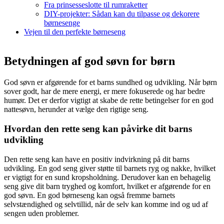
Fra prinsesseslotte til rumraketter
DIY-projekter: Sådan kan du tilpasse og dekorere
børnesenge
Vejen til den perfekte børneseng
Betydningen af god søvn for børn
God søvn er afgørende for et barns sundhed og udvikling. Når børn
sover godt, har de mere energi, er mere fokuserede og har bedre
humør. Det er derfor vigtigt at skabe de rette betingelser for en god
nattesøvn, herunder at vælge den rigtige seng.
Hvordan den rette seng kan påvirke dit barns
udvikling
Den rette seng kan have en positiv indvirkning på dit barns
udvikling. En god seng giver støtte til barnets ryg og nakke, hvilket
er vigtigt for en sund kropsholdning. Derudover kan en behagelig
seng give dit barn tryghed og komfort, hvilket er afgørende for en
god søvn. En god børneseng kan også fremme barnets
selvstændighed og selvtillid, når de selv kan komme ind og ud af
sengen uden problemer.