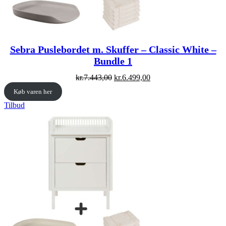
Sebra Puslebordet m. Skuffer – Classic White –
Bundle 1
Original
Current
kr.
7.443,00
kr.
6.499,00
price
price
Køb varen her
was:
is:
kr.7.443,00.
kr.6.499,00.
Vare
Tilbud
på
tilbud