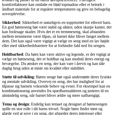
komfortfaktorer kan omfatte en blød topmadras eller et betræk i
åndbart materiale for at regulere temperaturen og give en behagelig
soveoplevelse.
Sikkerhed
: Sikkerhed er naturligvis en topprioritet for ethvert barn.
En god børneseng bør være stabil og sikker, uden skarpe kanter, der
kan forårsage skader. Hvis det er en tremmeseng, skal afstanden
mellem tremmerne være tilpas, så barnet ikke bliver fanget mellem
dem. Det kan også være vigtigt at vælge en seng med en lav højde
eller med sikkerhedsbarriere for at forhindre fald ned fra sengen.
Holdbarhed
: Da børn kan være aktive og legende, er det vigtigt at
vælge en børneseng, der er holdbar og kan modstå deres energi og
bevægelse. Du ønsker en seng, der kan vare i årevis og kan tåle
daglig brug uden at miste sin kvalitet eller stabilitet.
Støtte til udvikling
: Børns senge bør også understøtte deres fysiske
og mentale udvikling. Overvej en seng, der har mulighed for at
tilpasse sig barnets voksende behov og evner. For eksempel kan en
kombinationseng anvendes fra spædbarnsalderen og justeres til en
almindelig seng, når barnet bliver ældre og mere uafhængigt.
Tema og design
: Endelig kan temaet og designet af børnesengen
spille en stor rolle i dit barns trivsel. Nogle børn finder trøst og
glæde ved at sove i en seng, der afspejler deres interesser eller