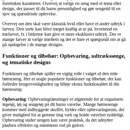
foretrukne karakterer. Overvej at vælge en seng med et tema eller
design, der passer til dit barns personlighed og gør sengetid til en
sjov og spændende oplevelse.
Overvej om den skal være klassisk hvid eller have et andet udtryk i
farven. Den sorte kan blive meget kraftig at se på, hvorimod en
træfarvet, fx i birketræ kan give et mere eksklusivt udtryk. Der er
mange farver at vælge imellem og det er bare et spørgsmål om at gå
på opdagelse i de mange designs.
Funktioner og tilbehør: Opbevaring, udtrækssenge,
og tematiske designs
Funktioner og tilbehør spiller en vigtig rolle i valget af den rette
børneseng. Her er nogle populære funktioner og tilbehør, der kan
forbedre brugervenligheden og tilføje ekstra funktionalitet til din
børneseng:
Opbevaring
: Opbevaringsløsninger er afgørende for at organisere
legetøj, tøj og sengetøj på dit barns værelse. Mange børnesenge
kommer med indbyggede skuffer, hylder eller opbevaringsrum, der
giver mulighed for at gemme ting væk og holde værelset ryddeligt.
Opbevaring under sengen kan være praktisk, da det udnytter
pladsen effektivt og minimerer rod på gulvet.