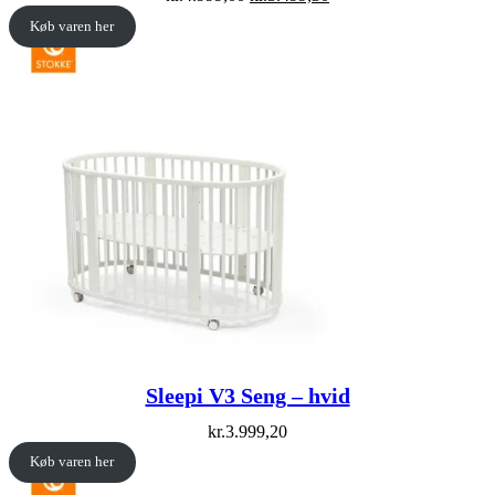
price
price
Køb varen her
was:
is:
kr.4.999,00.
kr.3.499,30.
Sleepi V3 Seng – hvid
kr.
3.999,20
Køb varen her