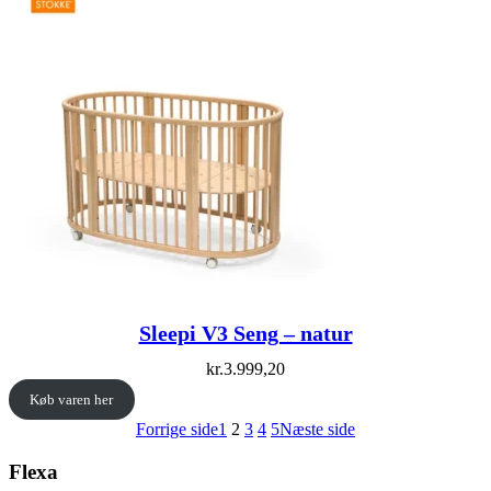
Sleepi V3 Seng – natur
kr.
3.999,20
Køb varen her
Forrige side
1
2
3
4
5
Næste side
Flexa