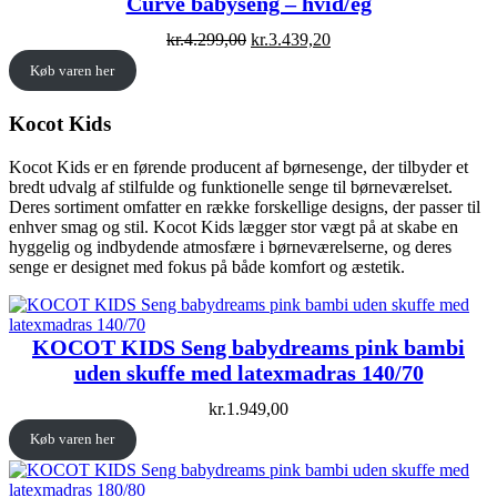
Curve babyseng – hvid/eg
Original
Current
kr.
4.299,00
kr.
3.439,20
price
price
Køb varen her
was:
is:
kr.4.299,00.
kr.3.439,20.
Kocot Kids
Kocot Kids er en førende producent af børnesenge, der tilbyder et
bredt udvalg af stilfulde og funktionelle senge til børneværelset.
Deres sortiment omfatter en række forskellige designs, der passer til
enhver smag og stil. Kocot Kids lægger stor vægt på at skabe en
hyggelig og indbydende atmosfære i børneværelserne, og deres
senge er designet med fokus på både komfort og æstetik.
KOCOT KIDS Seng babydreams pink bambi
uden skuffe med latexmadras 140/70
kr.
1.949,00
Køb varen her