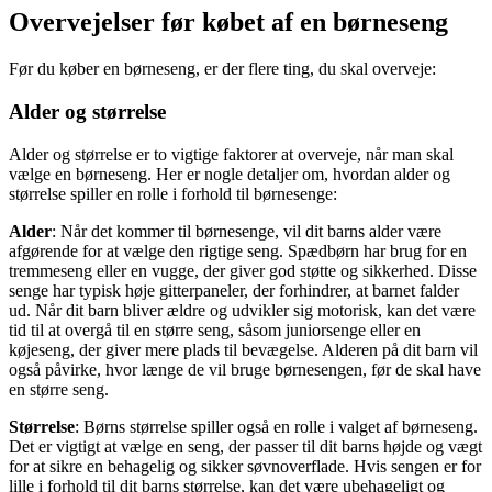
Overvejelser før købet af en børneseng
Før du køber en børneseng, er der flere ting, du skal overveje:
Alder og størrelse
Alder og størrelse er to vigtige faktorer at overveje, når man skal
vælge en børneseng. Her er nogle detaljer om, hvordan alder og
størrelse spiller en rolle i forhold til børnesenge:
Alder
: Når det kommer til børnesenge, vil dit barns alder være
afgørende for at vælge den rigtige seng. Spædbørn har brug for en
tremmeseng eller en vugge, der giver god støtte og sikkerhed. Disse
senge har typisk høje gitterpaneler, der forhindrer, at barnet falder
ud. Når dit barn bliver ældre og udvikler sig motorisk, kan det være
tid til at overgå til en større seng, såsom juniorsenge eller en
køjeseng, der giver mere plads til bevægelse. Alderen på dit barn vil
også påvirke, hvor længe de vil bruge børnesengen, før de skal have
en større seng.
Størrelse
: Børns størrelse spiller også en rolle i valget af børneseng.
Det er vigtigt at vælge en seng, der passer til dit barns højde og vægt
for at sikre en behagelig og sikker søvnoverflade. Hvis sengen er for
lille i forhold til dit barns størrelse, kan det være ubehageligt og