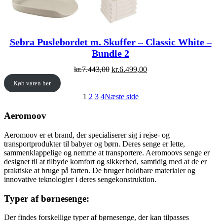
Sebra Puslebordet m. Skuffer – Classic White –
Bundle 2
Original
Current
kr.
7.443,00
kr.
6.499,00
price
price
Køb varen her
was:
is:
kr.7.443,00.
kr.6.499,00.
1
2
3
4
Næste side
Aeromoov
Aeromoov er et brand, der specialiserer sig i rejse- og
transportprodukter til babyer og børn. Deres senge er lette,
sammenklappelige og nemme at transportere. Aeromoovs senge er
designet til at tilbyde komfort og sikkerhed, samtidig med at de er
praktiske at bruge på farten. De bruger holdbare materialer og
innovative teknologier i deres sengekonstruktion.
Typer af børnesenge:
Der findes forskellige typer af børnesenge, der kan tilpasses