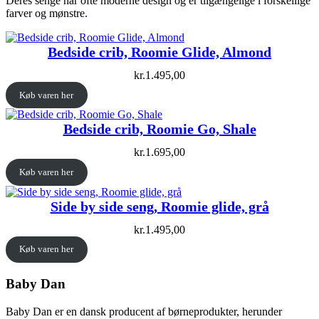
Deres senge har ofte moderne design og er tilgængelige i forskellige
farver og mønstre.
Bedside crib, Roomie Glide, Almond
kr.
1.495,00
Køb varen her
Bedside crib, Roomie Go, Shale
kr.
1.695,00
Køb varen her
Side by side seng, Roomie glide, grå
kr.
1.495,00
Køb varen her
Baby Dan
Baby Dan er en dansk producent af børneprodukter, herunder