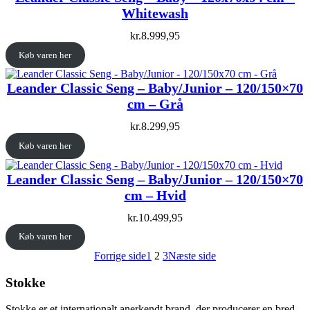
Whitewash
kr.
8.999,95
Køb varen her
Leander Classic Seng – Baby/Junior – 120/150×70
cm – Grå
kr.
8.299,95
Køb varen her
Leander Classic Seng – Baby/Junior – 120/150×70
cm – Hvid
kr.
10.499,95
Køb varen her
Forrige side
1
2
3
Næste side
Stokke
Stokke er et internationalt anerkendt brand, der producerer en bred