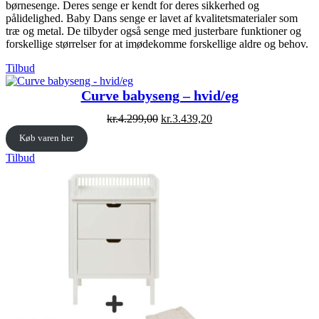
børnesenge. Deres senge er kendt for deres sikkerhed og
pålidelighed. Baby Dans senge er lavet af kvalitetsmaterialer som
træ og metal. De tilbyder også senge med justerbare funktioner og
forskellige størrelser for at imødekomme forskellige aldre og behov.
Vare
Tilbud
på
tilbud
Curve babyseng – hvid/eg
Original
Current
kr.
4.299,00
kr.
3.439,20
price
price
Køb varen her
was:
is:
kr.4.299,00.
kr.3.439,20.
Vare
Tilbud
på
tilbud