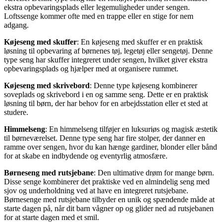
ekstra opbevaringsplads eller legemuligheder under sengen.
Loftssenge kommer ofte med en trappe eller en stige for nem
adgang.
Køjeseng med skuffer
: En køjeseng med skuffer er en praktisk
løsning til opbevaring af børnenes tøj, legetøj eller sengetøj. Denne
type seng har skuffer integreret under sengen, hvilket giver ekstra
opbevaringsplads og hjælper med at organisere rummet.
Køjeseng med skrivebord
: Denne type køjeseng kombinerer
soveplads og skrivebord i en og samme seng. Dette er en praktisk
løsning til børn, der har behov for en arbejdsstation eller et sted at
studere.
Himmelseng
: En himmelseng tilføjer en luksuriøs og magisk æstetik
til børneværelset. Denne type seng har fire stolper, der danner en
ramme over sengen, hvor du kan hænge gardiner, blonder eller bånd
for at skabe en indbydende og eventyrlig atmosfære.
Børneseng med rutsjebane
: Den ultimative drøm for mange børn.
Disse senge kombinerer det praktiske ved en almindelig seng med
sjov og underholdning ved at have en integreret rutsjebane.
Børnesenge med rutsjebane tilbyder en unik og spændende måde at
starte dagen på, når dit barn vågner op og glider ned ad rutsjebanen
for at starte dagen med et smil.