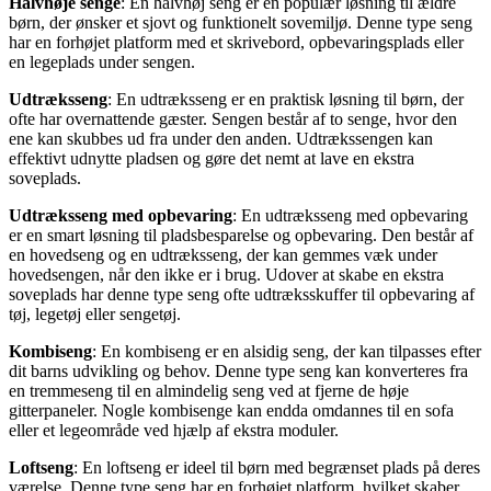
Halvhøje senge
: En halvhøj seng er en populær løsning til ældre
børn, der ønsker et sjovt og funktionelt sovemiljø. Denne type seng
har en forhøjet platform med et skrivebord, opbevaringsplads eller
en legeplads under sengen.
Udtræksseng
: En udtræksseng er en praktisk løsning til børn, der
ofte har overnattende gæster. Sengen består af to senge, hvor den
ene kan skubbes ud fra under den anden. Udtrækssengen kan
effektivt udnytte pladsen og gøre det nemt at lave en ekstra
soveplads.
Udtræksseng med opbevaring
: En udtræksseng med opbevaring
er en smart løsning til pladsbesparelse og opbevaring. Den består af
en hovedseng og en udtræksseng, der kan gemmes væk under
hovedsengen, når den ikke er i brug. Udover at skabe en ekstra
soveplads har denne type seng ofte udtræksskuffer til opbevaring af
tøj, legetøj eller sengetøj.
Kombiseng
: En kombiseng er en alsidig seng, der kan tilpasses efter
dit barns udvikling og behov. Denne type seng kan konverteres fra
en tremmeseng til en almindelig seng ved at fjerne de høje
gitterpaneler. Nogle kombisenge kan endda omdannes til en sofa
eller et legeområde ved hjælp af ekstra moduler.
Loftseng
: En loftseng er ideel til børn med begrænset plads på deres
værelse. Denne type seng har en forhøjet platform, hvilket skaber