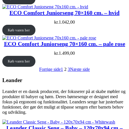
ECO Comfort Juniorseng 70×160 cm. – hvid
kr.
1.042,00
Køb varen her
ECO Comfort Juniorseng 70×160 cm. – pale rose
kr.
1.499,00
Køb varen her
Forrige side
1
2
3
Næste side
Leander
Leander er en dansk producent, der fokuserer på at skabe møbler og
produkter til babyer og børn. Deres børnesenge er designet med
fokus på ergonomi og funktionalitet. Leanders senge har justerbare
funktioner, der gør det muligt at tilpasse sengen efter barnets behov
og udvikling.
Leander Classic Seng – Baby – 120x70x94 cm –