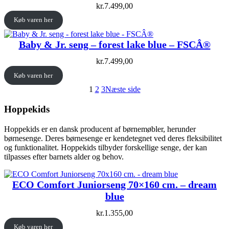
kr.
7.499,00
Køb varen her
Baby & Jr. seng – forest lake blue – FSCÂ®
kr.
7.499,00
Køb varen her
1
2
3
Næste side
Hoppekids
Hoppekids er en dansk producent af børnemøbler, herunder
børnesenge. Deres børnesenge er kendetegnet ved deres fleksibilitet
og funktionalitet. Hoppekids tilbyder forskellige senge, der kan
tilpasses efter barnets alder og behov.
ECO Comfort Juniorseng 70×160 cm. – dream
blue
kr.
1.355,00
Køb varen her