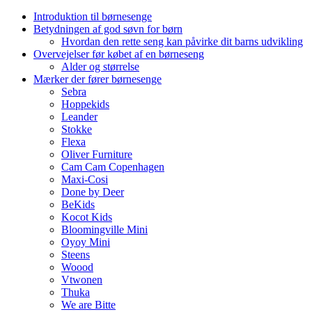
Introduktion til børnesenge
Betydningen af god søvn for børn
Hvordan den rette seng kan påvirke dit barns udvikling
Overvejelser før købet af en børneseng
Alder og størrelse
Mærker der fører børnesenge
Sebra
Hoppekids
Leander
Stokke
Flexa
Oliver Furniture
Cam Cam Copenhagen
Maxi-Cosi
Done by Deer
BeKids
Kocot Kids
Bloomingville Mini
Oyoy Mini
Steens
Woood
Vtwonen
Thuka
We are Bitte