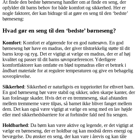
At finde den bedste børneseng handler om at finde en seng, der
opfylder dit barns behov for både komfort og sikkerhed. Her er
nogle faktorer, der kan bidrage til at gøre en seng til den ‘bedste’
børneseng:
Hvad gør en seng til den ‘bedste’ børneseng?
Komfort
: Komfort er afgørende for en god nattesøvn. En god
børneseng bør have en madras, der giver tilstrækkelig støtte til dit
barns krop og ryg. Det er vigtigt at vælge en madras, der er af høj
kvalitet og passer til dit barns søvnpræferencer. Yderligere
komfortfaktorer kan omfatte en blød topmadras eller et betræk i
åndbart materiale for at regulere temperaturen og give en behagelig
soveoplevelse.
Sikkerhed
: Sikkerhed er naturligvis en topprioritet for ethvert barn.
En god børneseng bør være stabil og sikker, uden skarpe kanter, der
kan forårsage skader. Hvis det er en tremmeseng, skal afstanden
mellem tremmerne være tilpas, så barnet ikke bliver fanget mellem
dem. Det kan også være vigtigt at vælge en seng med en lav højde
eller med sikkerhedsbarriere for at forhindre fald ned fra sengen.
Holdbarhed
: Da børn kan være aktive og legende, er det vigtigt at
vælge en børneseng, der er holdbar og kan modstå deres energi og
bevægelse. Du ønsker en seng, der kan vare i årevis og kan tåle