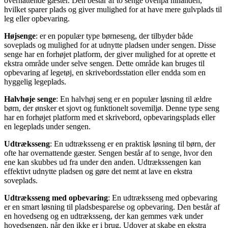
overnattende gæster. Den består af to senge ovenpå hinanden,
hvilket sparer plads og giver mulighed for at have mere gulvplads til
leg eller opbevaring.
Højsenge
: er en populær type børneseng, der tilbyder både
soveplads og mulighed for at udnytte pladsen under sengen. Disse
senge har en forhøjet platform, der giver mulighed for at oprette et
ekstra område under selve sengen. Dette område kan bruges til
opbevaring af legetøj, en skrivebordsstation eller endda som en
hyggelig legeplads.
Halvhøje senge
: En halvhøj seng er en populær løsning til ældre
børn, der ønsker et sjovt og funktionelt sovemiljø. Denne type seng
har en forhøjet platform med et skrivebord, opbevaringsplads eller
en legeplads under sengen.
Udtræksseng
: En udtræksseng er en praktisk løsning til børn, der
ofte har overnattende gæster. Sengen består af to senge, hvor den
ene kan skubbes ud fra under den anden. Udtrækssengen kan
effektivt udnytte pladsen og gøre det nemt at lave en ekstra
soveplads.
Udtræksseng med opbevaring
: En udtræksseng med opbevaring
er en smart løsning til pladsbesparelse og opbevaring. Den består af
en hovedseng og en udtræksseng, der kan gemmes væk under
hovedsengen, når den ikke er i brug. Udover at skabe en ekstra