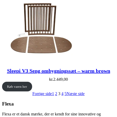
Sleepi V3 Seng ombygningssæt – warm brown
kr.
2.449,00
Køb varen her
Forrige side
1
2
3
4
5
Næste side
Flexa
Flexa er et dansk mærke, der er kendt for sine innovative og