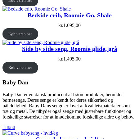
Køb varen her
Bedside crib, Roomie Go, Shale
kr.
1.695,00
Køb varen her
Side by side seng, Roomie glide, grå
kr.
1.495,00
Køb varen her
Baby Dan
Baby Dan er en dansk producent af børneprodukter, herunder
børnesenge. Deres senge er kendt for deres sikkerhed og
pålidelighed. Baby Dans senge er lavet af kvalitetsmaterialer som
træ og metal. De tilbyder også senge med justerbare funktioner og
forskellige størrelser for at imødekomme forskellige aldre og behov.
Vare
Tilbud
på
tilbud