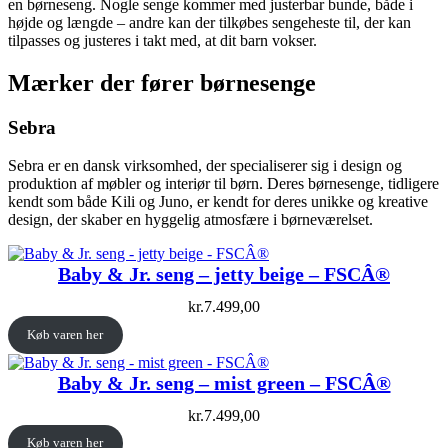
Sikkerhed i praksis: Forebyggelse af fald og skader
en børneseng. Nogle senge kommer med justerbar bunde, både i
Kreativitet og personliggørelse
højde og længde – andre kan der tilkøbes sengeheste til, der kan
Fra prinsesseslotte til rumraketter
tilpasses og justeres i takt med, at dit barn vokser.
DIY-projekter: Sådan kan du tilpasse og dekorere
børnesenge
Mærker der fører børnesenge
Vejen til den perfekte børneseng
Sebra
Sebra er en dansk virksomhed, der specialiserer sig i design og
produktion af møbler og interiør til børn. Deres børnesenge, tidligere
kendt som både Kili og Juno, er kendt for deres unikke og kreative
design, der skaber en hyggelig atmosfære i børneværelset.
Baby & Jr. seng – jetty beige – FSCÂ®
kr.
7.499,00
Køb varen her
Baby & Jr. seng – mist green – FSCÂ®
kr.
7.499,00
Køb varen her