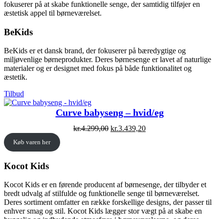
fokuserer på at skabe funktionelle senge, der samtidig tilføjer en
æstetisk appel til børneværelset.
BeKids
BeKids er et dansk brand, der fokuserer på bæredygtige og
miljøvenlige børneprodukter. Deres børnesenge er lavet af naturlige
materialer og er designet med fokus på både funktionalitet og
æstetik.
Vare
Tilbud
på
tilbud
Curve babyseng – hvid/eg
Original
Current
kr.
4.299,00
kr.
3.439,20
price
price
Køb varen her
was:
is:
kr.4.299,00.
kr.3.439,20.
Kocot Kids
Kocot Kids er en førende producent af børnesenge, der tilbyder et
bredt udvalg af stilfulde og funktionelle senge til børneværelset.
Deres sortiment omfatter en række forskellige designs, der passer til
enhver smag og stil. Kocot Kids lægger stor vægt på at skabe en