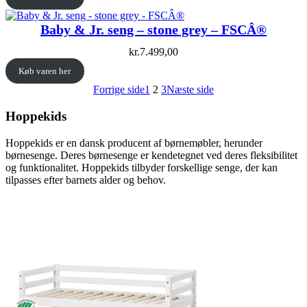
Baby & Jr. seng – stone grey – FSCÂ®
kr.
7.499,00
Køb varen her
Forrige side
1
2
3
Næste side
Hoppekids
Hoppekids er en dansk producent af børnemøbler, herunder
børnesenge. Deres børnesenge er kendetegnet ved deres fleksibilitet
og funktionalitet. Hoppekids tilbyder forskellige senge, der kan
tilpasses efter barnets alder og behov.