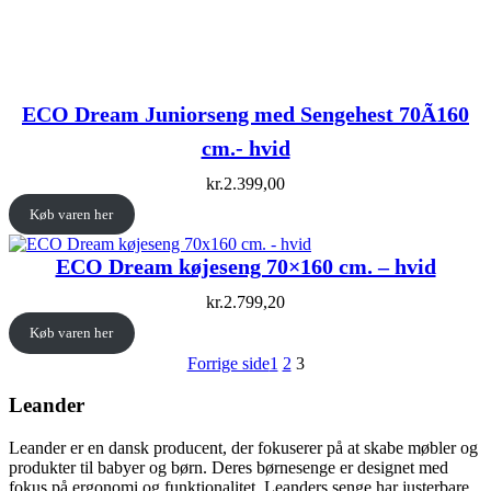
ECO Dream Juniorseng med Sengehest 70Ã160
cm.- hvid
kr.
2.399,00
Køb varen her
ECO Dream køjeseng 70×160 cm. – hvid
kr.
2.799,20
Køb varen her
Forrige side
1
2
3
Leander
Leander er en dansk producent, der fokuserer på at skabe møbler og
produkter til babyer og børn. Deres børnesenge er designet med
fokus på ergonomi og funktionalitet. Leanders senge har justerbare