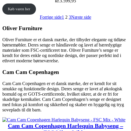
kr.
3.599,95
Køb varen her
Forrige side
1
2
3
Næste side
Oliver Furniture
Oliver Furniture er et dansk mærke, der tilbyder elegante og tidløse
børnemøbler. Deres senge er håndlavede og lavet af bæredygtige
materialer som FSC-certificeret træ. Oliver Furniture’s senge er
kendt for deres enkle og nordiske design, der passer perfekt ind i
ethvert moderne børneværelse.
Cam Cam Copenhagen
Cam Cam Copenhagen er et dansk mærke, der er kendt for sit
smukke og funktionelle design. Deres senge er lavet af økologisk
bomuld og er GOTS-certificerede, hvilket sikrer, at de er fri for
skadelige kemikalier. Cam Cam Copenhagen’s senge er designet
med fokus på komfort og sikkerhed og skaber en hyggelig og tryg
soveplads til dit barn.
Cam Cam Copenhagen Harlequin Babyseng –