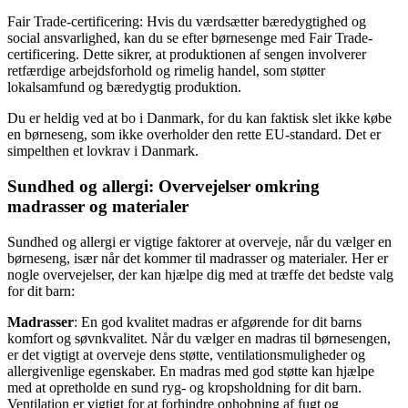
Fair Trade-certificering: Hvis du værdsætter bæredygtighed og
social ansvarlighed, kan du se efter børnesenge med Fair Trade-
certificering. Dette sikrer, at produktionen af sengen involverer
retfærdige arbejdsforhold og rimelig handel, som støtter
lokalsamfund og bæredygtig produktion.
Du er heldig ved at bo i Danmark, for du kan faktisk slet ikke købe
en børneseng, som ikke overholder den rette EU-standard. Det er
simpelthen et lovkrav i Danmark.
Sundhed og allergi: Overvejelser omkring
madrasser og materialer
Sundhed og allergi er vigtige faktorer at overveje, når du vælger en
børneseng, især når det kommer til madrasser og materialer. Her er
nogle overvejelser, der kan hjælpe dig med at træffe det bedste valg
for dit barn:
Madrasser
: En god kvalitet madras er afgørende for dit barns
komfort og søvnkvalitet. Når du vælger en madras til børnesengen,
er det vigtigt at overveje dens støtte, ventilationsmuligheder og
allergivenlige egenskaber. En madras med god støtte kan hjælpe
med at opretholde en sund ryg- og kropsholdning for dit barn.
Ventilation er vigtigt for at forhindre ophobning af fugt og