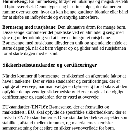
Himmelseng
: En himmelseng tilføjer en luksuriøs og magisk æstetik
til børneværelset. Denne type seng har fire stolper, der danner en
ramme over sengen, hvor du kan hænge gardiner, blonder eller bånd
for at skabe en indbydende og eventyrlig atmosfære.
Børneseng med rutsjebane
: Den ultimative drøm for mange børn.
Disse senge kombinerer det praktiske ved en almindelig seng med
sjov og underholdning ved at have en integreret rutsjebane.
Børnesenge med rutsjebane tilbyder en unik og spændende måde at
starte dagen på, når dit barn vågner op og glider ned ad rutsjebanen
for at starte dagen med et smil.
Sikkerhedsstandarder og certificeringer
Når det kommer til børnesenge, er sikkerhed en afgørende faktor at
have i tankerne. Der er visse standarder og certificeringer, der er
vigtige at overveje, når man vælger en børneseng for at sikre, at den
opfylder de nødvendige sikkerhedskrav. Her er nogle af de vigtige
certificeringer og standarder, der er værd at overveje:
EU-standarder (EN716): Børnesenge, der er fremstillet og
markedsført i EU, skal opfylde de specifikke sikkerhedskrav, der er
fastsat i EN716-standarderne. Disse standarder dækker aspekter som
stabilitet, afstand mellem tremmer, og materialernes kemiske
sammensætning for at sikre en sikker søvnoverflade for børn.