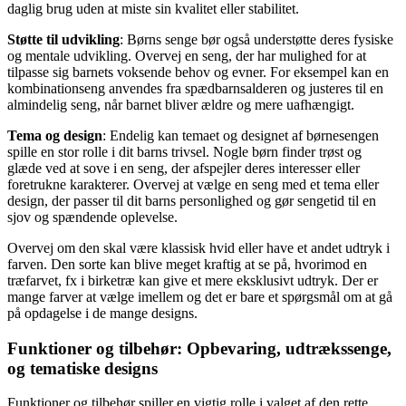
daglig brug uden at miste sin kvalitet eller stabilitet.
Støtte til udvikling
: Børns senge bør også understøtte deres fysiske
og mentale udvikling. Overvej en seng, der har mulighed for at
tilpasse sig barnets voksende behov og evner. For eksempel kan en
kombinationseng anvendes fra spædbarnsalderen og justeres til en
almindelig seng, når barnet bliver ældre og mere uafhængigt.
Tema og design
: Endelig kan temaet og designet af børnesengen
spille en stor rolle i dit barns trivsel. Nogle børn finder trøst og
glæde ved at sove i en seng, der afspejler deres interesser eller
foretrukne karakterer. Overvej at vælge en seng med et tema eller
design, der passer til dit barns personlighed og gør sengetid til en
sjov og spændende oplevelse.
Overvej om den skal være klassisk hvid eller have et andet udtryk i
farven. Den sorte kan blive meget kraftig at se på, hvorimod en
træfarvet, fx i birketræ kan give et mere eksklusivt udtryk. Der er
mange farver at vælge imellem og det er bare et spørgsmål om at gå
på opdagelse i de mange designs.
Funktioner og tilbehør: Opbevaring, udtrækssenge,
og tematiske designs
Funktioner og tilbehør spiller en vigtig rolle i valget af den rette