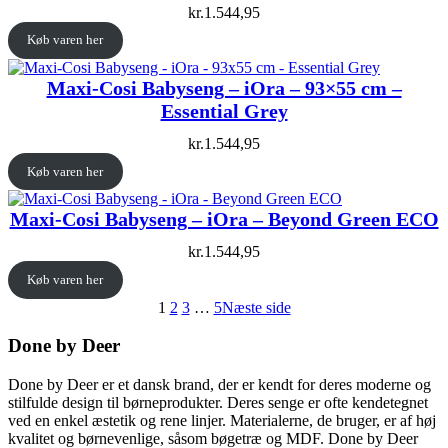
kr.
1.544,95
Køb varen her
Maxi-Cosi Babyseng – iOra – 93×55 cm –
Essential Grey
kr.
1.544,95
Køb varen her
Maxi-Cosi Babyseng – iOra – Beyond Green ECO
kr.
1.544,95
Køb varen her
1
2
3
…
5
Næste side
Done by Deer
Done by Deer er et dansk brand, der er kendt for deres moderne og
stilfulde design til børneprodukter. Deres senge er ofte kendetegnet
ved en enkel æstetik og rene linjer. Materialerne, de bruger, er af høj
kvalitet og børnevenlige, såsom bøgetræ og MDF. Done by Deer