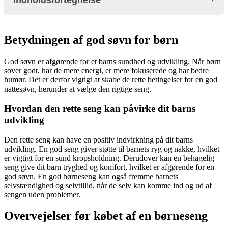
Indholdsfortegnelse
Introduktion til børnesenge
Betydningen af god søvn for børn
Betydningen af god søvn for børn
Hvordan den rette seng kan påvirke dit barns udvikling
Overvejelser før købet af en børneseng
God søvn er afgørende for et barns sundhed og udvikling. Når børn
Alder og størrelse
sover godt, har de mere energi, er mere fokuserede og har bedre
Mærker der fører børnesenge
humør. Det er derfor vigtigt at skabe de rette betingelser for en god
Sebra
nattesøvn, herunder at vælge den rigtige seng.
Hoppekids
Leander
Hvordan den rette seng kan påvirke dit barns
Stokke
udvikling
Flexa
Oliver Furniture
Cam Cam Copenhagen
Den rette seng kan have en positiv indvirkning på dit barns
Maxi-Cosi
udvikling. En god seng giver støtte til barnets ryg og nakke, hvilket
Done by Deer
er vigtigt for en sund kropsholdning. Derudover kan en behagelig
BeKids
seng give dit barn tryghed og komfort, hvilket er afgørende for en
Kocot Kids
god søvn. En god børneseng kan også fremme barnets
Bloomingville Mini
selvstændighed og selvtillid, når de selv kan komme ind og ud af
Oyoy Mini
sengen uden problemer.
Steens
Woood
Overvejelser før købet af en børneseng
Vtwonen