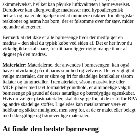
skimmelvækst, hvilket kan påvirke luftkvaliteten i børneværelset.
Derudover kan allergivenlige madrasser med hypoallergenisk
betræk og materiale hjælpe med at minimere risikoen for allergiske
reaktioner og astma hos børn, der er følsomme over for støv, mider
og andre allergener.
Bemærk at det ikke er alle børnesenge hvor der medfølger en
madras – den skal du typisk købe ved siden af. Det er her hvor du
virkelig ikke skal spare, for dit barn ligger rigtig mange timer af
døgnet på den madras.
Materialer
: Materialerne, der anvendes i børnesengen, kan også
have indvirkning på dit barns sundhed og velvære. Det er vigtigt at
vælge materialer, der er sikre og fri for skadelige kemikalier såsom
ftalater og tungmetaller. Træmaterialer, såsom massivt træ eller
MDF-plader med lavt formaldehydindhold, er almindelige valg til
børnesenge på grund af deres naturlige og bæredygtige egenskaber.
Hvis du vælger plastmaterialer, skal du sørge for, at de er fri for BPA
og andre skadelige stoffer. Ligeledes kan metalrammer være en
holdbar og sikker mulighed, men sørg for, at de er malet eller belagt
med ikke-giftige og børnevenlige materialer.
At finde den bedste børneseng