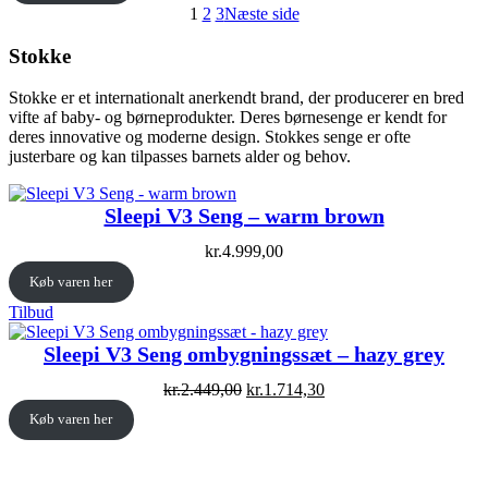
1
2
3
Næste side
Stokke
Stokke er et internationalt anerkendt brand, der producerer en bred
vifte af baby- og børneprodukter. Deres børnesenge er kendt for
deres innovative og moderne design. Stokkes senge er ofte
justerbare og kan tilpasses barnets alder og behov.
Sleepi V3 Seng – warm brown
kr.
4.999,00
Køb varen her
Vare
Tilbud
på
tilbud
Sleepi V3 Seng ombygningssæt – hazy grey
Original
Current
kr.
2.449,00
kr.
1.714,30
price
price
Køb varen her
was:
is:
kr.2.449,00.
kr.1.714,30.