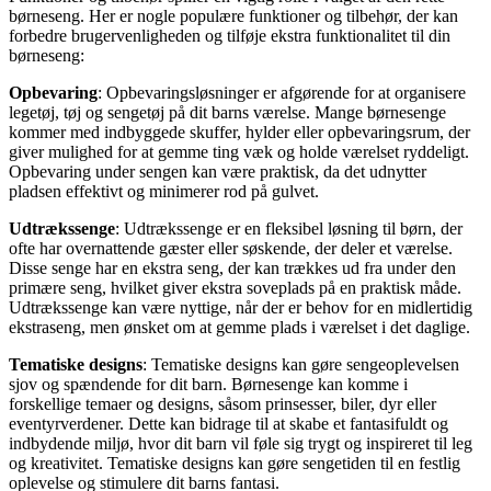
børneseng. Her er nogle populære funktioner og tilbehør, der kan
forbedre brugervenligheden og tilføje ekstra funktionalitet til din
børneseng:
Opbevaring
: Opbevaringsløsninger er afgørende for at organisere
legetøj, tøj og sengetøj på dit barns værelse. Mange børnesenge
kommer med indbyggede skuffer, hylder eller opbevaringsrum, der
giver mulighed for at gemme ting væk og holde værelset ryddeligt.
Opbevaring under sengen kan være praktisk, da det udnytter
pladsen effektivt og minimerer rod på gulvet.
Udtrækssenge
: Udtrækssenge er en fleksibel løsning til børn, der
ofte har overnattende gæster eller søskende, der deler et værelse.
Disse senge har en ekstra seng, der kan trækkes ud fra under den
primære seng, hvilket giver ekstra soveplads på en praktisk måde.
Udtrækssenge kan være nyttige, når der er behov for en midlertidig
ekstraseng, men ønsket om at gemme plads i værelset i det daglige.
Tematiske designs
: Tematiske designs kan gøre sengeoplevelsen
sjov og spændende for dit barn. Børnesenge kan komme i
forskellige temaer og designs, såsom prinsesser, biler, dyr eller
eventyrverdener. Dette kan bidrage til at skabe et fantasifuldt og
indbydende miljø, hvor dit barn vil føle sig trygt og inspireret til leg
og kreativitet. Tematiske designs kan gøre sengetiden til en festlig
oplevelse og stimulere dit barns fantasi.