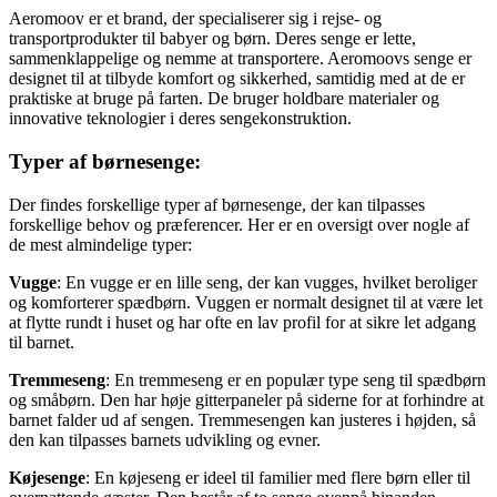
Aeromoov er et brand, der specialiserer sig i rejse- og
transportprodukter til babyer og børn. Deres senge er lette,
sammenklappelige og nemme at transportere. Aeromoovs senge er
designet til at tilbyde komfort og sikkerhed, samtidig med at de er
praktiske at bruge på farten. De bruger holdbare materialer og
innovative teknologier i deres sengekonstruktion.
Typer af børnesenge:
Der findes forskellige typer af børnesenge, der kan tilpasses
forskellige behov og præferencer. Her er en oversigt over nogle af
de mest almindelige typer:
Vugge
: En vugge er en lille seng, der kan vugges, hvilket beroliger
og komforterer spædbørn. Vuggen er normalt designet til at være let
at flytte rundt i huset og har ofte en lav profil for at sikre let adgang
til barnet.
Tremmeseng
: En tremmeseng er en populær type seng til spædbørn
og småbørn. Den har høje gitterpaneler på siderne for at forhindre at
barnet falder ud af sengen. Tremmesengen kan justeres i højden, så
den kan tilpasses barnets udvikling og evner.
Køjesenge
: En køjeseng er ideel til familier med flere børn eller til