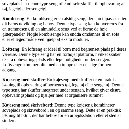
soveplads har denne type seng ofte udtræksskuffer til opbevaring af
tøj, legetøj eller sengetøj.
Kombiseng
: En kombiseng er en alsidig seng, der kan tilpasses efter
dit barns udvikling og behov. Denne type seng kan konverteres fra
en tremmeseng til en almindelig seng ved at fjerne de høje
gitterpaneler. Nogle kombisenge kan endda omdannes til en sofa
eller et legeområde ved hjælp af ekstra moduler.
Loftseng
: En loftseng er ideel til børn med begrænset plads på deres
værelse. Denne type seng har en forhøjet platform, hvilket skaber
ekstra opbevaringsplads eller legemuligheder under sengen.
Loftssenge kommer ofte med en trappe eller en stige for nem
adgang.
Køjeseng med skuffer
: En køjeseng med skuffer er en praktisk
løsning til opbevaring af børnenes tøj, legetøj eller sengetøj. Denne
type seng har skuffer integreret under sengen, hvilket giver ekstra
opbevaringsplads og hjælper med at organisere rummet.
Køjeseng med skrivebord
: Denne type køjeseng kombinerer
soveplads og skrivebord i en og samme seng. Dette er en praktisk
løsning til børn, der har behov for en arbejdsstation eller et sted at
studere.