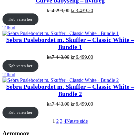
Curve babyseng – hvid/eg
Original
Current
kr.
4.299,00
kr.
3.439,20
price
price
Køb varen her
was:
is:
kr.4.299,00.
kr.3.439,20.
Vare
Tilbud
på
tilbud
Sebra Puslebordet m. Skuffer – Classic White –
Bundle 1
Original
Current
kr.
7.443,00
kr.
6.499,00
price
price
Køb varen her
was:
is:
kr.7.443,00.
kr.6.499,00.
Vare
Tilbud
på
tilbud
Sebra Puslebordet m. Skuffer – Classic White –
Bundle 2
Original
Current
kr.
7.443,00
kr.
6.499,00
price
price
Køb varen her
was:
is:
kr.7.443,00.
kr.6.499,00.
1
2
3
4
Næste side
Aeromoov