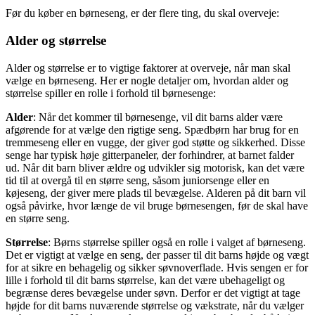
Thuka
Før du køber en børneseng, er der flere ting, du skal overveje:
We are Bitte
Troll
Alder og størrelse
Joie
Baby Dan
Aeromoov
Alder og størrelse er to vigtige faktorer at overveje, når man skal
Typer af børnesenge:
vælge en børneseng. Her er nogle detaljer om, hvordan alder og
Sikkerhedsstandarder og certificeringer
størrelse spiller en rolle i forhold til børnesenge:
Sundhed og allergi: Overvejelser omkring madrasser og
materialer
Alder
: Når det kommer til børnesenge, vil dit barns alder være
At finde den bedste børneseng
afgørende for at vælge den rigtige seng. Spædbørn har brug for en
Hvad gør en seng til den ‘bedste’ børneseng?
tremmeseng eller en vugge, der giver god støtte og sikkerhed. Disse
Funktioner og tilbehør: Opbevaring, udtrækssenge, og
senge har typisk høje gitterpaneler, der forhindrer, at barnet falder
tematiske designs
ud. Når dit barn bliver ældre og udvikler sig motorisk, kan det være
Hvor kan man købe børnesenge
tid til at overgå til en større seng, såsom juniorsenge eller en
Online vs. fysiske butikker: Fordele og ulemper
køjeseng, der giver mere plads til bevægelse. Alderen på dit barn vil
Brugte børnesenge: Overvejelser og hvor man kan
også påvirke, hvor længe de vil bruge børnesengen, før de skal have
finde dem
en større seng.
At få det bedste tilbud
Hvornår er det bedst at købe? Udsalg og sæsonrabatter
Størrelse
: Børns størrelse spiller også en rolle i valget af børneseng.
Pris sammenligning: Sådan sikrer du dig den bedste pris
Det er vigtigt at vælge en seng, der passer til dit barns højde og vægt
Garanti og returpolitikker: Hvad du skal se efter
for at sikre en behagelig og sikker søvnoverflade. Hvis sengen er for
Efter købet: Sørg for den optimale brug af børnesengen
lille i forhold til dit barns størrelse, kan det være ubehageligt og
Vedligeholdelse og rengøring: Forlæng din børnesengs
begrænse deres bevægelse under søvn. Derfor er det vigtigt at tage
levetid
højde for dit barns nuværende størrelse og vækstrate, når du vælger