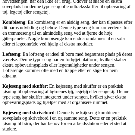
hovedsengen, når den ikke er i brug. Udover at skabe en ekstra
soveplads har denne type seng ofte udtræksskuffer til opbevaring af
tøj, legetøj eller sengetøj.
Kombiseng
: En kombiseng er en alsidig seng, der kan tilpasses efter
dit barns udvikling og behov. Denne type seng kan konverteres fra
en tremmeseng til en almindelig seng ved at fjerne de høje
gitterpaneler. Nogle kombisenge kan endda omdannes til en sofa
eller et legeområde ved hjælp af ekstra moduler.
Loftseng
: En loftseng er ideel til børn med begrænset plads på deres
værelse. Denne type seng har en forhøjet platform, hvilket skaber
ekstra opbevaringsplads eller legemuligheder under sengen.
Loftssenge kommer ofte med en trappe eller en stige for nem
adgang.
Køjeseng med skuffer
: En køjeseng med skuffer er en praktisk
løsning til opbevaring af børnenes tøj, legetøj eller sengetøj. Denne
type seng har skuffer integreret under sengen, hvilket giver ekstra
opbevaringsplads og hjælper med at organisere rummet.
Køjeseng med skrivebord
: Denne type køjeseng kombinerer
soveplads og skrivebord i en og samme seng. Dette er en praktisk
løsning til børn, der har behov for en arbejdsstation eller et sted at
studere.