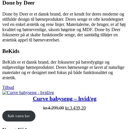
Done by Deer
Done by Deer er et dansk brand, der er kendt for deres moderne og
stilfulde design til børneprodukter. Deres senge er ofte kendetegnet
ved en enkel æstetik og rene linjer. Materialerne, de bruger, er af høj
kvalitet og børnevenlige, såsom bøgetræ og MDF. Done by Deer
fokuserer på at skabe funktionelle senge, der samtidig tilføjer en
æstetisk appel til børneværelset.
BeKids
BeKids er et dansk brand, der fokuserer på bæredygtige og
miljøvenlige børneprodukter. Deres børnesenge er lavet af naturlige
materialer og er designet med fokus på både funktionalitet og
æstetik.
Vare
Tilbud
på
tilbud
Curve babyseng – hvid/eg
Original
Current
kr.
4.299,00
kr.
3.439,20
price
price
Køb varen her
was:
is:
kr.4.299,00.
kr.3.439,20.