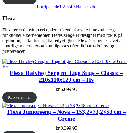
Forrige side
1
2
3
4
5
Næste side
Flexa
Flexa er et dansk mærke, der er kendt for sine innovative og
funktionelle børnemøbler. Deres senge er designet med fokus på
ergonomi, sikkerhed og bæredygtighed. Flexa’s senge er lavet af
naturlige materialer og kan tilpasses efter dit barns behov og
præferencer.
Flexa Halvhøj Seng m. Lige Stige – Classic –
210x110x120 cm – Hv
kr.
6.099,95
Køb varen her
Flexa Juniorseng – Nova – 153,2×73,2×58 cm –
Creme
kr.
3.399,95