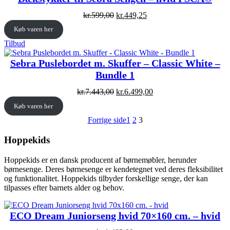
Original
Current
kr.
599,00
kr.
449,25
price
price
Køb varen her
was:
is:
kr.599,00.
kr.449,25.
Vare
Tilbud
på
tilbud
Sebra Puslebordet m. Skuffer – Classic White –
Bundle 1
Original
Current
kr.
7.443,00
kr.
6.499,00
price
price
Køb varen her
was:
is:
kr.7.443,00.
kr.6.499,00.
Forrige side
1
2
3
Hoppekids
Hoppekids er en dansk producent af børnemøbler, herunder
børnesenge. Deres børnesenge er kendetegnet ved deres fleksibilitet
og funktionalitet. Hoppekids tilbyder forskellige senge, der kan
tilpasses efter barnets alder og behov.
ECO Dream Juniorseng hvid 70×160 cm. – hvid