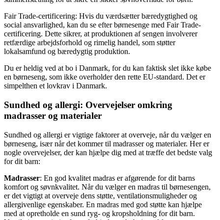
Fair Trade-certificering: Hvis du værdsætter bæredygtighed og
social ansvarlighed, kan du se efter børnesenge med Fair Trade-
certificering. Dette sikrer, at produktionen af sengen involverer
retfærdige arbejdsforhold og rimelig handel, som støtter
lokalsamfund og bæredygtig produktion.
Du er heldig ved at bo i Danmark, for du kan faktisk slet ikke købe
en børneseng, som ikke overholder den rette EU-standard. Det er
simpelthen et lovkrav i Danmark.
Sundhed og allergi: Overvejelser omkring
madrasser og materialer
Sundhed og allergi er vigtige faktorer at overveje, når du vælger en
børneseng, især når det kommer til madrasser og materialer. Her er
nogle overvejelser, der kan hjælpe dig med at træffe det bedste valg
for dit barn:
Madrasser
: En god kvalitet madras er afgørende for dit barns
komfort og søvnkvalitet. Når du vælger en madras til børnesengen,
er det vigtigt at overveje dens støtte, ventilationsmuligheder og
allergivenlige egenskaber. En madras med god støtte kan hjælpe
med at opretholde en sund ryg- og kropsholdning for dit barn.