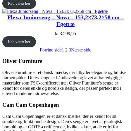
Køb varen her
Flexa Juniorseng – Nova – 153,2×73,2×58 cm –
Egetræ
kr.
3.599,95
Køb varen her
Forrige side
1
2
3
Næste side
Oliver Furniture
Oliver Furniture er et dansk mærke, der tilbyder elegante og tidløse
børnemøbler. Deres senge er håndlavede og lavet af bæredygtige
materialer som FSC-certificeret træ. Oliver Furniture’s senge er
kendt for deres enkle og nordiske design, der passer perfekt ind i
ethvert moderne børneværelse.
Cam Cam Copenhagen
Cam Cam Copenhagen er et dansk mærke, der er kendt for sit
smukke og funktionelle design. Deres senge er lavet af økologisk
bomuld og er GOTS-certificerede, hvilket sikrer, at de er fri for