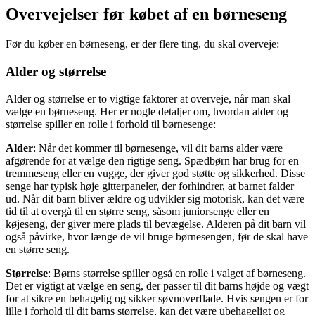
Overvejelser før købet af en børneseng
Før du køber en børneseng, er der flere ting, du skal overveje:
Alder og størrelse
Alder og størrelse er to vigtige faktorer at overveje, når man skal
vælge en børneseng. Her er nogle detaljer om, hvordan alder og
størrelse spiller en rolle i forhold til børnesenge:
Alder
: Når det kommer til børnesenge, vil dit barns alder være
afgørende for at vælge den rigtige seng. Spædbørn har brug for en
tremmeseng eller en vugge, der giver god støtte og sikkerhed. Disse
senge har typisk høje gitterpaneler, der forhindrer, at barnet falder
ud. Når dit barn bliver ældre og udvikler sig motorisk, kan det være
tid til at overgå til en større seng, såsom juniorsenge eller en
køjeseng, der giver mere plads til bevægelse. Alderen på dit barn vil
også påvirke, hvor længe de vil bruge børnesengen, før de skal have
en større seng.
Størrelse
: Børns størrelse spiller også en rolle i valget af børneseng.
Det er vigtigt at vælge en seng, der passer til dit barns højde og vægt
for at sikre en behagelig og sikker søvnoverflade. Hvis sengen er for
lille i forhold til dit barns størrelse, kan det være ubehageligt og