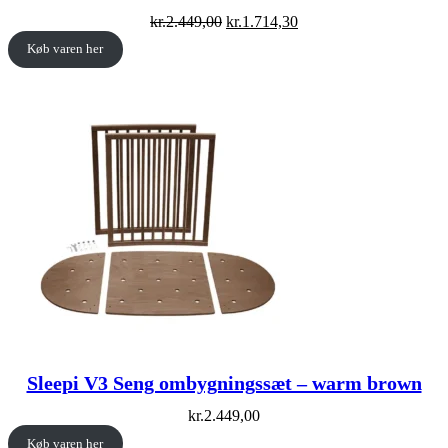
Original
Current
kr.
2.449,00
kr.
1.714,30
price
price
Køb varen her
was:
is:
kr.2.449,00.
kr.1.714,30.
Sleepi V3 Seng ombygningssæt – warm brown
kr.
2.449,00
Køb varen her