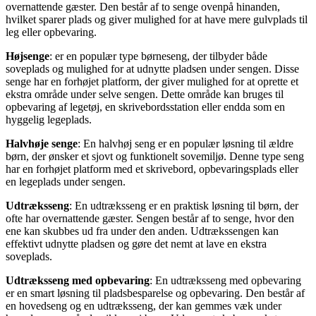
overnattende gæster. Den består af to senge ovenpå hinanden,
hvilket sparer plads og giver mulighed for at have mere gulvplads til
leg eller opbevaring.
Højsenge
: er en populær type børneseng, der tilbyder både
soveplads og mulighed for at udnytte pladsen under sengen. Disse
senge har en forhøjet platform, der giver mulighed for at oprette et
ekstra område under selve sengen. Dette område kan bruges til
opbevaring af legetøj, en skrivebordsstation eller endda som en
hyggelig legeplads.
Halvhøje senge
: En halvhøj seng er en populær løsning til ældre
børn, der ønsker et sjovt og funktionelt sovemiljø. Denne type seng
har en forhøjet platform med et skrivebord, opbevaringsplads eller
en legeplads under sengen.
Udtræksseng
: En udtræksseng er en praktisk løsning til børn, der
ofte har overnattende gæster. Sengen består af to senge, hvor den
ene kan skubbes ud fra under den anden. Udtrækssengen kan
effektivt udnytte pladsen og gøre det nemt at lave en ekstra
soveplads.
Udtræksseng med opbevaring
: En udtræksseng med opbevaring
er en smart løsning til pladsbesparelse og opbevaring. Den består af
en hovedseng og en udtræksseng, der kan gemmes væk under