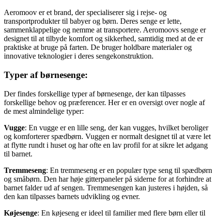
Aeromoov er et brand, der specialiserer sig i rejse- og
transportprodukter til babyer og børn. Deres senge er lette,
sammenklappelige og nemme at transportere. Aeromoovs senge er
designet til at tilbyde komfort og sikkerhed, samtidig med at de er
praktiske at bruge på farten. De bruger holdbare materialer og
innovative teknologier i deres sengekonstruktion.
Typer af børnesenge:
Der findes forskellige typer af børnesenge, der kan tilpasses
forskellige behov og præferencer. Her er en oversigt over nogle af
de mest almindelige typer:
Vugge
: En vugge er en lille seng, der kan vugges, hvilket beroliger
og komforterer spædbørn. Vuggen er normalt designet til at være let
at flytte rundt i huset og har ofte en lav profil for at sikre let adgang
til barnet.
Tremmeseng
: En tremmeseng er en populær type seng til spædbørn
og småbørn. Den har høje gitterpaneler på siderne for at forhindre at
barnet falder ud af sengen. Tremmesengen kan justeres i højden, så
den kan tilpasses barnets udvikling og evner.
Køjesenge
: En køjeseng er ideel til familier med flere børn eller til