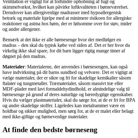
Ventilation er vigtigt for at forhindre ophobning af fugt og
skimmelvækst, hvilket kan påvirke luftkvaliteten i børneværelset.
Derudover kan allergivenlige madrasser med hypoallergenisk
betræk og materiale hjælpe med at minimere risikoen for allergiske
reaktioner og astma hos børn, der er følsomme over for støv, mider
og andre allergener.
Bemærk at det ikke er alle børnesenge hvor der medfølger en
madras – den skal du typisk købe ved siden af. Det er her hvor du
virkelig ikke skal spare, for dit barn ligger rigtig mange timer af
døgnet på den madras.
Materialer
: Materialerne, der anvendes i børnesengen, kan også
have indvirkning på dit barns sundhed og velvære. Det er vigtigt at
vælge materialer, der er sikre og fri for skadelige kemikalier såsom
ftalater og tungmetaller. Træmaterialer, såsom massivt træ eller
MDF-plader med lavt formaldehydindhold, er almindelige valg til
børnesenge på grund af deres naturlige og bæredygtige egenskaber.
Hvis du vælger plastmaterialer, skal du sørge for, at de er fri for BPA
og andre skadelige stoffer. Ligeledes kan metalrammer være en
holdbar og sikker mulighed, men sørg for, at de er malet eller belagt
med ikke-giftige og børnevenlige materialer.
At finde den bedste børneseng