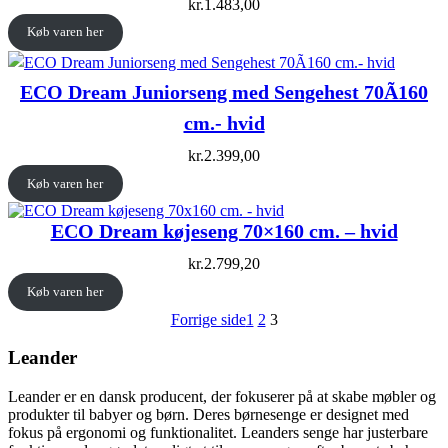
kr.
1.483,00
Køb varen her
ECO Dream Juniorseng med Sengehest 70Ã160
cm.- hvid
kr.
2.399,00
Køb varen her
ECO Dream køjeseng 70×160 cm. – hvid
kr.
2.799,20
Køb varen her
Forrige side
1
2
3
Leander
Leander er en dansk producent, der fokuserer på at skabe møbler og
produkter til babyer og børn. Deres børnesenge er designet med
fokus på ergonomi og funktionalitet. Leanders senge har justerbare