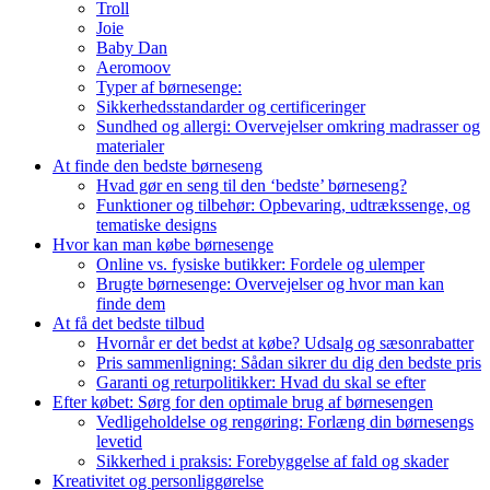
Troll
Joie
Baby Dan
Aeromoov
Typer af børnesenge:
Sikkerhedsstandarder og certificeringer
Sundhed og allergi: Overvejelser omkring madrasser og
materialer
At finde den bedste børneseng
Hvad gør en seng til den ‘bedste’ børneseng?
Funktioner og tilbehør: Opbevaring, udtrækssenge, og
tematiske designs
Hvor kan man købe børnesenge
Online vs. fysiske butikker: Fordele og ulemper
Brugte børnesenge: Overvejelser og hvor man kan
finde dem
At få det bedste tilbud
Hvornår er det bedst at købe? Udsalg og sæsonrabatter
Pris sammenligning: Sådan sikrer du dig den bedste pris
Garanti og returpolitikker: Hvad du skal se efter
Efter købet: Sørg for den optimale brug af børnesengen
Vedligeholdelse og rengøring: Forlæng din børnesengs
levetid
Sikkerhed i praksis: Forebyggelse af fald og skader
Kreativitet og personliggørelse