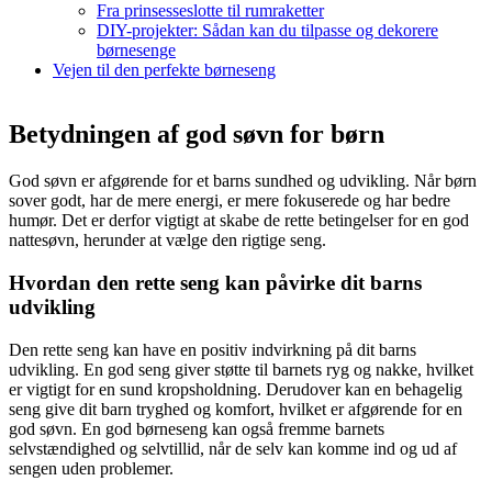
Fra prinsesseslotte til rumraketter
DIY-projekter: Sådan kan du tilpasse og dekorere
børnesenge
Vejen til den perfekte børneseng
Betydningen af god søvn for børn
God søvn er afgørende for et barns sundhed og udvikling. Når børn
sover godt, har de mere energi, er mere fokuserede og har bedre
humør. Det er derfor vigtigt at skabe de rette betingelser for en god
nattesøvn, herunder at vælge den rigtige seng.
Hvordan den rette seng kan påvirke dit barns
udvikling
Den rette seng kan have en positiv indvirkning på dit barns
udvikling. En god seng giver støtte til barnets ryg og nakke, hvilket
er vigtigt for en sund kropsholdning. Derudover kan en behagelig
seng give dit barn tryghed og komfort, hvilket er afgørende for en
god søvn. En god børneseng kan også fremme barnets
selvstændighed og selvtillid, når de selv kan komme ind og ud af
sengen uden problemer.