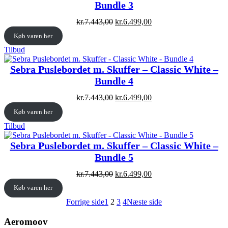
Bundle 3
Original
Current
kr.
7.443,00
kr.
6.499,00
price
price
Køb varen her
was:
is:
kr.7.443,00.
kr.6.499,00.
Vare
Tilbud
på
tilbud
Sebra Puslebordet m. Skuffer – Classic White –
Bundle 4
Original
Current
kr.
7.443,00
kr.
6.499,00
price
price
Køb varen her
was:
is:
kr.7.443,00.
kr.6.499,00.
Vare
Tilbud
på
tilbud
Sebra Puslebordet m. Skuffer – Classic White –
Bundle 5
Original
Current
kr.
7.443,00
kr.
6.499,00
price
price
Køb varen her
was:
is:
kr.7.443,00.
kr.6.499,00.
Forrige side
1
2
3
4
Næste side
Aeromoov