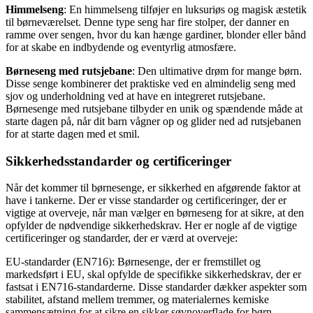
Himmelseng
: En himmelseng tilføjer en luksuriøs og magisk æstetik
til børneværelset. Denne type seng har fire stolper, der danner en
ramme over sengen, hvor du kan hænge gardiner, blonder eller bånd
for at skabe en indbydende og eventyrlig atmosfære.
Børneseng med rutsjebane
: Den ultimative drøm for mange børn.
Disse senge kombinerer det praktiske ved en almindelig seng med
sjov og underholdning ved at have en integreret rutsjebane.
Børnesenge med rutsjebane tilbyder en unik og spændende måde at
starte dagen på, når dit barn vågner op og glider ned ad rutsjebanen
for at starte dagen med et smil.
Sikkerhedsstandarder og certificeringer
Når det kommer til børnesenge, er sikkerhed en afgørende faktor at
have i tankerne. Der er visse standarder og certificeringer, der er
vigtige at overveje, når man vælger en børneseng for at sikre, at den
opfylder de nødvendige sikkerhedskrav. Her er nogle af de vigtige
certificeringer og standarder, der er værd at overveje:
EU-standarder (EN716): Børnesenge, der er fremstillet og
markedsført i EU, skal opfylde de specifikke sikkerhedskrav, der er
fastsat i EN716-standarderne. Disse standarder dækker aspekter som
stabilitet, afstand mellem tremmer, og materialernes kemiske
sammensætning for at sikre en sikker søvnoverflade for børn.