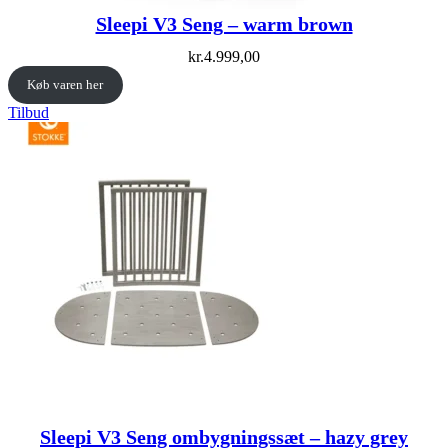
Sleepi V3 Seng – warm brown
kr.
4.999,00
Køb varen her
Vare
Tilbud
på
tilbud
Sleepi V3 Seng ombygningssæt – hazy grey