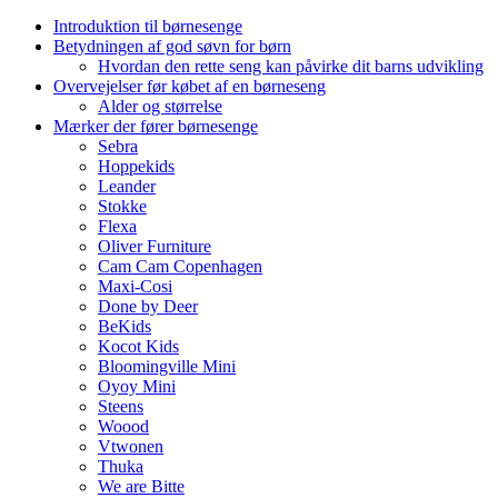
Introduktion til børnesenge
Betydningen af god søvn for børn
Hvordan den rette seng kan påvirke dit barns udvikling
Overvejelser før købet af en børneseng
Alder og størrelse
Mærker der fører børnesenge
Sebra
Hoppekids
Leander
Stokke
Flexa
Oliver Furniture
Cam Cam Copenhagen
Maxi-Cosi
Done by Deer
BeKids
Kocot Kids
Bloomingville Mini
Oyoy Mini
Steens
Woood
Vtwonen
Thuka
We are Bitte