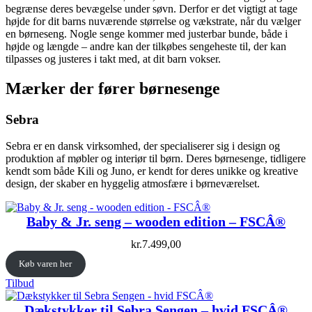
begrænse deres bevægelse under søvn. Derfor er det vigtigt at tage
højde for dit barns nuværende størrelse og vækstrate, når du vælger
en børneseng. Nogle senge kommer med justerbar bunde, både i
højde og længde – andre kan der tilkøbes sengeheste til, der kan
tilpasses og justeres i takt med, at dit barn vokser.
Mærker der fører børnesenge
Sebra
Sebra er en dansk virksomhed, der specialiserer sig i design og
produktion af møbler og interiør til børn. Deres børnesenge, tidligere
kendt som både Kili og Juno, er kendt for deres unikke og kreative
design, der skaber en hyggelig atmosfære i børneværelset.
Baby & Jr. seng – wooden edition – FSCÂ®
kr.
7.499,00
Køb varen her
Vare
Tilbud
på
tilbud
Dækstykker til Sebra Sengen – hvid FSCÂ®