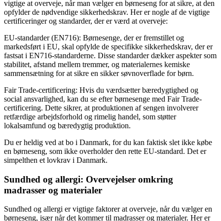
vigtige at overveje, når man vælger en børneseng for at sikre, at den
opfylder de nødvendige sikkerhedskrav. Her er nogle af de vigtige
certificeringer og standarder, der er værd at overveje:
EU-standarder (EN716): Børnesenge, der er fremstillet og
markedsført i EU, skal opfylde de specifikke sikkerhedskrav, der er
fastsat i EN716-standarderne. Disse standarder dækker aspekter som
stabilitet, afstand mellem tremmer, og materialernes kemiske
sammensætning for at sikre en sikker søvnoverflade for børn.
Fair Trade-certificering: Hvis du værdsætter bæredygtighed og
social ansvarlighed, kan du se efter børnesenge med Fair Trade-
certificering. Dette sikrer, at produktionen af sengen involverer
retfærdige arbejdsforhold og rimelig handel, som støtter
lokalsamfund og bæredygtig produktion.
Du er heldig ved at bo i Danmark, for du kan faktisk slet ikke købe
en børneseng, som ikke overholder den rette EU-standard. Det er
simpelthen et lovkrav i Danmark.
Sundhed og allergi: Overvejelser omkring
madrasser og materialer
Sundhed og allergi er vigtige faktorer at overveje, når du vælger en
børneseng, især når det kommer til madrasser og materialer. Her er