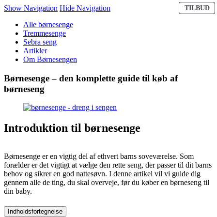
V
V
V
V
V
Show Navigation
Hide Navigation
TILBUD
TILBUD
TILBUD
TILBUD
TILBUD
P
P
P
P
P
T
T
T
T
T
Alle børnesenge
Tremmesenge
Sebra seng
Artikler
Om Børnesengen
Børnesenge – den komplette guide til køb af
børneseng
Introduktion til børnesenge
Børnesenge er en vigtig del af ethvert barns soveværelse. Som
forælder er det vigtigt at vælge den rette seng, der passer til dit barns
behov og sikrer en god nattesøvn. I denne artikel vil vi guide dig
gennem alle de ting, du skal overveje, før du køber en børneseng til
din baby.
Indholdsfortegnelse