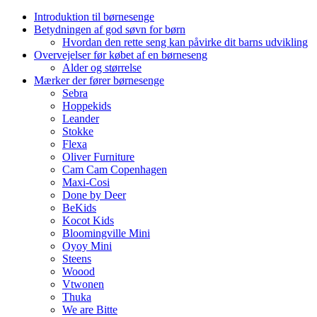
Introduktion til børnesenge
Betydningen af god søvn for børn
Hvordan den rette seng kan påvirke dit barns udvikling
Overvejelser før købet af en børneseng
Alder og størrelse
Mærker der fører børnesenge
Sebra
Hoppekids
Leander
Stokke
Flexa
Oliver Furniture
Cam Cam Copenhagen
Maxi-Cosi
Done by Deer
BeKids
Kocot Kids
Bloomingville Mini
Oyoy Mini
Steens
Woood
Vtwonen
Thuka
We are Bitte