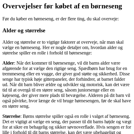
Overvejelser før købet af en børneseng
Før du køber en børneseng, er der flere ting, du skal overveje:
Alder og størrelse
Alder og størrelse er to vigtige faktorer at overveje, når man skal
vælge en børneseng. Her er nogle detaljer om, hvordan alder og
størrelse spiller en rolle i forhold til børnesenge:
Alder
: Når det kommer til børnesenge, vil dit barns alder være
afgørende for at vælge den rigtige seng. Spædbørn har brug for en
tremmeseng eller en vugge, der giver god støtte og sikkerhed. Disse
senge har typisk høje gitterpaneler, der forhindrer, at barnet falder
ud. Når dit barn bliver ældre og udvikler sig motorisk, kan det være
tid til at overgå til en større seng, såsom juniorsenge eller en
køjeseng, der giver mere plads til bevægelse. Alderen på dit barn vil
også påvirke, hvor længe de vil bruge børnesengen, før de skal have
en større seng.
Størrelse
: Børns størrelse spiller også en rolle i valget af børneseng.
Det er vigtigt at vælge en seng, der passer til dit barns højde og vægt
for at sikre en behagelig og sikker søvnoverflade. Hvis sengen er for
lille i forhold til dit barns størrelse, kan det være ubehageligt og