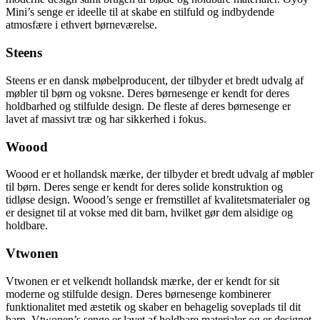
Mini’s senge er ideelle til at skabe en stilfuld og indbydende
atmosfære i ethvert børneværelse.
Steens
Steens er en dansk møbelproducent, der tilbyder et bredt udvalg af
møbler til børn og voksne. Deres børnesenge er kendt for deres
holdbarhed og stilfulde design. De fleste af deres børnesenge er
lavet af massivt træ og har sikkerhed i fokus.
Woood
Woood er et hollandsk mærke, der tilbyder et bredt udvalg af møbler
til børn. Deres senge er kendt for deres solide konstruktion og
tidløse design. Woood’s senge er fremstillet af kvalitetsmaterialer og
er designet til at vokse med dit barn, hvilket gør dem alsidige og
holdbare.
Vtwonen
Vtwonen er et velkendt hollandsk mærke, der er kendt for sit
moderne og stilfulde design. Deres børnesenge kombinerer
funktionalitet med æstetik og skaber en behagelig soveplads til dit
barn. Vtwonen’s senge er lavet af holdbare materialer og er designet