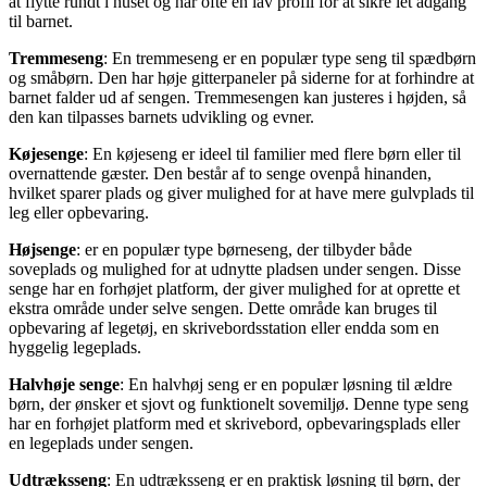
at flytte rundt i huset og har ofte en lav profil for at sikre let adgang
til barnet.
Tremmeseng
: En tremmeseng er en populær type seng til spædbørn
og småbørn. Den har høje gitterpaneler på siderne for at forhindre at
barnet falder ud af sengen. Tremmesengen kan justeres i højden, så
den kan tilpasses barnets udvikling og evner.
Køjesenge
: En køjeseng er ideel til familier med flere børn eller til
overnattende gæster. Den består af to senge ovenpå hinanden,
hvilket sparer plads og giver mulighed for at have mere gulvplads til
leg eller opbevaring.
Højsenge
: er en populær type børneseng, der tilbyder både
soveplads og mulighed for at udnytte pladsen under sengen. Disse
senge har en forhøjet platform, der giver mulighed for at oprette et
ekstra område under selve sengen. Dette område kan bruges til
opbevaring af legetøj, en skrivebordsstation eller endda som en
hyggelig legeplads.
Halvhøje senge
: En halvhøj seng er en populær løsning til ældre
børn, der ønsker et sjovt og funktionelt sovemiljø. Denne type seng
har en forhøjet platform med et skrivebord, opbevaringsplads eller
en legeplads under sengen.
Udtræksseng
: En udtræksseng er en praktisk løsning til børn, der