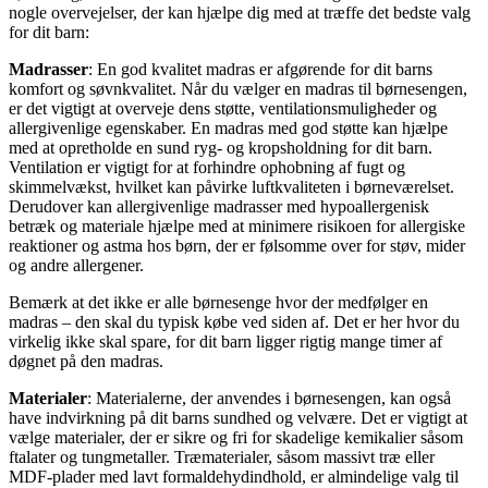
nogle overvejelser, der kan hjælpe dig med at træffe det bedste valg
for dit barn:
Madrasser
: En god kvalitet madras er afgørende for dit barns
komfort og søvnkvalitet. Når du vælger en madras til børnesengen,
er det vigtigt at overveje dens støtte, ventilationsmuligheder og
allergivenlige egenskaber. En madras med god støtte kan hjælpe
med at opretholde en sund ryg- og kropsholdning for dit barn.
Ventilation er vigtigt for at forhindre ophobning af fugt og
skimmelvækst, hvilket kan påvirke luftkvaliteten i børneværelset.
Derudover kan allergivenlige madrasser med hypoallergenisk
betræk og materiale hjælpe med at minimere risikoen for allergiske
reaktioner og astma hos børn, der er følsomme over for støv, mider
og andre allergener.
Bemærk at det ikke er alle børnesenge hvor der medfølger en
madras – den skal du typisk købe ved siden af. Det er her hvor du
virkelig ikke skal spare, for dit barn ligger rigtig mange timer af
døgnet på den madras.
Materialer
: Materialerne, der anvendes i børnesengen, kan også
have indvirkning på dit barns sundhed og velvære. Det er vigtigt at
vælge materialer, der er sikre og fri for skadelige kemikalier såsom
ftalater og tungmetaller. Træmaterialer, såsom massivt træ eller
MDF-plader med lavt formaldehydindhold, er almindelige valg til