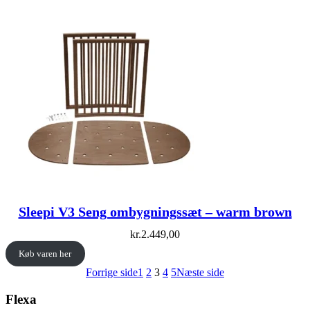
Sleepi V3 Seng ombygningssæt – warm brown
kr.
2.449,00
Køb varen her
Forrige side
1
2
3
4
5
Næste side
Flexa