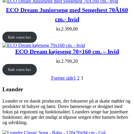
ECO Dream Juniorseng med Sengehest 70Ã160
cm.- hvid
kr.
2.399,00
Køb varen her
ECO Dream køjeseng 70×160 cm. – hvid
kr.
2.799,20
Køb varen her
Forrige side
1
2
3
Leander
Leander er en dansk producent, der fokuserer på at skabe møbler og
produkter til babyer og børn. Deres børnesenge er designet med
fokus på ergonomi og funktionalitet. Leanders senge har justerbare
funktioner, der gør det muligt at tilpasse sengen efter barnets behov
og udvikling.