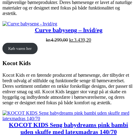
miljøvenlige børneprodukter. Deres børnesenge er lavet af naturlige
materialer og er designet med fokus på både funktionalitet og
æstetik.
Curve babyseng – hvid/eg
Original
Current
kr.
4.299,00
kr.
3.439,20
price
price
Køb varen her
was:
is:
kr.4.299,00.
kr.3.439,20.
Kocot Kids
Kocot Kids er en førende producent af børnesenge, der tilbyder et
bredt udvalg af stilfulde og funktionelle senge til børneværelset.
Deres sortiment omfatter en række forskellige designs, der passer til
enhver smag og stil. Kocot Kids lægger stor vægt på at skabe en
hyggelig og indbydende atmosfære i børneværelserne, og deres
senge er designet med fokus på både komfort og æstetik.
KOCOT KIDS Seng babydreams pink bambi
uden skuffe med latexmadras 140/70