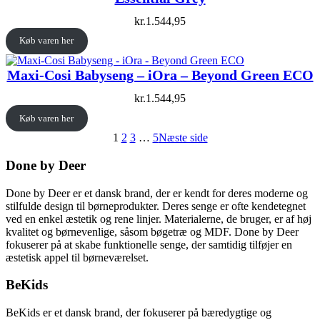
kr.
1.544,95
Køb varen her
Maxi-Cosi Babyseng – iOra – Beyond Green ECO
kr.
1.544,95
Køb varen her
1
2
3
…
5
Næste side
Done by Deer
Done by Deer er et dansk brand, der er kendt for deres moderne og
stilfulde design til børneprodukter. Deres senge er ofte kendetegnet
ved en enkel æstetik og rene linjer. Materialerne, de bruger, er af høj
kvalitet og børnevenlige, såsom bøgetræ og MDF. Done by Deer
fokuserer på at skabe funktionelle senge, der samtidig tilføjer en
æstetisk appel til børneværelset.
BeKids
BeKids er et dansk brand, der fokuserer på bæredygtige og