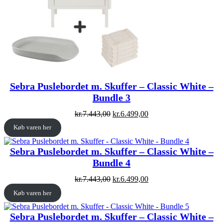
Sebra Puslebordet m. Skuffer – Classic White –
Bundle 3
Original
Current
kr.
7.443,00
kr.
6.499,00
price
price
Køb varen her
was:
is:
kr.7.443,00.
kr.6.499,00.
Sebra Puslebordet m. Skuffer – Classic White –
Bundle 4
Original
Current
kr.
7.443,00
kr.
6.499,00
price
price
Køb varen her
was:
is:
kr.7.443,00.
kr.6.499,00.
Sebra Puslebordet m. Skuffer – Classic White –