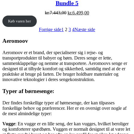
Bundle 5
Original
Current
kr.
7.443,00
kr.
6.499,00
price
price
Køb varen her
was:
is:
kr.7.443,00.
kr.6.499,00.
Forrige side
1
2
3
4
Næste side
Aeromoov
Aeromoov er et brand, der specialiserer sig i rejse- og
transportprodukter til babyer og børn. Deres senge er lette,
sammenklappelige og nemme at transportere. Aeromoovs senge er
designet til at tilbyde komfort og sikkerhed, samtidig med at de er
praktiske at bruge på farten. De bruger holdbare materialer og
innovative teknologier i deres sengekonstruktion.
Typer af børnesenge:
Der findes forskellige typer af børnesenge, der kan tilpasses
forskellige behov og præferencer. Her er en oversigt over nogle af
de mest almindelige typer:
Vugge
: En vugge er en lille seng, der kan vugges, hvilket beroliger
og komforterer spædbørn. Vuggen er normalt designet til at være let