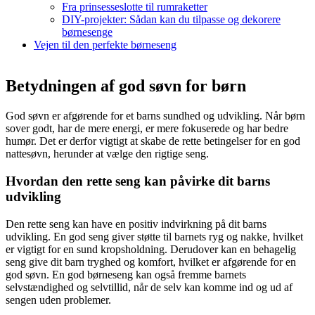
Fra prinsesseslotte til rumraketter
DIY-projekter: Sådan kan du tilpasse og dekorere
børnesenge
Vejen til den perfekte børneseng
Betydningen af god søvn for børn
God søvn er afgørende for et barns sundhed og udvikling. Når børn
sover godt, har de mere energi, er mere fokuserede og har bedre
humør. Det er derfor vigtigt at skabe de rette betingelser for en god
nattesøvn, herunder at vælge den rigtige seng.
Hvordan den rette seng kan påvirke dit barns
udvikling
Den rette seng kan have en positiv indvirkning på dit barns
udvikling. En god seng giver støtte til barnets ryg og nakke, hvilket
er vigtigt for en sund kropsholdning. Derudover kan en behagelig
seng give dit barn tryghed og komfort, hvilket er afgørende for en
god søvn. En god børneseng kan også fremme barnets
selvstændighed og selvtillid, når de selv kan komme ind og ud af
sengen uden problemer.