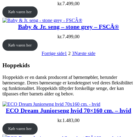
kr.
7.499,00
Køb varen her
Baby & Jr. seng – stone grey – FSCÂ®
kr.
7.499,00
Køb varen her
Forrige side
1
2
3
Næste side
Hoppekids
Hoppekids er en dansk producent af børnemøbler, herunder
børnesenge. Deres børnesenge er kendetegnet ved deres fleksibilitet
og funktionalitet. Hoppekids tilbyder forskellige senge, der kan
tilpasses efter barnets alder og behov.
ECO Dream Juniorseng hvid 70×160 cm. – hvid
kr.
1.483,00
Køb varen her