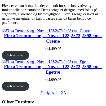
Flexa er et dansk mærke, der er kendt for sine innovative og
funktionelle børnemøbler. Deres senge er designet med fokus på
ergonomi, sikkerhed og bæredygtighed. Flexa’s senge er lavet af
naturlige materialer og kan tilpasses efter dit barns behov og
præferencer.
Flexa Tremmeseng – Nova – 123,2×73,2×98 cm –
Creme
kr.
4.499,95
Køb varen her
Flexa Tremmeseng – Nova – 123,2×73,2×98 cm –
Egetræ
kr.
4.999,95
Køb varen her
Forrige side
1
2
3
Oliver Furniture