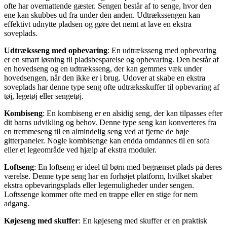
ofte har overnattende gæster. Sengen består af to senge, hvor den
ene kan skubbes ud fra under den anden. Udtrækssengen kan
effektivt udnytte pladsen og gøre det nemt at lave en ekstra
soveplads.
Udtræksseng med opbevaring
: En udtræksseng med opbevaring
er en smart løsning til pladsbesparelse og opbevaring. Den består af
en hovedseng og en udtræksseng, der kan gemmes væk under
hovedsengen, når den ikke er i brug. Udover at skabe en ekstra
soveplads har denne type seng ofte udtræksskuffer til opbevaring af
tøj, legetøj eller sengetøj.
Kombiseng
: En kombiseng er en alsidig seng, der kan tilpasses efter
dit barns udvikling og behov. Denne type seng kan konverteres fra
en tremmeseng til en almindelig seng ved at fjerne de høje
gitterpaneler. Nogle kombisenge kan endda omdannes til en sofa
eller et legeområde ved hjælp af ekstra moduler.
Loftseng
: En loftseng er ideel til børn med begrænset plads på deres
værelse. Denne type seng har en forhøjet platform, hvilket skaber
ekstra opbevaringsplads eller legemuligheder under sengen.
Loftssenge kommer ofte med en trappe eller en stige for nem
adgang.
Køjeseng med skuffer
: En køjeseng med skuffer er en praktisk