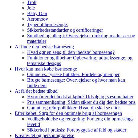
Troll
Joie
Baby Dan
Aeromoov
Typer af børnesenge:
Sikkerhedsstandarder og certificeringer
Sundhed og allergi: Overvejelser omkring madrasser og
materialer
At finde den bedste børneseng
Hvad gør en seng til den ‘bedste’ børneseng?
Funktioner og tilbehør: Opbevaring, udtrækssenge, og
tematiske designs
Hvor kan man købe børnesenge
Online vs. fysiske butikker: Fordele og ulemper
Brugte børnesenge: Overvejelser og hvor man kan
finde dem
At få det bedste tilbud
Hvornår er det bedst at købe? Udsalg og sæsonrabatter
Pris sammenligning: Sådan sikrer du dig den bedste pris
Garanti og returpolitikker: Hvad du skal se efter
Efter købet: Sørg for den optimale brug af børnesengen
Vedligeholdelse og rengøring: Forlæng din børnesengs
levetid
Sikkerhed i praksis: Forebyggelse af fald og skader
Kreativitet og personliggørelse