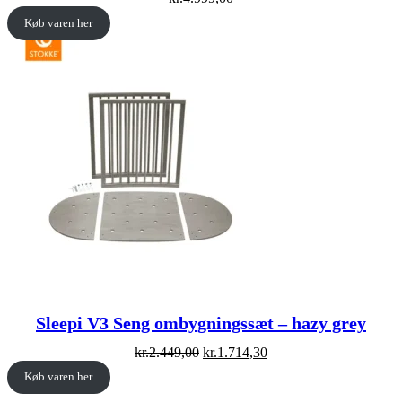
Køb varen her
Sleepi V3 Seng ombygningssæt – hazy grey
Original
Current
kr.
2.449,00
kr.
1.714,30
price
price
Køb varen her
was:
is:
kr.2.449,00.
kr.1.714,30.