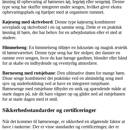
løsning til opbevaring af børnenes tøj, legetøj eller sengetøj. Denne
type seng har skuffer integreret under sengen, hvilket giver ekstra
opbevaringsplads og hjælper med at organisere rummet.
Køjeseng med skrivebord
: Denne type køjeseng kombinerer
soveplads og skrivebord i en og samme seng. Dette er en praktisk
løsning til børn, der har behov for en arbejdsstation eller et sted at
studere.
Himmelseng
: En himmelseng tilføjer en luksuriøs og magisk æstetik
til børneværelset. Denne type seng har fire stolper, der danner en
ramme over sengen, hvor du kan hænge gardiner, blonder eller bånd
for at skabe en indbydende og eventyrlig atmosfære.
Børneseng med rutsjebane
: Den ultimative drøm for mange børn.
Disse senge kombinerer det praktiske ved en almindelig seng med
sjov og underholdning ved at have en integreret rutsjebane.
Børnesenge med rutsjebane tilbyder en unik og spændende måde at
starte dagen på, når dit barn vågner op og glider ned ad rutsjebanen
for at starte dagen med et smil.
Sikkerhedsstandarder og certificeringer
Når det kommer til børnesenge, er sikkerhed en afgørende faktor at
have i tankerne. Der er visse standarder og certificeringer, der er