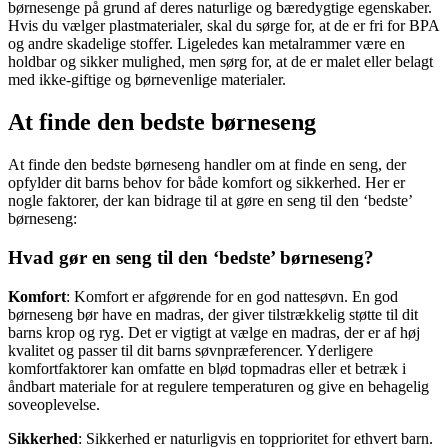
børnesenge på grund af deres naturlige og bæredygtige egenskaber.
Hvis du vælger plastmaterialer, skal du sørge for, at de er fri for BPA
og andre skadelige stoffer. Ligeledes kan metalrammer være en
holdbar og sikker mulighed, men sørg for, at de er malet eller belagt
med ikke-giftige og børnevenlige materialer.
At finde den bedste børneseng
At finde den bedste børneseng handler om at finde en seng, der
opfylder dit barns behov for både komfort og sikkerhed. Her er
nogle faktorer, der kan bidrage til at gøre en seng til den ‘bedste’
børneseng:
Hvad gør en seng til den ‘bedste’ børneseng?
Komfort
: Komfort er afgørende for en god nattesøvn. En god
børneseng bør have en madras, der giver tilstrækkelig støtte til dit
barns krop og ryg. Det er vigtigt at vælge en madras, der er af høj
kvalitet og passer til dit barns søvnpræferencer. Yderligere
komfortfaktorer kan omfatte en blød topmadras eller et betræk i
åndbart materiale for at regulere temperaturen og give en behagelig
soveoplevelse.
Sikkerhed
: Sikkerhed er naturligvis en topprioritet for ethvert barn.