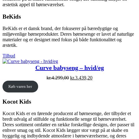
æstetisk appel til børneværelset.
BeKids
BeKids er et dansk brand, der fokuserer på bæredygtige og
miljøvenlige børneprodukter. Deres børnesenge er lavet af naturlige
materialer og er designet med fokus på både funktionalitet og
æstetik.
Vare
Tilbud
på
tilbud
Curve babyseng – hvid/eg
Original
Current
kr.
4.299,00
kr.
3.439,20
price
price
Køb varen her
was:
is:
kr.4.299,00.
kr.3.439,20.
Kocot Kids
Kocot Kids er en førende producent af børnesenge, der tilbyder et
bredt udvalg af stilfulde og funktionelle senge til børneværelset.
Deres sortiment omfatter en række forskellige designs, der passer til
enhver smag og stil. Kocot Kids lægger stor vægt på at skabe en
hyggelig og indbydende atmosfære i børneværelserne, og deres