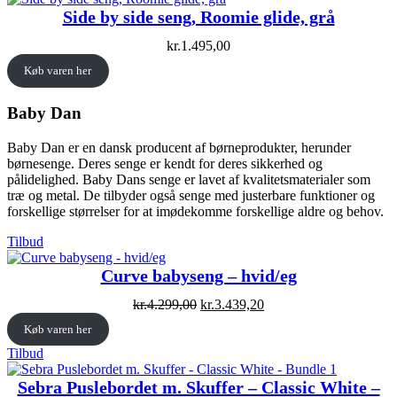
Side by side seng, Roomie glide, grå
kr.
1.495,00
Køb varen her
Baby Dan
Baby Dan er en dansk producent af børneprodukter, herunder
børnesenge. Deres senge er kendt for deres sikkerhed og
pålidelighed. Baby Dans senge er lavet af kvalitetsmaterialer som
træ og metal. De tilbyder også senge med justerbare funktioner og
forskellige størrelser for at imødekomme forskellige aldre og behov.
Vare
Tilbud
på
tilbud
Curve babyseng – hvid/eg
Original
Current
kr.
4.299,00
kr.
3.439,20
price
price
Køb varen her
was:
is:
kr.4.299,00.
kr.3.439,20.
Vare
Tilbud
på
tilbud
Sebra Puslebordet m. Skuffer – Classic White –