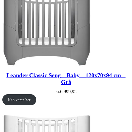
Leander Classic Seng – Baby – 120x70x94 cm –
Grå
kr.
6.999,95
Køb varen her