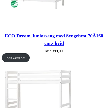
ECO Dream Juniorseng med Sengehest 70Ã160
cm.- hvid
kr.
2.399,00
Køb varen her