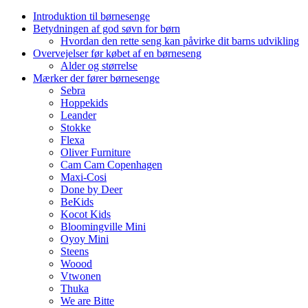
Introduktion til børnesenge
Betydningen af god søvn for børn
Hvordan den rette seng kan påvirke dit barns udvikling
Overvejelser før købet af en børneseng
Alder og størrelse
Mærker der fører børnesenge
Sebra
Hoppekids
Leander
Stokke
Flexa
Oliver Furniture
Cam Cam Copenhagen
Maxi-Cosi
Done by Deer
BeKids
Kocot Kids
Bloomingville Mini
Oyoy Mini
Steens
Woood
Vtwonen
Thuka
We are Bitte