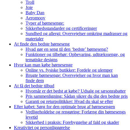
Troll
Joie
Baby Dan
Aeromoov
Typer af børnesenge:
Sikkerhedsstandarder og certificeringer
Sundhed og allergi: Overvejelser omkring madrasser og
materialer
At finde den bedste børneseng
Hvad gør en seng til den ‘bedste’ børneseng?
Funktioner og tilbehør: Opbevaring, udtrækssenge, og
tematiske designs
Hvor kan man købe børnesenge
Online vs. fysiske butikker: Fordele og ulemper
Brugte børnesenge: Overvejelser og hvor man kan
finde dem
At få det bedste tilbud
Hvornår er det bedst at købe? Udsalg og sæsonrabatter
Pris sammenligning: Sådan sikrer du dig den bedste pris
Garanti og returpolitikker: Hvad du skal se efter
Efter købet: Sørg for den optimale brug af børnesengen
Vedligeholdelse og rengøring: Forlæng din børnesengs
levetid
Sikkerhed i praksis: Forebyggelse af fald og skader
Kreativitet og personliggørelse