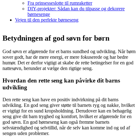
Fra prinsesseslotte til rumraketter
DIY-projekter: Sådan kan du tilpasse og dekorere
børnesenge
Vejen til den perfekte børneseng
Betydningen af god søvn for børn
God søvn er afgørende for et barns sundhed og udvikling. Når børn
sover godt, har de mere energi, er mere fokuserede og har bedre
humør. Det er derfor vigtigt at skabe de rette betingelser for en god
nattesøvn, herunder at vælge den rigtige seng.
Hvordan den rette seng kan påvirke dit barns
udvikling
Den rette seng kan have en positiv indvirkning på dit barns
udvikling. En god seng giver støtte til barnets ryg og nakke, hvilket
er vigtigt for en sund kropsholdning. Derudover kan en behagelig
seng give dit barn tryghed og komfort, hvilket er afgørende for en
god søvn. En god børneseng kan også fremme barnets
selvstændighed og selvtillid, når de selv kan komme ind og ud af
sengen uden problemer.