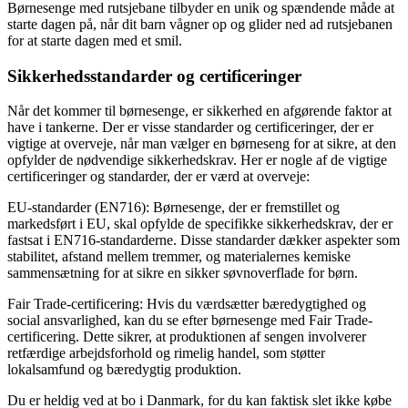
Børnesenge med rutsjebane tilbyder en unik og spændende måde at
starte dagen på, når dit barn vågner op og glider ned ad rutsjebanen
for at starte dagen med et smil.
Sikkerhedsstandarder og certificeringer
Når det kommer til børnesenge, er sikkerhed en afgørende faktor at
have i tankerne. Der er visse standarder og certificeringer, der er
vigtige at overveje, når man vælger en børneseng for at sikre, at den
opfylder de nødvendige sikkerhedskrav. Her er nogle af de vigtige
certificeringer og standarder, der er værd at overveje:
EU-standarder (EN716): Børnesenge, der er fremstillet og
markedsført i EU, skal opfylde de specifikke sikkerhedskrav, der er
fastsat i EN716-standarderne. Disse standarder dækker aspekter som
stabilitet, afstand mellem tremmer, og materialernes kemiske
sammensætning for at sikre en sikker søvnoverflade for børn.
Fair Trade-certificering: Hvis du værdsætter bæredygtighed og
social ansvarlighed, kan du se efter børnesenge med Fair Trade-
certificering. Dette sikrer, at produktionen af sengen involverer
retfærdige arbejdsforhold og rimelig handel, som støtter
lokalsamfund og bæredygtig produktion.
Du er heldig ved at bo i Danmark, for du kan faktisk slet ikke købe