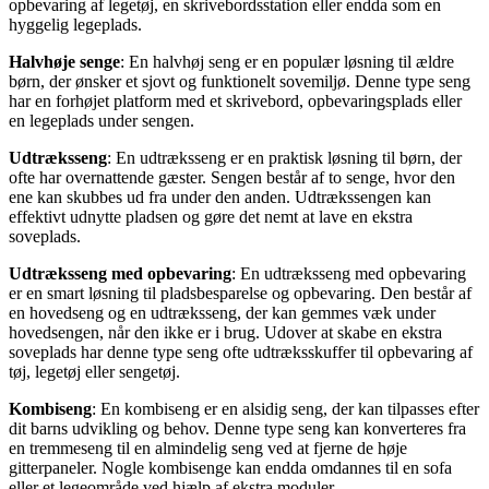
opbevaring af legetøj, en skrivebordsstation eller endda som en
hyggelig legeplads.
Halvhøje senge
: En halvhøj seng er en populær løsning til ældre
børn, der ønsker et sjovt og funktionelt sovemiljø. Denne type seng
har en forhøjet platform med et skrivebord, opbevaringsplads eller
en legeplads under sengen.
Udtræksseng
: En udtræksseng er en praktisk løsning til børn, der
ofte har overnattende gæster. Sengen består af to senge, hvor den
ene kan skubbes ud fra under den anden. Udtrækssengen kan
effektivt udnytte pladsen og gøre det nemt at lave en ekstra
soveplads.
Udtræksseng med opbevaring
: En udtræksseng med opbevaring
er en smart løsning til pladsbesparelse og opbevaring. Den består af
en hovedseng og en udtræksseng, der kan gemmes væk under
hovedsengen, når den ikke er i brug. Udover at skabe en ekstra
soveplads har denne type seng ofte udtræksskuffer til opbevaring af
tøj, legetøj eller sengetøj.
Kombiseng
: En kombiseng er en alsidig seng, der kan tilpasses efter
dit barns udvikling og behov. Denne type seng kan konverteres fra
en tremmeseng til en almindelig seng ved at fjerne de høje
gitterpaneler. Nogle kombisenge kan endda omdannes til en sofa
eller et legeområde ved hjælp af ekstra moduler.