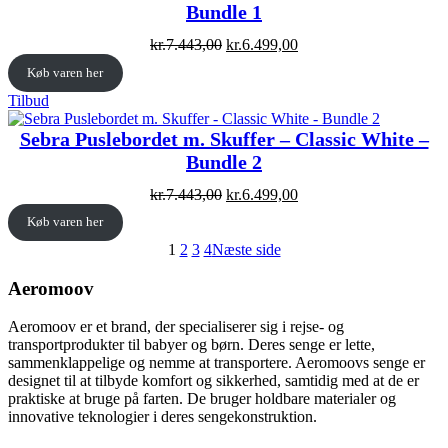
Bundle 1
Original
Current
kr.
7.443,00
kr.
6.499,00
price
price
Køb varen her
was:
is:
kr.7.443,00.
kr.6.499,00.
Vare
Tilbud
på
tilbud
Sebra Puslebordet m. Skuffer – Classic White –
Bundle 2
Original
Current
kr.
7.443,00
kr.
6.499,00
price
price
Køb varen her
was:
is:
kr.7.443,00.
kr.6.499,00.
1
2
3
4
Næste side
Aeromoov
Aeromoov er et brand, der specialiserer sig i rejse- og
transportprodukter til babyer og børn. Deres senge er lette,
sammenklappelige og nemme at transportere. Aeromoovs senge er
designet til at tilbyde komfort og sikkerhed, samtidig med at de er
praktiske at bruge på farten. De bruger holdbare materialer og
innovative teknologier i deres sengekonstruktion.