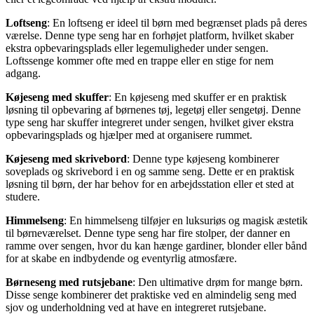
Loftseng
: En loftseng er ideel til børn med begrænset plads på deres
værelse. Denne type seng har en forhøjet platform, hvilket skaber
ekstra opbevaringsplads eller legemuligheder under sengen.
Loftssenge kommer ofte med en trappe eller en stige for nem
adgang.
Køjeseng med skuffer
: En køjeseng med skuffer er en praktisk
løsning til opbevaring af børnenes tøj, legetøj eller sengetøj. Denne
type seng har skuffer integreret under sengen, hvilket giver ekstra
opbevaringsplads og hjælper med at organisere rummet.
Køjeseng med skrivebord
: Denne type køjeseng kombinerer
soveplads og skrivebord i en og samme seng. Dette er en praktisk
løsning til børn, der har behov for en arbejdsstation eller et sted at
studere.
Himmelseng
: En himmelseng tilføjer en luksuriøs og magisk æstetik
til børneværelset. Denne type seng har fire stolper, der danner en
ramme over sengen, hvor du kan hænge gardiner, blonder eller bånd
for at skabe en indbydende og eventyrlig atmosfære.
Børneseng med rutsjebane
: Den ultimative drøm for mange børn.
Disse senge kombinerer det praktiske ved en almindelig seng med
sjov og underholdning ved at have en integreret rutsjebane.