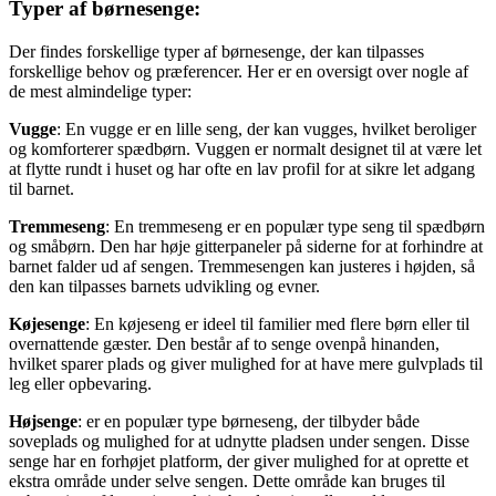
Typer af børnesenge:
Der findes forskellige typer af børnesenge, der kan tilpasses
forskellige behov og præferencer. Her er en oversigt over nogle af
de mest almindelige typer:
Vugge
: En vugge er en lille seng, der kan vugges, hvilket beroliger
og komforterer spædbørn. Vuggen er normalt designet til at være let
at flytte rundt i huset og har ofte en lav profil for at sikre let adgang
til barnet.
Tremmeseng
: En tremmeseng er en populær type seng til spædbørn
og småbørn. Den har høje gitterpaneler på siderne for at forhindre at
barnet falder ud af sengen. Tremmesengen kan justeres i højden, så
den kan tilpasses barnets udvikling og evner.
Køjesenge
: En køjeseng er ideel til familier med flere børn eller til
overnattende gæster. Den består af to senge ovenpå hinanden,
hvilket sparer plads og giver mulighed for at have mere gulvplads til
leg eller opbevaring.
Højsenge
: er en populær type børneseng, der tilbyder både
soveplads og mulighed for at udnytte pladsen under sengen. Disse
senge har en forhøjet platform, der giver mulighed for at oprette et
ekstra område under selve sengen. Dette område kan bruges til