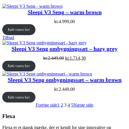
Sleepi V3 Seng – warm brown
kr.
4.999,00
Køb varen her
Vare
Tilbud
på
tilbud
Sleepi V3 Seng ombygningssæt – hazy grey
Original
Current
kr.
2.449,00
kr.
1.714,30
price
price
Køb varen her
was:
is:
kr.2.449,00.
kr.1.714,30.
Sleepi V3 Seng ombygningssæt – warm brown
kr.
2.449,00
Køb varen her
Forrige side
1
2
3
4
5
Næste side
Flexa
Flexa er et dansk mærke, der er kendt for sine innovative og