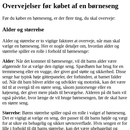
Overvejelser før købet af en børneseng
Før du køber en børneseng, er der flere ting, du skal overveje:
Alder og størrelse
Alder og størrelse er to vigtige faktorer at overveje, når man skal
vælge en børneseng. Her er nogle detaljer om, hvordan alder og
størrelse spiller en rolle i forhold til børnesenge:
Alder
: Når det kommer til børnesenge, vil dit barns alder være
afgørende for at vælge den rigtige seng. Spædbørn har brug for en
tremmeseng eller en vugge, der giver god støtte og sikkerhed. Disse
senge har typisk høje gitterpaneler, der forhindrer, at barnet falder
ud. Når dit barn bliver ældre og udvikler sig motorisk, kan det være
tid til at overgå til en større seng, såsom juniorsenge eller en
køjeseng, der giver mere plads til bevægelse. Alderen på dit barn vil
også påvirke, hvor længe de vil bruge børnesengen, før de skal have
en større seng.
Størrelse
: Børns størrelse spiller også en rolle i valget af børneseng.
Det er vigtigt at vælge en seng, der passer til dit barns højde og vægt
for at sikre en behagelig og sikker søvnoverflade. Hvis sengen er for
lille i forhold til dit barns størrelse, kan det være ubehageligt og