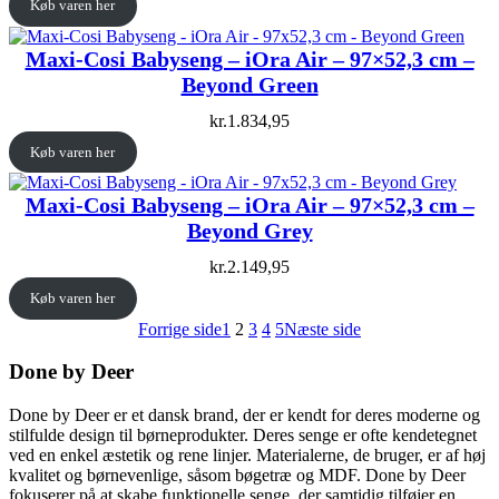
Køb varen her
Maxi-Cosi Babyseng – iOra Air – 97×52,3 cm –
Beyond Green
kr.
1.834,95
Køb varen her
Maxi-Cosi Babyseng – iOra Air – 97×52,3 cm –
Beyond Grey
kr.
2.149,95
Køb varen her
Forrige side
1
2
3
4
5
Næste side
Done by Deer
Done by Deer er et dansk brand, der er kendt for deres moderne og
stilfulde design til børneprodukter. Deres senge er ofte kendetegnet
ved en enkel æstetik og rene linjer. Materialerne, de bruger, er af høj
kvalitet og børnevenlige, såsom bøgetræ og MDF. Done by Deer
fokuserer på at skabe funktionelle senge, der samtidig tilføjer en