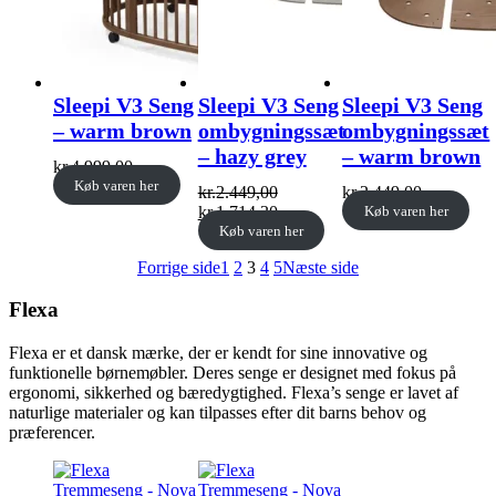
Sleepi V3 Seng
Sleepi V3 Seng
Sleepi V3 Seng
– warm brown
ombygningssæt
ombygningssæt
– hazy grey
– warm brown
kr.
4.999,00
Køb varen her
kr.
2.449,00
kr.
2.449,00
Original
Current
kr.
1.714,30
Køb varen her
price
price
Køb varen her
was:
is:
Forrige side
1
2
3
4
5
Næste side
kr.2.449,00.
kr.1.714,30.
Flexa
Flexa er et dansk mærke, der er kendt for sine innovative og
funktionelle børnemøbler. Deres senge er designet med fokus på
ergonomi, sikkerhed og bæredygtighed. Flexa’s senge er lavet af
naturlige materialer og kan tilpasses efter dit barns behov og
præferencer.