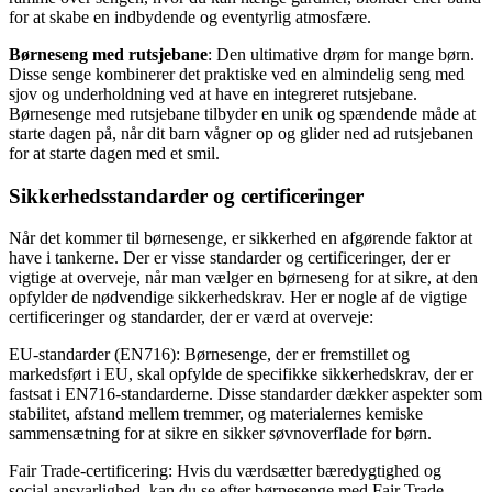
for at skabe en indbydende og eventyrlig atmosfære.
Børneseng med rutsjebane
: Den ultimative drøm for mange børn.
Disse senge kombinerer det praktiske ved en almindelig seng med
sjov og underholdning ved at have en integreret rutsjebane.
Børnesenge med rutsjebane tilbyder en unik og spændende måde at
starte dagen på, når dit barn vågner op og glider ned ad rutsjebanen
for at starte dagen med et smil.
Sikkerhedsstandarder og certificeringer
Når det kommer til børnesenge, er sikkerhed en afgørende faktor at
have i tankerne. Der er visse standarder og certificeringer, der er
vigtige at overveje, når man vælger en børneseng for at sikre, at den
opfylder de nødvendige sikkerhedskrav. Her er nogle af de vigtige
certificeringer og standarder, der er værd at overveje:
EU-standarder (EN716): Børnesenge, der er fremstillet og
markedsført i EU, skal opfylde de specifikke sikkerhedskrav, der er
fastsat i EN716-standarderne. Disse standarder dækker aspekter som
stabilitet, afstand mellem tremmer, og materialernes kemiske
sammensætning for at sikre en sikker søvnoverflade for børn.
Fair Trade-certificering: Hvis du værdsætter bæredygtighed og
social ansvarlighed, kan du se efter børnesenge med Fair Trade-