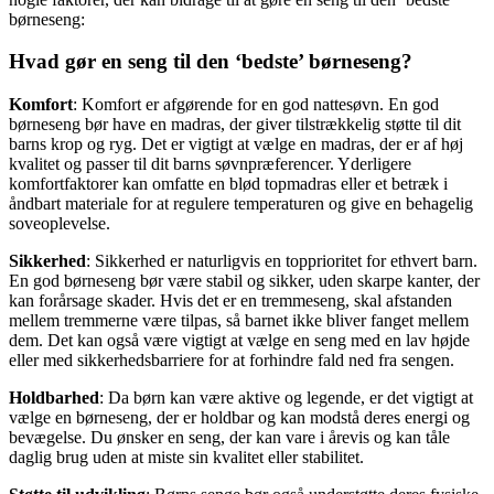
børneseng:
Hvad gør en seng til den ‘bedste’ børneseng?
Komfort
: Komfort er afgørende for en god nattesøvn. En god
børneseng bør have en madras, der giver tilstrækkelig støtte til dit
barns krop og ryg. Det er vigtigt at vælge en madras, der er af høj
kvalitet og passer til dit barns søvnpræferencer. Yderligere
komfortfaktorer kan omfatte en blød topmadras eller et betræk i
åndbart materiale for at regulere temperaturen og give en behagelig
soveoplevelse.
Sikkerhed
: Sikkerhed er naturligvis en topprioritet for ethvert barn.
En god børneseng bør være stabil og sikker, uden skarpe kanter, der
kan forårsage skader. Hvis det er en tremmeseng, skal afstanden
mellem tremmerne være tilpas, så barnet ikke bliver fanget mellem
dem. Det kan også være vigtigt at vælge en seng med en lav højde
eller med sikkerhedsbarriere for at forhindre fald ned fra sengen.
Holdbarhed
: Da børn kan være aktive og legende, er det vigtigt at
vælge en børneseng, der er holdbar og kan modstå deres energi og
bevægelse. Du ønsker en seng, der kan vare i årevis og kan tåle
daglig brug uden at miste sin kvalitet eller stabilitet.