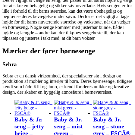
Det er vigtigt at vælge en seng, der passer til dit barns højde og vægt
for at sikre en behagelig og sikker søvnoverflade. Hvis sengen er for
lille i forhold til dit barns størrelse, kan det være ubehageligt og
begrænse deres bevægelse under søvn. Derfor er det vigtigt at tage
højde for dit barns nuværende størrelse og vækstrate, når du vælger
en børneseng. Nogle senge kommer med justerbar bunde, både i
højde og længde – andre kan der tilkøbes sengeheste til, der kan
tilpasses og justeres i takt med, at dit barn vokser.
Mærker der fører børnesenge
Sebra
Sebra er en dansk virksomhed, der specialiserer sig i design og
produktion af møbler og interiør til børn. Deres børnesenge, tidligere
kendt som både Kili og Juno, er kendt for deres unikke og kreative
design, der skaber en hyggelig atmosfære i børneværelset.
Baby & Jr.
Baby & Jr.
Baby & Jr.
seng – jetty
seng – mist
seng – stone
beige –
green –
grey – FSCÂ®