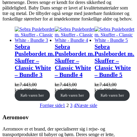
børnesenge. Deres senge er kendt for deres sikkerhed og
pålidelighed. Baby Dans senge er lavet af kvalitetsmaterialer som
træ og metal. De tilbyder også senge med justerbare funktioner og
forskellige størrelser for at imødekomme forskellige aldre og behov.
Sebra
Sebra
Sebra
Puslebordet m.
Puslebordet m.
Puslebordet m.
Skuffer –
Skuffer –
Skuffer –
Classic White
Classic White
Classic White
– Bundle 3
– Bundle 4
– Bundle 5
kr.
7.443,00
kr.
7.443,00
kr.
7.443,00
Original
Current
Original
Current
Original
Current
kr.
6.499,00
kr.
6.499,00
kr.
6.499,00
price
price
price
price
price
price
Køb varen her
Køb varen her
Køb varen her
was:
is:
was:
is:
was:
is:
Forrige side
1
2
3
4
Næste side
kr.7.443,00.
kr.6.499,00.
kr.7.443,00.
kr.6.499,00.
kr.7.443,00.
kr.6.499,0
Aeromoov
Aeromoov er et brand, der specialiserer sig i rejse- og
transportprodukter til babyer og børn. Deres senge er lette,