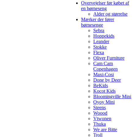
Overvejelser før købet af
en børneseng
Alder og størrelse
Mærker der fører
børnesenge
Sebra
Hoppekids
Leander
Stokke
Flexa
Oliver Furniture
Cam Cam
Copenhagen
Maxi-Cosi
Done by Deer
BeKids
Kocot Kids
Bloomingville Mini
Oyoy Mini
Steens
Woood
Vtwonen
Thuka
We are Bitte
Troll