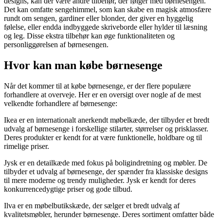
designs, kan der være andre tilbehør, der følger med børnesengen.
Det kan omfatte sengehimmel, som kan skabe en magisk atmosfære
rundt om sengen, gardiner eller blonder, der giver en hyggelig
følelse, eller endda indbyggede skriveborde eller hylder til læsning
og leg. Disse ekstra tilbehør kan øge funktionaliteten og
personliggørelsen af børnesengen.
Hvor kan man købe børnesenge
Når det kommer til at købe børnesenge, er der flere populære
forhandlere at overveje. Her er en oversigt over nogle af de mest
velkendte forhandlere af børnesenge:
Ikea er en internationalt anerkendt møbelkæde, der tilbyder et bredt
udvalg af børnesenge i forskellige stilarter, størrelser og prisklasser.
Deres produkter er kendt for at være funktionelle, holdbare og til
rimelige priser.
Jysk er en detailkæde med fokus på boligindretning og møbler. De
tilbyder et udvalg af børnesenge, der spænder fra klassiske designs
til mere moderne og trendy muligheder. Jysk er kendt for deres
konkurrencedygtige priser og gode tilbud.
Ilva er en møbelbutikskæde, der sælger et bredt udvalg af
kvalitetsmøbler, herunder børnesenge. Deres sortiment omfatter både