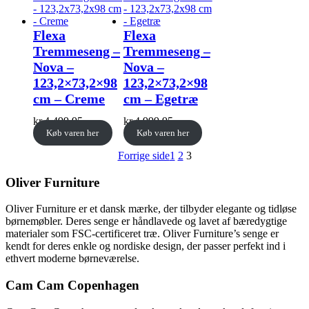
Flexa
Flexa
Tremmeseng –
Tremmeseng –
Nova –
Nova –
123,2×73,2×98
123,2×73,2×98
cm – Creme
cm – Egetræ
kr.
4.499,95
kr.
4.999,95
Køb varen her
Køb varen her
Forrige side
1
2
3
Oliver Furniture
Oliver Furniture er et dansk mærke, der tilbyder elegante og tidløse
børnemøbler. Deres senge er håndlavede og lavet af bæredygtige
materialer som FSC-certificeret træ. Oliver Furniture’s senge er
kendt for deres enkle og nordiske design, der passer perfekt ind i
ethvert moderne børneværelse.
Cam Cam Copenhagen