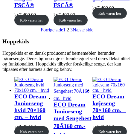
FSCÂ®
FSCÂ®
kr.
7.499,00
Køb varen her
kr.
7.499,00
kr.
7.499,00
Køb varen her
Køb varen her
Forrige side
1
2
3
Næste side
Hoppekids
Hoppekids er en dansk producent af børnemøbler, herunder
børnesenge. Deres børnesenge er kendetegnet ved deres fleksibilitet
og funktionalitet. Hoppekids tilbyder forskellige senge, der kan
tilpasses efter barnets alder og behov.
ECO Dream
ECO Dream
Juniorseng
køjeseng
ECO Dream
hvid 70×160
70×160 cm. –
Juniorseng
cm. – hvid
hvid
med Sengehest
70Ã160 cm.-
kr.
1.483,00
kr.
2.799,20
Køb varen her
Køb varen her