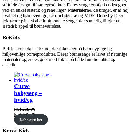
stilfulde design til børneprodukter. Deres senge er ofte kendetegnet
ved en enkel æstetik og rene linjer. Materialerne, de bruger, er af høj
kvalitet og børnevenlige, såsom bøgetræ og MDF. Done by Deer
fokuserer på at skabe funktionelle senge, der samtidig tilføjer en
æstetisk appel til børneværelset.
BeKids
BeKids er et dansk brand, der fokuserer på bæredygtige og
miljøvenlige børneprodukter. Deres børnesenge er lavet af naturlige
materialer og er designet med fokus på både funktionalitet og
æstetik.
Curve
babyseng –
hvid/eg
kr.
4.299,00
Original
Current
kr.
3.439,20
price
price
Køb varen her
was:
is:
Kocot Kids
kr.4.299,00.
kr.3.439,20.