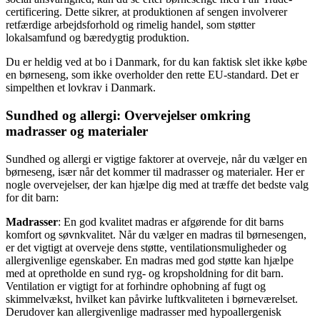
certificering. Dette sikrer, at produktionen af sengen involverer
retfærdige arbejdsforhold og rimelig handel, som støtter
lokalsamfund og bæredygtig produktion.
Du er heldig ved at bo i Danmark, for du kan faktisk slet ikke købe
en børneseng, som ikke overholder den rette EU-standard. Det er
simpelthen et lovkrav i Danmark.
Sundhed og allergi: Overvejelser omkring
madrasser og materialer
Sundhed og allergi er vigtige faktorer at overveje, når du vælger en
børneseng, især når det kommer til madrasser og materialer. Her er
nogle overvejelser, der kan hjælpe dig med at træffe det bedste valg
for dit barn:
Madrasser
: En god kvalitet madras er afgørende for dit barns
komfort og søvnkvalitet. Når du vælger en madras til børnesengen,
er det vigtigt at overveje dens støtte, ventilationsmuligheder og
allergivenlige egenskaber. En madras med god støtte kan hjælpe
med at opretholde en sund ryg- og kropsholdning for dit barn.
Ventilation er vigtigt for at forhindre ophobning af fugt og
skimmelvækst, hvilket kan påvirke luftkvaliteten i børneværelset.
Derudover kan allergivenlige madrasser med hypoallergenisk