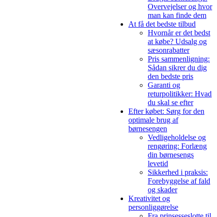
Overvejelser og hvor
man kan finde dem
At få det bedste tilbud
Hvornår er det bedst
at købe? Udsalg og
sæsonrabatter
Pris sammenligning:
Sådan sikrer du dig
den bedste pris
Garanti og
returpolitikker: Hvad
du skal se efter
Efter købet: Sørg for den
optimale brug af
børnesengen
Vedligeholdelse og
rengøring: Forlæng
din børnesengs
levetid
Sikkerhed i praksis:
Forebyggelse af fald
og skader
Kreativitet og
personliggørelse
Fra prinsesseslotte til