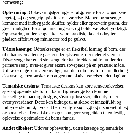
børneseng:
Opbevaring
: Opbevaringsløsninger er afgørende for at organisere
legetøj, tøj og sengetøj på dit barns værelse. Mange børnesenge
kommer med indbyggede skuffer, hylder eller opbevaringsrum, der
giver mulighed for at gemme ting væk og holde værelset ryddeligt.
Opbevaring under sengen kan være praktisk, da det udnytter
pladsen effektivt og minimerer rod på gulvet.
Udtrækssenge
: Udtrækssenge er en fleksibel løsning til børn, der
ofte har overnattende gæster eller søskende, der deler et værelse.
Disse senge har en ekstra seng, der kan trækkes ud fra under den
primære seng, hvilket giver ekstra soveplads på en praktisk måde.
Udtrækssenge kan være nyttige, når der er behov for en midlertidig
ekstraseng, men ønsket om at gemme plads i værelset i det daglige.
Tematiske designs
: Tematiske designs kan gøre sengeoplevelsen
sjov og spændende for dit barn. Børnesenge kan komme i
forskellige temaer og designs, såsom prinsesser, biler, dyr eller
eventyrverdener. Dette kan bidrage til at skabe et fantasifuldt og
indbydende miljø, hvor dit barn vil føle sig trygt og inspireret til leg
og kreativitet. Tematiske designs kan gøre sengetiden til en festlig
oplevelse og stimulere dit barns fantasi.
Andet tilbehør
: Udover opbevaring, udtrækssenge og tematiske