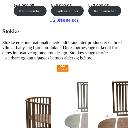
kr.
6.999,95
kr.
8.999,95
kr.
7.999,95
Køb varen her
Køb varen her
Køb varen her
1
2
3
Næste side
Stokke
Stokke er et internationalt anerkendt brand, der producerer en bred
vifte af baby- og børneprodukter. Deres børnesenge er kendt for
deres innovative og moderne design. Stokkes senge er ofte
justerbare og kan tilpasses barnets alder og behov.