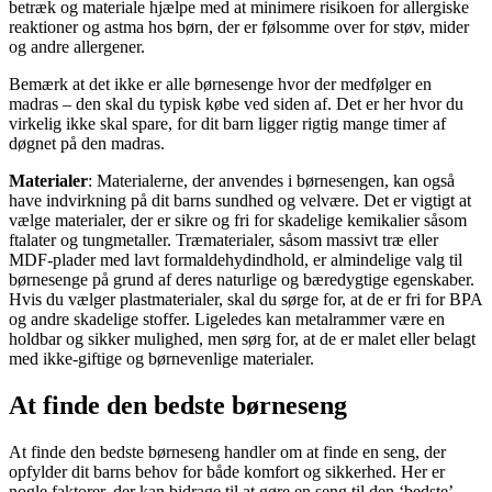
betræk og materiale hjælpe med at minimere risikoen for allergiske
reaktioner og astma hos børn, der er følsomme over for støv, mider
og andre allergener.
Bemærk at det ikke er alle børnesenge hvor der medfølger en
madras – den skal du typisk købe ved siden af. Det er her hvor du
virkelig ikke skal spare, for dit barn ligger rigtig mange timer af
døgnet på den madras.
Materialer
: Materialerne, der anvendes i børnesengen, kan også
have indvirkning på dit barns sundhed og velvære. Det er vigtigt at
vælge materialer, der er sikre og fri for skadelige kemikalier såsom
ftalater og tungmetaller. Træmaterialer, såsom massivt træ eller
MDF-plader med lavt formaldehydindhold, er almindelige valg til
børnesenge på grund af deres naturlige og bæredygtige egenskaber.
Hvis du vælger plastmaterialer, skal du sørge for, at de er fri for BPA
og andre skadelige stoffer. Ligeledes kan metalrammer være en
holdbar og sikker mulighed, men sørg for, at de er malet eller belagt
med ikke-giftige og børnevenlige materialer.
At finde den bedste børneseng
At finde den bedste børneseng handler om at finde en seng, der
opfylder dit barns behov for både komfort og sikkerhed. Her er
nogle faktorer, der kan bidrage til at gøre en seng til den ‘bedste’