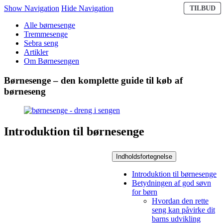
V
V
V
V
V
Show Navigation
Hide Navigation
TILBUD
TILBUD
TILBUD
TILBUD
TILBUD
P
P
P
P
P
T
T
T
T
T
Alle børnesenge
Tremmesenge
Sebra seng
Artikler
Om Børnesengen
Børnesenge – den komplette guide til køb af
børneseng
Introduktion til børnesenge
Indholdsfortegnelse
Introduktion til børnesenge
Betydningen af god søvn
for børn
Hvordan den rette
seng kan påvirke dit
barns udvikling