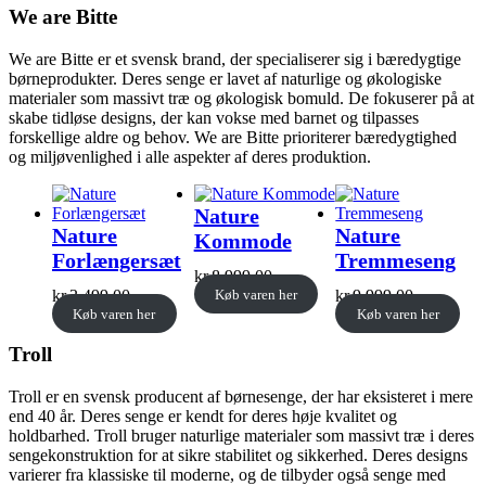
We are Bitte
We are Bitte er et svensk brand, der specialiserer sig i bæredygtige
børneprodukter. Deres senge er lavet af naturlige og økologiske
materialer som massivt træ og økologisk bomuld. De fokuserer på at
skabe tidløse designs, der kan vokse med barnet og tilpasses
forskellige aldre og behov. We are Bitte prioriterer bæredygtighed
og miljøvenlighed i alle aspekter af deres produktion.
Nature
Nature
Nature
Kommode
Forlængersæt
Tremmeseng
kr.
8.999,00
kr.
3.499,00
Køb varen her
kr.
9.999,00
Køb varen her
Køb varen her
Troll
Troll er en svensk producent af børnesenge, der har eksisteret i mere
end 40 år. Deres senge er kendt for deres høje kvalitet og
holdbarhed. Troll bruger naturlige materialer som massivt træ i deres
sengekonstruktion for at sikre stabilitet og sikkerhed. Deres designs
varierer fra klassiske til moderne, og de tilbyder også senge med