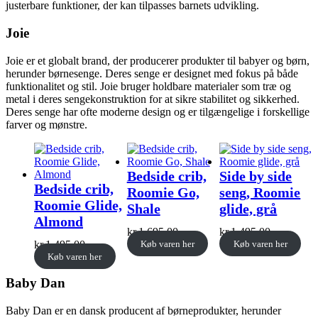
justerbare funktioner, der kan tilpasses barnets udvikling.
Joie
Joie er et globalt brand, der producerer produkter til babyer og børn,
herunder børnesenge. Deres senge er designet med fokus på både
funktionalitet og stil. Joie bruger holdbare materialer som træ og
metal i deres sengekonstruktion for at sikre stabilitet og sikkerhed.
Deres senge har ofte moderne design og er tilgængelige i forskellige
farver og mønstre.
Bedside crib,
Side by side
Bedside crib,
Roomie Go,
seng, Roomie
Roomie Glide,
Shale
glide, grå
Almond
kr.
1.695,00
kr.
1.495,00
kr.
1.495,00
Køb varen her
Køb varen her
Køb varen her
Baby Dan
Baby Dan er en dansk producent af børneprodukter, herunder