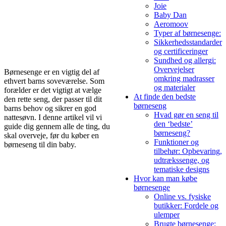
Joie
Baby Dan
Aeromoov
Typer af børnesenge:
Sikkerhedsstandarder
og certificeringer
Sundhed og allergi:
Overvejelser
Børnesenge er en vigtig del af
omkring madrasser
ethvert barns soveværelse. Som
og materialer
forælder er det vigtigt at vælge
At finde den bedste
den rette seng, der passer til dit
børneseng
barns behov og sikrer en god
Hvad gør en seng til
nattesøvn. I denne artikel vil vi
den ‘bedste’
guide dig gennem alle de ting, du
børneseng?
skal overveje, før du køber en
Funktioner og
børneseng til din baby.
tilbehør: Opbevaring,
udtrækssenge, og
tematiske designs
Hvor kan man købe
børnesenge
Online vs. fysiske
butikker: Fordele og
ulemper
Brugte børnesenge: