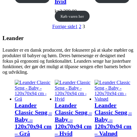
hvid
kr.
2.399,00
Køb varen her
Forrige side
1
2
3
Leander
Leander er en dansk producent, der fokuserer på at skabe møbler og
produkter til babyer og børn. Deres børnesenge er designet med
fokus på ergonomi og funktionalitet. Leanders senge har justerbare
funktioner, der gør det muligt at tilpasse sengen efter barnets behov
og udvikling.
Leander
Leander
Leander
Classic Seng –
Classic Seng –
Classic Seng –
Baby –
Baby –
Baby –
120x70x94 cm
120x70x94 cm
120x70x94 cm
– Grå
– Hvid
– Valnød