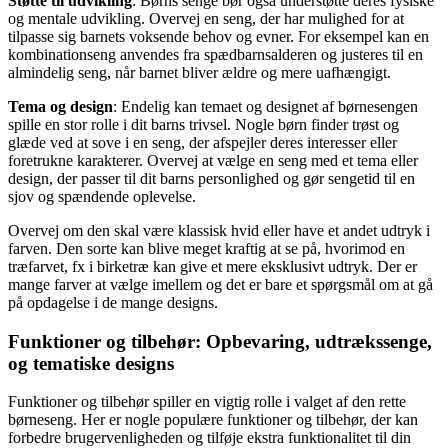
Støtte til udvikling
: Børns senge bør også understøtte deres fysiske
og mentale udvikling. Overvej en seng, der har mulighed for at
tilpasse sig barnets voksende behov og evner. For eksempel kan en
kombinationseng anvendes fra spædbarnsalderen og justeres til en
almindelig seng, når barnet bliver ældre og mere uafhængigt.
Tema og design
: Endelig kan temaet og designet af børnesengen
spille en stor rolle i dit barns trivsel. Nogle børn finder trøst og
glæde ved at sove i en seng, der afspejler deres interesser eller
foretrukne karakterer. Overvej at vælge en seng med et tema eller
design, der passer til dit barns personlighed og gør sengetid til en
sjov og spændende oplevelse.
Overvej om den skal være klassisk hvid eller have et andet udtryk i
farven. Den sorte kan blive meget kraftig at se på, hvorimod en
træfarvet, fx i birketræ kan give et mere eksklusivt udtryk. Der er
mange farver at vælge imellem og det er bare et spørgsmål om at gå
på opdagelse i de mange designs.
Funktioner og tilbehør: Opbevaring, udtrækssenge,
og tematiske designs
Funktioner og tilbehør spiller en vigtig rolle i valget af den rette
børneseng. Her er nogle populære funktioner og tilbehør, der kan
forbedre brugervenligheden og tilføje ekstra funktionalitet til din