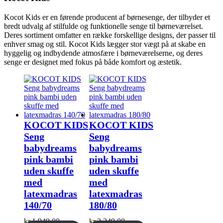
Kocot Kids er en førende producent af børnesenge, der tilbyder et
bredt udvalg af stilfulde og funktionelle senge til børneværelset.
Deres sortiment omfatter en række forskellige designs, der passer til
enhver smag og stil. Kocot Kids lægger stor vægt på at skabe en
hyggelig og indbydende atmosfære i børneværelserne, og deres
senge er designet med fokus på både komfort og æstetik.
KOCOT KIDS
KOCOT KIDS
Seng
Seng
babydreams
babydreams
pink bambi
pink bambi
uden skuffe
uden skuffe
med
med
latexmadras
latexmadras
140/70
180/80
kr.
1.949,00
kr.
2.349,00