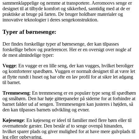
sammenklappelige og nemme at transportere. Aeromoovs senge er
designet til at tilbyde komfort og sikkerhed, samtidig med at de er
praktiske at bruge på farten. De bruger holdbare materialer og
innovative teknologier i deres sengekonstruktion.
Typer af børnesenge:
Der findes forskellige typer af børnesenge, der kan tilpasses
forskellige behov og præferencer. Her er en oversigt over nogle af
de mest almindelige typer:
Vugge
: En vugge er en lille seng, der kan vugges, hvilket beroliger
og komforterer spædbørn. Vuggen er normalt designet til at være let
at flytte rundt i huset og har ofte en lav profil for at sikre let adgang
til barnet.
Tremmeseng
: En tremmeseng er en populær type seng til spædbørn
og småbørn. Den har høje gitterpaneler på siderne for at forhindre at
barnet falder ud af sengen. Tremmesengen kan justeres i højden, så
den kan tilpasses barnets udvikling og evner.
Køjesenge
: En køjeseng er ideel til familier med flere børn eller til
overnattende gæster. Den består af to senge ovenpå hinanden,
hvilket sparer plads og giver mulighed for at have mere gulvplads til
leg eller opbevaring.