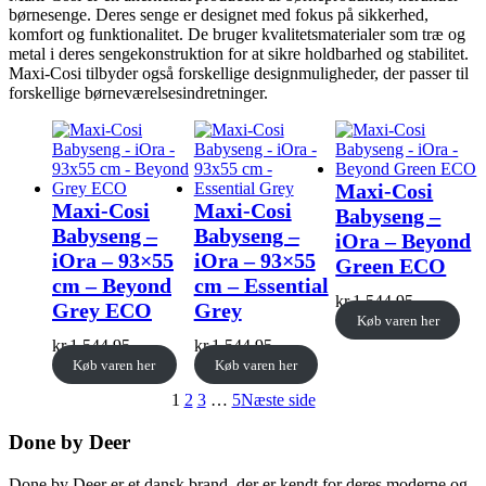
børnesenge. Deres senge er designet med fokus på sikkerhed,
komfort og funktionalitet. De bruger kvalitetsmaterialer som træ og
metal i deres sengekonstruktion for at sikre holdbarhed og stabilitet.
Maxi-Cosi tilbyder også forskellige designmuligheder, der passer til
forskellige børneværelsesindretninger.
Maxi-Cosi
Maxi-Cosi
Maxi-Cosi
Babyseng –
Babyseng –
Babyseng –
iOra – Beyond
iOra – 93×55
iOra – 93×55
Green ECO
cm – Beyond
cm – Essential
kr.
1.544,95
Grey ECO
Grey
Køb varen her
kr.
1.544,95
kr.
1.544,95
Køb varen her
Køb varen her
1
2
3
…
5
Næste side
Done by Deer
Done by Deer er et dansk brand, der er kendt for deres moderne og