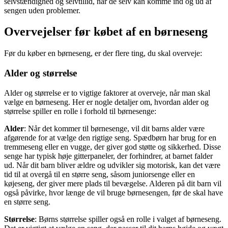
selvstændighed og selvtillid, når de selv kan komme ind og ud af
sengen uden problemer.
Overvejelser før købet af en børneseng
Før du køber en børneseng, er der flere ting, du skal overveje:
Alder og størrelse
Alder og størrelse er to vigtige faktorer at overveje, når man skal
vælge en børneseng. Her er nogle detaljer om, hvordan alder og
størrelse spiller en rolle i forhold til børnesenge:
Alder
: Når det kommer til børnesenge, vil dit barns alder være
afgørende for at vælge den rigtige seng. Spædbørn har brug for en
tremmeseng eller en vugge, der giver god støtte og sikkerhed. Disse
senge har typisk høje gitterpaneler, der forhindrer, at barnet falder
ud. Når dit barn bliver ældre og udvikler sig motorisk, kan det være
tid til at overgå til en større seng, såsom juniorsenge eller en
køjeseng, der giver mere plads til bevægelse. Alderen på dit barn vil
også påvirke, hvor længe de vil bruge børnesengen, før de skal have
en større seng.
Størrelse
: Børns størrelse spiller også en rolle i valget af børneseng.