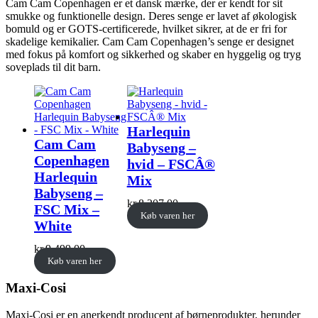
Cam Cam Copenhagen er et dansk mærke, der er kendt for sit
smukke og funktionelle design. Deres senge er lavet af økologisk
bomuld og er GOTS-certificerede, hvilket sikrer, at de er fri for
skadelige kemikalier. Cam Cam Copenhagen’s senge er designet
med fokus på komfort og sikkerhed og skaber en hyggelig og tryg
soveplads til dit barn.
Harlequin
Cam Cam
Babyseng –
Copenhagen
hvid – FSCÂ®
Harlequin
Mix
Babyseng –
kr.
8.207,00
FSC Mix –
Køb varen her
White
kr.
9.499,00
Køb varen her
Maxi-Cosi
Maxi-Cosi er en anerkendt producent af børneprodukter, herunder