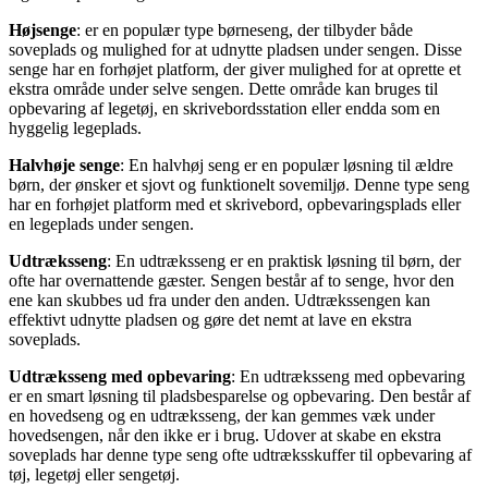
Højsenge
: er en populær type børneseng, der tilbyder både
soveplads og mulighed for at udnytte pladsen under sengen. Disse
senge har en forhøjet platform, der giver mulighed for at oprette et
ekstra område under selve sengen. Dette område kan bruges til
opbevaring af legetøj, en skrivebordsstation eller endda som en
hyggelig legeplads.
Halvhøje senge
: En halvhøj seng er en populær løsning til ældre
børn, der ønsker et sjovt og funktionelt sovemiljø. Denne type seng
har en forhøjet platform med et skrivebord, opbevaringsplads eller
en legeplads under sengen.
Udtræksseng
: En udtræksseng er en praktisk løsning til børn, der
ofte har overnattende gæster. Sengen består af to senge, hvor den
ene kan skubbes ud fra under den anden. Udtrækssengen kan
effektivt udnytte pladsen og gøre det nemt at lave en ekstra
soveplads.
Udtræksseng med opbevaring
: En udtræksseng med opbevaring
er en smart løsning til pladsbesparelse og opbevaring. Den består af
en hovedseng og en udtræksseng, der kan gemmes væk under
hovedsengen, når den ikke er i brug. Udover at skabe en ekstra
soveplads har denne type seng ofte udtræksskuffer til opbevaring af
tøj, legetøj eller sengetøj.