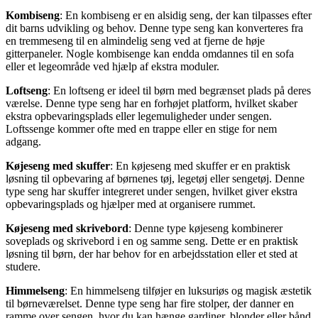
Kombiseng
: En kombiseng er en alsidig seng, der kan tilpasses efter
dit barns udvikling og behov. Denne type seng kan konverteres fra
en tremmeseng til en almindelig seng ved at fjerne de høje
gitterpaneler. Nogle kombisenge kan endda omdannes til en sofa
eller et legeområde ved hjælp af ekstra moduler.
Loftseng
: En loftseng er ideel til børn med begrænset plads på deres
værelse. Denne type seng har en forhøjet platform, hvilket skaber
ekstra opbevaringsplads eller legemuligheder under sengen.
Loftssenge kommer ofte med en trappe eller en stige for nem
adgang.
Køjeseng med skuffer
: En køjeseng med skuffer er en praktisk
løsning til opbevaring af børnenes tøj, legetøj eller sengetøj. Denne
type seng har skuffer integreret under sengen, hvilket giver ekstra
opbevaringsplads og hjælper med at organisere rummet.
Køjeseng med skrivebord
: Denne type køjeseng kombinerer
soveplads og skrivebord i en og samme seng. Dette er en praktisk
løsning til børn, der har behov for en arbejdsstation eller et sted at
studere.
Himmelseng
: En himmelseng tilføjer en luksuriøs og magisk æstetik
til børneværelset. Denne type seng har fire stolper, der danner en
ramme over sengen, hvor du kan hænge gardiner, blonder eller bånd