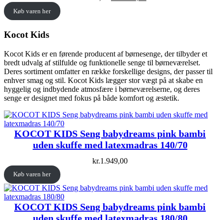
price
price
Køb varen her
was:
is:
kr.4.299,00.
kr.3.439,20.
Kocot Kids
Kocot Kids er en førende producent af børnesenge, der tilbyder et
bredt udvalg af stilfulde og funktionelle senge til børneværelset.
Deres sortiment omfatter en række forskellige designs, der passer til
enhver smag og stil. Kocot Kids lægger stor vægt på at skabe en
hyggelig og indbydende atmosfære i børneværelserne, og deres
senge er designet med fokus på både komfort og æstetik.
KOCOT KIDS Seng babydreams pink bambi
uden skuffe med latexmadras 140/70
kr.
1.949,00
Køb varen her
KOCOT KIDS Seng babydreams pink bambi
uden skuffe med latexmadras 180/80