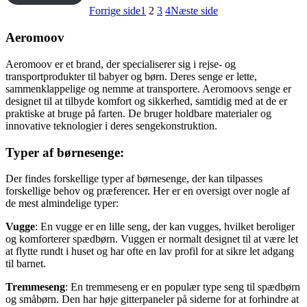
kr.7.443,00.
kr.6.499,00.
Forrige side
1
2
3
4
Næste side
Aeromoov
Aeromoov er et brand, der specialiserer sig i rejse- og
transportprodukter til babyer og børn. Deres senge er lette,
sammenklappelige og nemme at transportere. Aeromoovs senge er
designet til at tilbyde komfort og sikkerhed, samtidig med at de er
praktiske at bruge på farten. De bruger holdbare materialer og
innovative teknologier i deres sengekonstruktion.
Typer af børnesenge:
Der findes forskellige typer af børnesenge, der kan tilpasses
forskellige behov og præferencer. Her er en oversigt over nogle af
de mest almindelige typer:
Vugge
: En vugge er en lille seng, der kan vugges, hvilket beroliger
og komforterer spædbørn. Vuggen er normalt designet til at være let
at flytte rundt i huset og har ofte en lav profil for at sikre let adgang
til barnet.
Tremmeseng
: En tremmeseng er en populær type seng til spædbørn
og småbørn. Den har høje gitterpaneler på siderne for at forhindre at