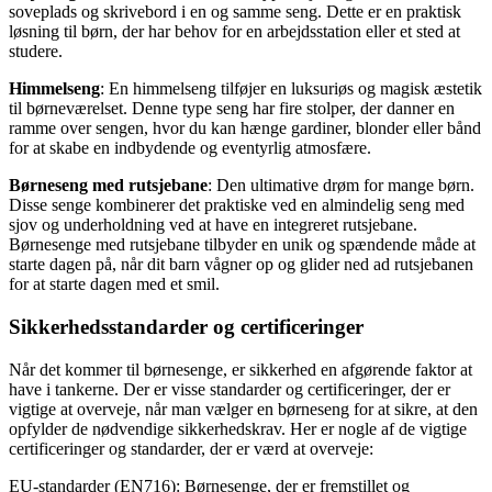
soveplads og skrivebord i en og samme seng. Dette er en praktisk
løsning til børn, der har behov for en arbejdsstation eller et sted at
studere.
Himmelseng
: En himmelseng tilføjer en luksuriøs og magisk æstetik
til børneværelset. Denne type seng har fire stolper, der danner en
ramme over sengen, hvor du kan hænge gardiner, blonder eller bånd
for at skabe en indbydende og eventyrlig atmosfære.
Børneseng med rutsjebane
: Den ultimative drøm for mange børn.
Disse senge kombinerer det praktiske ved en almindelig seng med
sjov og underholdning ved at have en integreret rutsjebane.
Børnesenge med rutsjebane tilbyder en unik og spændende måde at
starte dagen på, når dit barn vågner op og glider ned ad rutsjebanen
for at starte dagen med et smil.
Sikkerhedsstandarder og certificeringer
Når det kommer til børnesenge, er sikkerhed en afgørende faktor at
have i tankerne. Der er visse standarder og certificeringer, der er
vigtige at overveje, når man vælger en børneseng for at sikre, at den
opfylder de nødvendige sikkerhedskrav. Her er nogle af de vigtige
certificeringer og standarder, der er værd at overveje:
EU-standarder (EN716): Børnesenge, der er fremstillet og