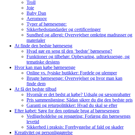
Troll
Joie
Baby Dan
Aeromoov
Typer af børnesenge:
Sikkerhedsstandarder og certificeringer
Sundhed og allergi: Overvejelser omkring madrasser og
materialer
At finde den bedste børneseng
Hvad gør en seng til den ‘bedste’ børneseng?
Funktioner og tilbehør: Opbevaring, udtrækssenge, og
tematiske designs
Hvor kan man købe børnesenge
Online vs. fysiske butikker: Fordele og ulemper
Brugte børnesenge: Overvejelser og hvor man kan
finde dem
At få det bedste tilbud
Hvornår er det bedst at købe? Udsalg og sæsonrabatter
Pris sammenligning: Sådan sikrer du dig den bedste pris
Garanti og returpolitikker: Hvad du skal se efter
Efter købet: Sørg for den optimale brug af børnesengen
Vedligeholdelse og rengøring: Forlæng din børnesengs
levetid
Sikkerhed i praksis: Forebyggelse af fald og skader
Kreativitet og personliggørelse