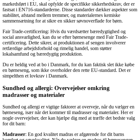
markedsført i EU, skal opfylde de specifikke sikkerhedskrav, der er
fastsat i EN716-standarderne. Disse standarder dækker aspekter som
stabilitet, afstand mellem tremmer, og materialernes kemiske
sammensætning for at sikre en sikker søvnoverflade for børn.
Fair Trade-certificering: Hvis du værdsætter bæredygtighed og
social ansvarlighed, kan du se efter børnesenge med Fair Trade-
certificering. Dette sikrer, at produktionen af sengen involverer
retfærdige arbejdsforhold og rimelig handel, som støtter
lokalsamfund og bæredygtig produktion.
Du er heldig ved at bo i Danmark, for du kan faktisk slet ikke købe
en børneseng, som ikke overholder den rette EU-standard. Det er
simpelthen et lovkrav i Danmark.
Sundhed og allergi: Overvejelser omkring
madrasser og materialer
Sundhed og allergi er vigtige faktorer at overveje, når du vælger en
børneseng, især når det kommer til madrasser og materialer. Her er
nogle overvejelser, der kan hjælpe dig med at træffe det bedste valg
for dit barn:
Madrasser
: En god kvalitet madras er afgørende for dit barns
komfort og søvnkvalitet. Når du vælger en madras til børnesengen,