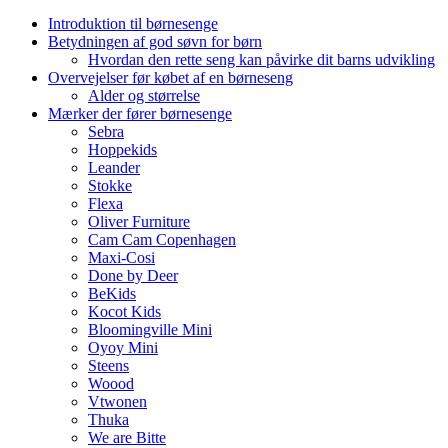
Introduktion til børnesenge
Betydningen af god søvn for børn
Hvordan den rette seng kan påvirke dit barns udvikling
Overvejelser før købet af en børneseng
Alder og størrelse
Mærker der fører børnesenge
Sebra
Hoppekids
Leander
Stokke
Flexa
Oliver Furniture
Cam Cam Copenhagen
Maxi-Cosi
Done by Deer
BeKids
Kocot Kids
Bloomingville Mini
Oyoy Mini
Steens
Woood
Vtwonen
Thuka
We are Bitte