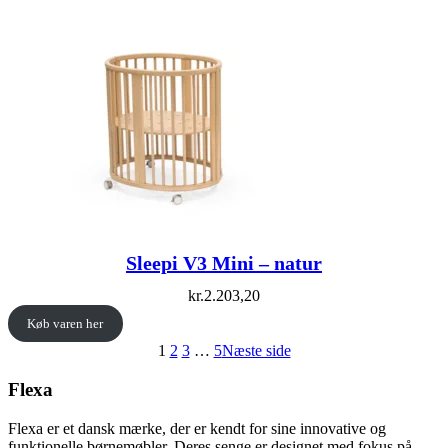
Sleepi V3 Mini – natur
kr.
2.203,20
Køb varen her
1
2
3
…
5
Næste side
Flexa
Flexa er et dansk mærke, der er kendt for sine innovative og
funktionelle børnemøbler. Deres senge er designet med fokus på