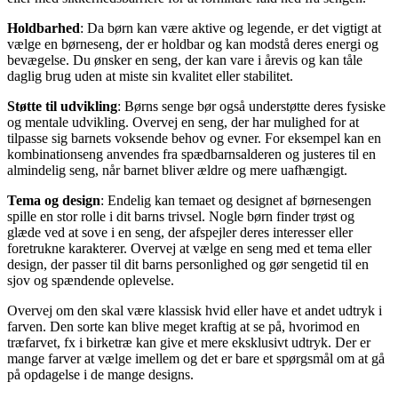
Holdbarhed
: Da børn kan være aktive og legende, er det vigtigt at
vælge en børneseng, der er holdbar og kan modstå deres energi og
bevægelse. Du ønsker en seng, der kan vare i årevis og kan tåle
daglig brug uden at miste sin kvalitet eller stabilitet.
Støtte til udvikling
: Børns senge bør også understøtte deres fysiske
og mentale udvikling. Overvej en seng, der har mulighed for at
tilpasse sig barnets voksende behov og evner. For eksempel kan en
kombinationseng anvendes fra spædbarnsalderen og justeres til en
almindelig seng, når barnet bliver ældre og mere uafhængigt.
Tema og design
: Endelig kan temaet og designet af børnesengen
spille en stor rolle i dit barns trivsel. Nogle børn finder trøst og
glæde ved at sove i en seng, der afspejler deres interesser eller
foretrukne karakterer. Overvej at vælge en seng med et tema eller
design, der passer til dit barns personlighed og gør sengetid til en
sjov og spændende oplevelse.
Overvej om den skal være klassisk hvid eller have et andet udtryk i
farven. Den sorte kan blive meget kraftig at se på, hvorimod en
træfarvet, fx i birketræ kan give et mere eksklusivt udtryk. Der er
mange farver at vælge imellem og det er bare et spørgsmål om at gå
på opdagelse i de mange designs.