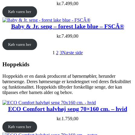
kr.
7.499,00
Køb varen her
Baby & Jr. seng – forest lake blue – FSCÂ®
kr.
7.499,00
Køb varen her
1
2
3
Næste side
Hoppekids
Hoppekids er en dansk producent af børnemøbler, herunder
børnesenge. Deres børnesenge er kendetegnet ved deres fleksibilitet
og funktionalitet. Hoppekids tilbyder forskellige senge, der kan
tilpasses efter barnets alder og behov.
ECO Comfort halvhøj seng 70×160 cm. – hvid
kr.
1.759,00
Køb varen her