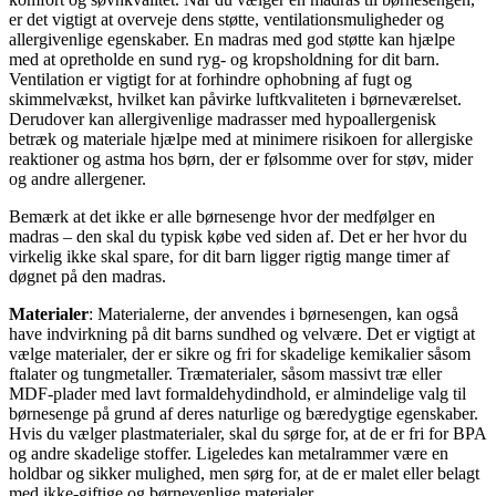
er det vigtigt at overveje dens støtte, ventilationsmuligheder og
allergivenlige egenskaber. En madras med god støtte kan hjælpe
med at opretholde en sund ryg- og kropsholdning for dit barn.
Ventilation er vigtigt for at forhindre ophobning af fugt og
skimmelvækst, hvilket kan påvirke luftkvaliteten i børneværelset.
Derudover kan allergivenlige madrasser med hypoallergenisk
betræk og materiale hjælpe med at minimere risikoen for allergiske
reaktioner og astma hos børn, der er følsomme over for støv, mider
og andre allergener.
Bemærk at det ikke er alle børnesenge hvor der medfølger en
madras – den skal du typisk købe ved siden af. Det er her hvor du
virkelig ikke skal spare, for dit barn ligger rigtig mange timer af
døgnet på den madras.
Materialer
: Materialerne, der anvendes i børnesengen, kan også
have indvirkning på dit barns sundhed og velvære. Det er vigtigt at
vælge materialer, der er sikre og fri for skadelige kemikalier såsom
ftalater og tungmetaller. Træmaterialer, såsom massivt træ eller
MDF-plader med lavt formaldehydindhold, er almindelige valg til
børnesenge på grund af deres naturlige og bæredygtige egenskaber.
Hvis du vælger plastmaterialer, skal du sørge for, at de er fri for BPA
og andre skadelige stoffer. Ligeledes kan metalrammer være en
holdbar og sikker mulighed, men sørg for, at de er malet eller belagt
med ikke-giftige og børnevenlige materialer.