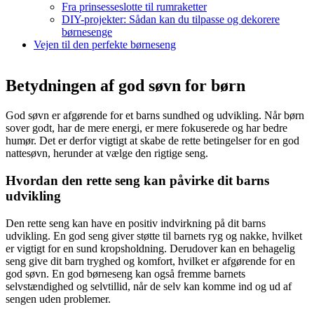
Fra prinsesseslotte til rumraketter
DIY-projekter: Sådan kan du tilpasse og dekorere
børnesenge
Vejen til den perfekte børneseng
Betydningen af god søvn for børn
God søvn er afgørende for et barns sundhed og udvikling. Når børn
sover godt, har de mere energi, er mere fokuserede og har bedre
humør. Det er derfor vigtigt at skabe de rette betingelser for en god
nattesøvn, herunder at vælge den rigtige seng.
Hvordan den rette seng kan påvirke dit barns
udvikling
Den rette seng kan have en positiv indvirkning på dit barns
udvikling. En god seng giver støtte til barnets ryg og nakke, hvilket
er vigtigt for en sund kropsholdning. Derudover kan en behagelig
seng give dit barn tryghed og komfort, hvilket er afgørende for en
god søvn. En god børneseng kan også fremme barnets
selvstændighed og selvtillid, når de selv kan komme ind og ud af
sengen uden problemer.