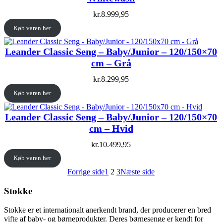
kr.
8.999,95
Køb varen her
Leander Classic Seng – Baby/Junior – 120/150×70
cm – Grå
kr.
8.299,95
Køb varen her
Leander Classic Seng – Baby/Junior – 120/150×70
cm – Hvid
kr.
10.499,95
Køb varen her
Forrige side
1
2
3
Næste side
Stokke
Stokke er et internationalt anerkendt brand, der producerer en bred
vifte af baby- og børneprodukter. Deres børnesenge er kendt for