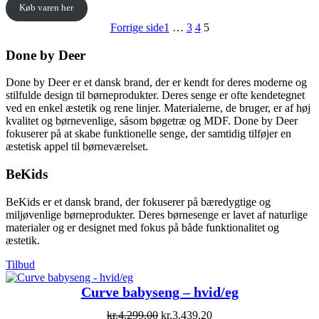
Køb varen her
Forrige side
1
…
3
4
5
Done by Deer
Done by Deer er et dansk brand, der er kendt for deres moderne og
stilfulde design til børneprodukter. Deres senge er ofte kendetegnet
ved en enkel æstetik og rene linjer. Materialerne, de bruger, er af høj
kvalitet og børnevenlige, såsom bøgetræ og MDF. Done by Deer
fokuserer på at skabe funktionelle senge, der samtidig tilføjer en
æstetisk appel til børneværelset.
BeKids
BeKids er et dansk brand, der fokuserer på bæredygtige og
miljøvenlige børneprodukter. Deres børnesenge er lavet af naturlige
materialer og er designet med fokus på både funktionalitet og
æstetik.
Vare
Tilbud
på
tilbud
Curve babyseng – hvid/eg
Original
Current
kr.
4.299,00
kr.
3.439,20