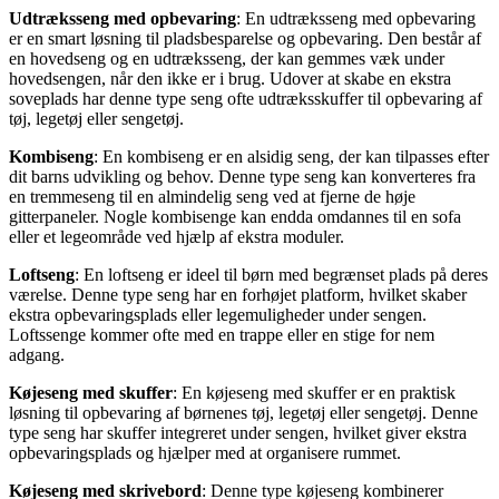
Udtræksseng med opbevaring
: En udtræksseng med opbevaring
er en smart løsning til pladsbesparelse og opbevaring. Den består af
en hovedseng og en udtræksseng, der kan gemmes væk under
hovedsengen, når den ikke er i brug. Udover at skabe en ekstra
soveplads har denne type seng ofte udtræksskuffer til opbevaring af
tøj, legetøj eller sengetøj.
Kombiseng
: En kombiseng er en alsidig seng, der kan tilpasses efter
dit barns udvikling og behov. Denne type seng kan konverteres fra
en tremmeseng til en almindelig seng ved at fjerne de høje
gitterpaneler. Nogle kombisenge kan endda omdannes til en sofa
eller et legeområde ved hjælp af ekstra moduler.
Loftseng
: En loftseng er ideel til børn med begrænset plads på deres
værelse. Denne type seng har en forhøjet platform, hvilket skaber
ekstra opbevaringsplads eller legemuligheder under sengen.
Loftssenge kommer ofte med en trappe eller en stige for nem
adgang.
Køjeseng med skuffer
: En køjeseng med skuffer er en praktisk
løsning til opbevaring af børnenes tøj, legetøj eller sengetøj. Denne
type seng har skuffer integreret under sengen, hvilket giver ekstra
opbevaringsplads og hjælper med at organisere rummet.
Køjeseng med skrivebord
: Denne type køjeseng kombinerer