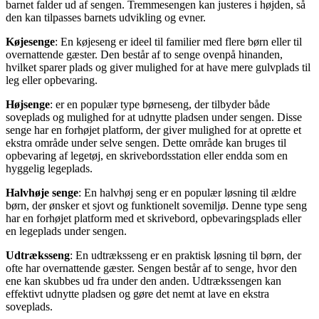
barnet falder ud af sengen. Tremmesengen kan justeres i højden, så
den kan tilpasses barnets udvikling og evner.
Køjesenge
: En køjeseng er ideel til familier med flere børn eller til
overnattende gæster. Den består af to senge ovenpå hinanden,
hvilket sparer plads og giver mulighed for at have mere gulvplads til
leg eller opbevaring.
Højsenge
: er en populær type børneseng, der tilbyder både
soveplads og mulighed for at udnytte pladsen under sengen. Disse
senge har en forhøjet platform, der giver mulighed for at oprette et
ekstra område under selve sengen. Dette område kan bruges til
opbevaring af legetøj, en skrivebordsstation eller endda som en
hyggelig legeplads.
Halvhøje senge
: En halvhøj seng er en populær løsning til ældre
børn, der ønsker et sjovt og funktionelt sovemiljø. Denne type seng
har en forhøjet platform med et skrivebord, opbevaringsplads eller
en legeplads under sengen.
Udtræksseng
: En udtræksseng er en praktisk løsning til børn, der
ofte har overnattende gæster. Sengen består af to senge, hvor den
ene kan skubbes ud fra under den anden. Udtrækssengen kan
effektivt udnytte pladsen og gøre det nemt at lave en ekstra
soveplads.