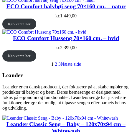
ECO Comfort halvhøj seng 70×160 cm. – natur
kr.
1.449,00
Køb varen her
ECO Comfort Husseng 70×160 cm. – hvid
kr.
2.399,00
Køb varen her
1
2
3
Næste side
Leander
Leander er en dansk producent, der fokuserer på at skabe møbler og
produkter til babyer og børn. Deres børnesenge er designet med
fokus på ergonomi og funktionalitet. Leanders senge har justerbare
funktioner, der gør det muligt at tilpasse sengen efter barnets behov
og udvikling.
Leander Classic Seng – Baby – 120x70x94 cm –
Whitewash