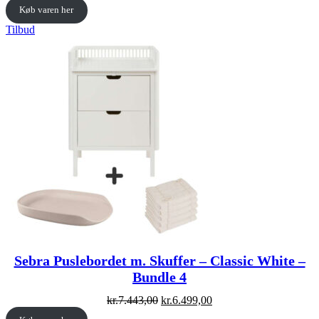
price
price
Køb varen her
was:
is:
kr.7.443,00.
kr.6.499,00.
Vare
Tilbud
på
tilbud
Sebra Puslebordet m. Skuffer – Classic White –
Bundle 4
Original
Current
kr.
7.443,00
kr.
6.499,00
price
price