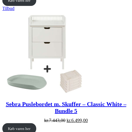
Køb varen her
was:
is:
kr.7.443,00.
kr.6.499,00.
Vare
Tilbud
på
tilbud
Sebra Puslebordet m. Skuffer – Classic White –
Bundle 5
Original
Current
kr.
7.443,00
kr.
6.499,00
price
price
Køb varen her
was:
is: