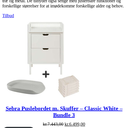
træ og metal. De tilbyder også senge med justerbare funktioner og
forskellige størrelser for at imødekomme forskellige aldre og behov.
Vare
Tilbud
på
tilbud
Sebra Puslebordet m. Skuffer – Classic White –
Bundle 3
Original
Current
kr.
7.443,00
kr.
6.499,00