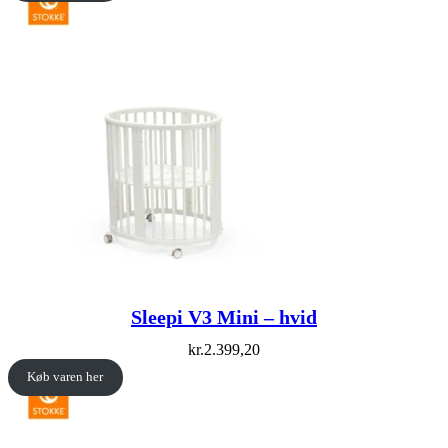
Sleepi V3 Mini – hvid
kr.
2.399,20
Køb varen her