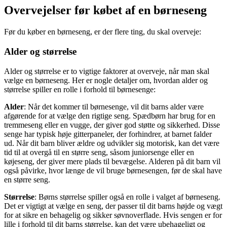
Overvejelser før købet af en børneseng
Før du køber en børneseng, er der flere ting, du skal overveje:
Alder og størrelse
Alder og størrelse er to vigtige faktorer at overveje, når man skal
vælge en børneseng. Her er nogle detaljer om, hvordan alder og
størrelse spiller en rolle i forhold til børnesenge:
Alder
: Når det kommer til børnesenge, vil dit barns alder være
afgørende for at vælge den rigtige seng. Spædbørn har brug for en
tremmeseng eller en vugge, der giver god støtte og sikkerhed. Disse
senge har typisk høje gitterpaneler, der forhindrer, at barnet falder
ud. Når dit barn bliver ældre og udvikler sig motorisk, kan det være
tid til at overgå til en større seng, såsom juniorsenge eller en
køjeseng, der giver mere plads til bevægelse. Alderen på dit barn vil
også påvirke, hvor længe de vil bruge børnesengen, før de skal have
en større seng.
Størrelse
: Børns størrelse spiller også en rolle i valget af børneseng.
Det er vigtigt at vælge en seng, der passer til dit barns højde og vægt
for at sikre en behagelig og sikker søvnoverflade. Hvis sengen er for
lille i forhold til dit barns størrelse, kan det være ubehageligt og