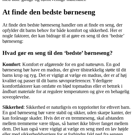
At finde den bedste børneseng
At finde den bedste børneseng handler om at finde en seng, der
opfylder dit barns behov for både komfort og sikkerhed. Her er
nogle faktorer, der kan bidrage til at gøre en seng til den ‘bedste’
børneseng:
Hvad gør en seng til den ‘bedste’ børneseng?
Komfort
: Komfort er afgørende for en god nattesøvn. En god
børneseng bør have en madras, der giver tilstrækkelig støtte til dit
barns krop og ryg. Det er vigtigt at vælge en madras, der er af høj
kvalitet og passer til dit barns søvnpræferencer. Yderligere
komfortfaktorer kan omfatte en blød topmadras eller et betræk i
åndbart materiale for at regulere temperaturen og give en behagelig
soveoplevelse.
Sikkerhed
: Sikkerhed er naturligvis en topprioritet for ethvert barn.
En god børneseng bør være stabil og sikker, uden skarpe kanter, der
kan forårsage skader. Hvis det er en tremmeseng, skal afstanden
mellem tremmerne være tilpas, så barnet ikke bliver fanget mellem
dem. Det kan også være vigtigt at vælge en seng med en lav højde
eller med sikkerhedsbarriere for at forhindre fald ned fra sengen.