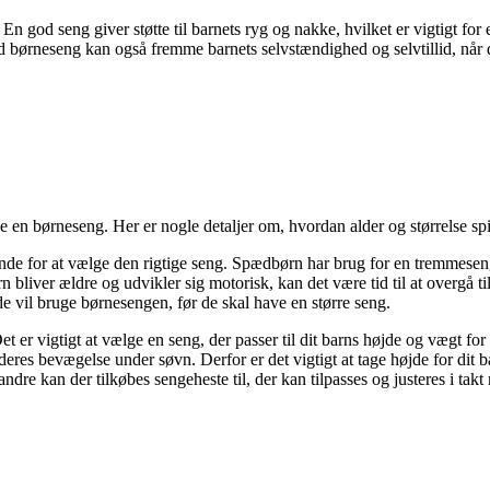
 En god seng giver støtte til barnets ryg og nakke, hvilket er vigtigt f
od børneseng kan også fremme barnets selvstændighed og selvtillid, nå
e en børneseng. Her er nogle detaljer om, hvordan alder og størrelse spil
ende for at vælge den rigtige seng. Spædbørn har brug for en tremmeseng
arn bliver ældre og udvikler sig motorisk, kan det være tid til at overgå 
de vil bruge børnesengen, før de skal have en større seng.
Det er vigtigt at vælge en seng, der passer til dit barns højde og vægt fo
e deres bevægelse under søvn. Derfor er det vigtigt at tage højde for di
 kan der tilkøbes sengeheste til, der kan tilpasses og justeres i takt 