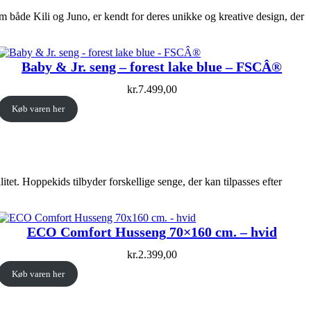
om både Kili og Juno, er kendt for deres unikke og kreative design, der
Baby & Jr. seng – forest lake blue – FSCÂ®
kr.
7.499,00
Køb varen her
et. Hoppekids tilbyder forskellige senge, der kan tilpasses efter
ECO Comfort Husseng 70×160 cm. – hvid
kr.
2.399,00
Køb varen her