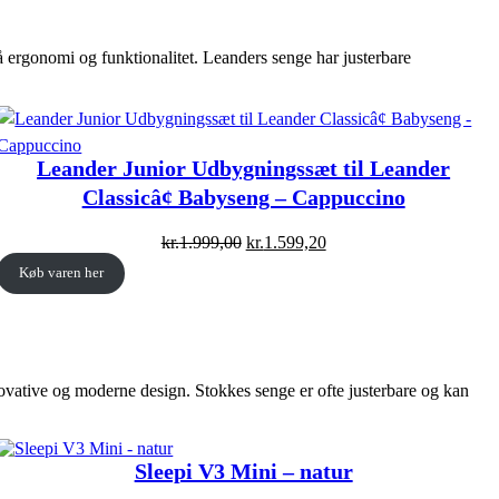
 ergonomi og funktionalitet. Leanders senge har justerbare
Leander Junior Udbygningssæt til Leander
Classicâ¢ Babyseng – Cappuccino
Original
Current
kr.
1.999,00
kr.
1.599,20
price
price
Køb varen her
was:
is:
kr.1.999,00.
kr.1.599,20.
novative og moderne design. Stokkes senge er ofte justerbare og kan
Sleepi V3 Mini – natur