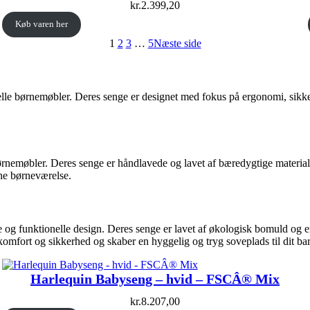
kr.
2.399,20
Køb varen her
1
2
3
…
5
Næste side
elle børnemøbler. Deres senge er designet med fokus på ergonomi, sikke
børnemøbler. Deres senge er håndlavede og lavet af bæredygtige materiale
rne børneværelse.
funktionelle design. Deres senge er lavet af økologisk bomuld og er GO
fort og sikkerhed og skaber en hyggelig og tryg soveplads til dit bar
Harlequin Babyseng – hvid – FSCÂ® Mix
kr.
8.207,00