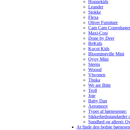
Hoppekids
Leander
Stokke
Flexa
Oliver Furniture
Cam Cam Copenhage
Maxi-Cosi
Done by Deer
BeKids
Kocot Kids
Bloomingville Mini
Oyoy Mini
Steens
Woood
Vtwonen
Thuka
We are Bitte
Troll
Joie
Baby Dan
Aeromoov
Typer af børnesenge:
Sikkerhedsstandarder o
Sundhed og allergi: Ov
At finde den bedste børnese