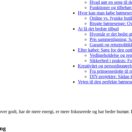
Hvad gør en seng til d
Funktioner og tilbehør
Hvor kan man købe børnese
Online vs. fysiske but
Brugte børnesenge: Ov
At få det bedste tilbud
Hvornår er det bedst a
Pris sammenligning: Så
Garanti og returpolitik
Efter købet: Sørg for den op
Vedligeholdelse og ren
Sikkerhed i praksis: F
Kreativitet og personliggørel
Fra prinsesseslotte til 
DIY-projekter: Sådan 
Vejen til den perfekte børnes
er godt, har de mere energi, er mere fokuserede og har bedre humør. Det
ing