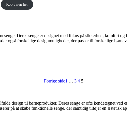
Køb varen her
esenge. Deres senge er designet med fokus på sikkerhed, komfort og fun
yder også forskellige designmuligheder, der passer til forskellige børne
Forrige side
1
…
3
4
5
fulde design til børneprodukter. Deres senge er ofte kendetegnet ved en e
r på at skabe funktionelle senge, der samtidig tilføjer en æstetisk app