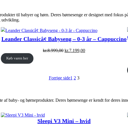
rodukter til babyer og børn. Deres børnesenge er designet med fokus på
g udvikling.
Leander Classicâ¢ Babyseng – 0-3 år – Cappuccino
Original
Current
kr.
8.999,00
kr.
7.199,00
price
price
Køb varen her
was:
is:
kr.8.999,00.
kr.7.199,00.
Forrige side
1
2
3
ifte af baby- og børneprodukter. Deres børnesenge er kendt for deres in
Sleepi V3 Mini – hvid