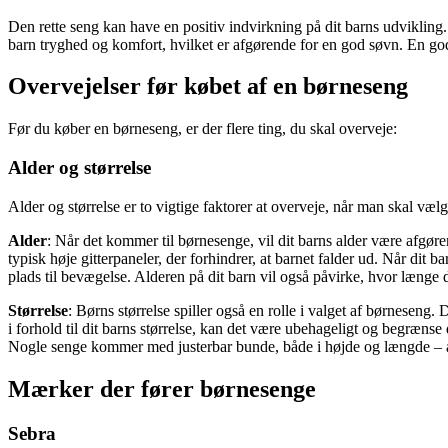
Den rette seng kan have en positiv indvirkning på dit barns udvikling.
barn tryghed og komfort, hvilket er afgørende for en god søvn. En g
Overvejelser før købet af en børneseng
Før du køber en børneseng, er der flere ting, du skal overveje:
Alder og størrelse
Alder og størrelse er to vigtige faktorer at overveje, når man skal vælg
Alder
: Når det kommer til børnesenge, vil dit barns alder være afgør
typisk høje gitterpaneler, der forhindrer, at barnet falder ud. Når dit b
plads til bevægelse. Alderen på dit barn vil også påvirke, hvor længe 
Størrelse
: Børns størrelse spiller også en rolle i valget af børneseng. 
i forhold til dit barns størrelse, kan det være ubehageligt og begræns
Nogle senge kommer med justerbar bunde, både i højde og længde – andre
Mærker der fører børnesenge
Sebra