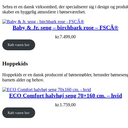
Sebra er en dansk virksomhed, der specialiserer sig i design og produk
skaber en hyggelig atmosfære i børneværelset.
Baby & Jr. seng – birchbark rose – FSCÂ®
kr.
7.499,00
Køb varen her
Hoppekids
Hoppekids er en dansk producent af børnemøbler, herunder børnesenge. 
barnets alder og behov.
ECO Comfort halvhøj seng 70×160 cm. – hvid
kr.
1.759,00
Køb varen her