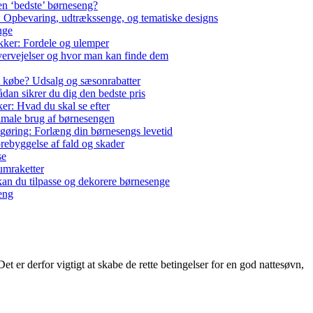
en ‘bedste’ børneseng?
: Opbevaring, udtrækssenge, og tematiske designs
nge
ikker: Fordele og ulemper
ervejelser og hvor man kan finde dem
t købe? Udsalg og sæsonrabatter
dan sikrer du dig den bedste pris
ker: Hvad du skal se efter
timale brug af børnesengen
gøring: Forlæng din børnesengs levetid
orebyggelse af fald og skader
se
rumraketter
kan du tilpasse og dekorere børnesenge
eng
 er derfor vigtigt at skabe de rette betingelser for en god nattesøvn,