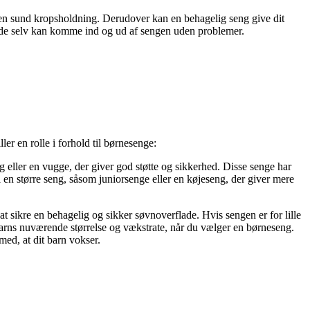
or en sund kropsholdning. Derudover kan en behagelig seng give dit
r de selv kan komme ind og ud af sengen uden problemer.
ler en rolle i forhold til børnesenge:
 eller en vugge, der giver god støtte og sikkerhed. Disse senge har
til en større seng, såsom juniorsenge eller en køjeseng, der giver mere
r at sikre en behagelig og sikker søvnoverflade. Hvis sengen er for lille
t barns nuværende størrelse og vækstrate, når du vælger en børneseng.
med, at dit barn vokser.