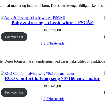
tion af møbler og interiør til børn. Deres børnesenge, tidligere kendt s
Baby & Jr. seng – classic white – FSCÂ®
kr.
7.499,00
Køb varen her
1
2
3
Næste side
Deres børnesenge er kendetegnet ved deres fleksibilitet og funktionalit
ECO Comfort halvhøj seng 70×160 cm. – natur
kr.
1.449,00
Køb varen her
1
2
3
Næste side