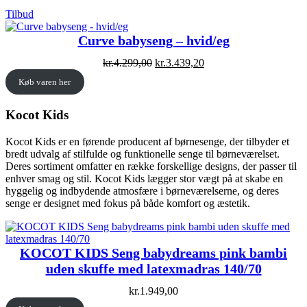
Vare
Tilbud
på
tilbud
Curve babyseng – hvid/eg
Original
Current
kr.
4.299,00
kr.
3.439,20
price
price
Køb varen her
was:
is:
kr.4.299,00.
kr.3.439,20.
Kocot Kids
Kocot Kids er en førende producent af børnesenge, der tilbyder et
bredt udvalg af stilfulde og funktionelle senge til børneværelset.
Deres sortiment omfatter en række forskellige designs, der passer til
enhver smag og stil. Kocot Kids lægger stor vægt på at skabe en
hyggelig og indbydende atmosfære i børneværelserne, og deres
senge er designet med fokus på både komfort og æstetik.
KOCOT KIDS Seng babydreams pink bambi
uden skuffe med latexmadras 140/70
kr.
1.949,00