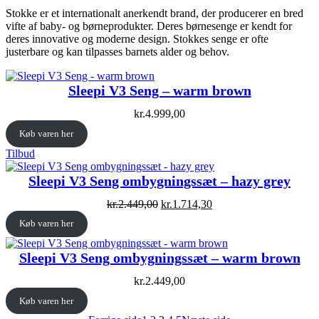
Stokke er et internationalt anerkendt brand, der producerer en bred
vifte af baby- og børneprodukter. Deres børnesenge er kendt for
deres innovative og moderne design. Stokkes senge er ofte
justerbare og kan tilpasses barnets alder og behov.
Sleepi V3 Seng – warm brown
kr.
4.999,00
Køb varen her
Vare
Tilbud
på
tilbud
Sleepi V3 Seng ombygningssæt – hazy grey
Original
Current
kr.
2.449,00
kr.
1.714,30
price
price
Køb varen her
was:
is:
kr.2.449,00.
kr.1.714,30.
Sleepi V3 Seng ombygningssæt – warm brown
kr.
2.449,00
Køb varen her