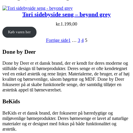
Tori sidebyside seng – beyond grey
kr.
1.199,00
Køb varen her
Forrige side
1
…
3
4
5
Done by Deer
Done by Deer er et dansk brand, der er kendt for deres moderne og
stilfulde design til børneprodukter. Deres senge er ofte kendetegnet
ved en enkel æstetik og rene linjer. Materialerne, de bruger, er af høj
kvalitet og børnevenlige, såsom bøgetræ og MDF. Done by Deer
fokuserer på at skabe funktionelle senge, der samtidig tilføjer en
æstetisk appel til børneværelset.
BeKids
BeKids er et dansk brand, der fokuserer på bæredygtige og
miljøvenlige børneprodukter. Deres børnesenge er lavet af naturlige
materialer og er designet med fokus på både funktionalitet og
æstetik.