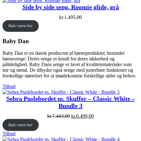
Side by side seng, Roomie glide, grå
kr.
1.495,00
Køb varen her
Baby Dan
Baby Dan er en dansk producent af børneprodukter, herunder
børnesenge. Deres senge er kendt for deres sikkerhed og
pålidelighed. Baby Dans senge er lavet af kvalitetsmaterialer som
træ og metal. De tilbyder også senge med justerbare funktioner og
forskellige størrelser for at imødekomme forskellige aldre og behov.
Vare
Tilbud
på
tilbud
Sebra Puslebordet m. Skuffer – Classic White –
Bundle 3
Original
Current
kr.
7.443,00
kr.
6.499,00
price
price
Køb varen her
was:
is:
kr.7.443,00.
kr.6.499,00.
Vare
Tilbud
på