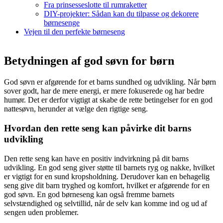
Fra prinsesseslotte til rumraketter
DIY-projekter: Sådan kan du tilpasse og dekorere
børnesenge
Vejen til den perfekte børneseng
Betydningen af god søvn for børn
God søvn er afgørende for et barns sundhed og udvikling. Når børn
sover godt, har de mere energi, er mere fokuserede og har bedre
humør. Det er derfor vigtigt at skabe de rette betingelser for en god
nattesøvn, herunder at vælge den rigtige seng.
Hvordan den rette seng kan påvirke dit barns
udvikling
Den rette seng kan have en positiv indvirkning på dit barns
udvikling. En god seng giver støtte til barnets ryg og nakke, hvilket
er vigtigt for en sund kropsholdning. Derudover kan en behagelig
seng give dit barn tryghed og komfort, hvilket er afgørende for en
god søvn. En god børneseng kan også fremme barnets
selvstændighed og selvtillid, når de selv kan komme ind og ud af
sengen uden problemer.