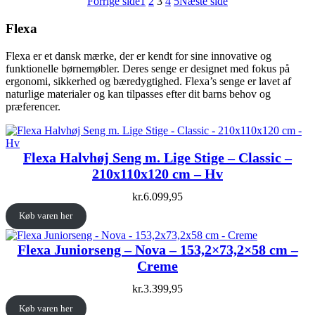
Forrige side
1
2
3
4
5
Næste side
Flexa
Flexa er et dansk mærke, der er kendt for sine innovative og
funktionelle børnemøbler. Deres senge er designet med fokus på
ergonomi, sikkerhed og bæredygtighed. Flexa’s senge er lavet af
naturlige materialer og kan tilpasses efter dit barns behov og
præferencer.
Flexa Halvhøj Seng m. Lige Stige – Classic –
210x110x120 cm – Hv
kr.
6.099,95
Køb varen her
Flexa Juniorseng – Nova – 153,2×73,2×58 cm –
Creme
kr.
3.399,95
Køb varen her