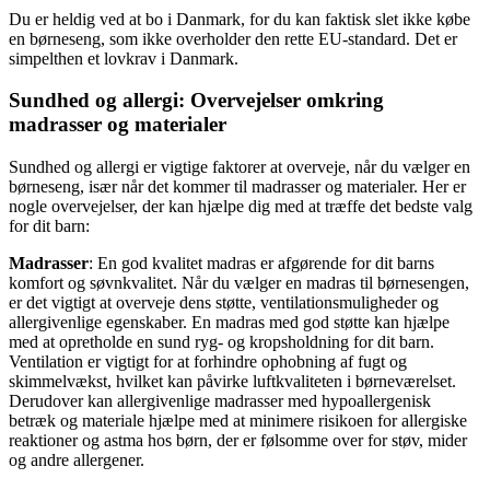
Du er heldig ved at bo i Danmark, for du kan faktisk slet ikke købe
en børneseng, som ikke overholder den rette EU-standard. Det er
simpelthen et lovkrav i Danmark.
Sundhed og allergi: Overvejelser omkring
madrasser og materialer
Sundhed og allergi er vigtige faktorer at overveje, når du vælger en
børneseng, især når det kommer til madrasser og materialer. Her er
nogle overvejelser, der kan hjælpe dig med at træffe det bedste valg
for dit barn:
Madrasser
: En god kvalitet madras er afgørende for dit barns
komfort og søvnkvalitet. Når du vælger en madras til børnesengen,
er det vigtigt at overveje dens støtte, ventilationsmuligheder og
allergivenlige egenskaber. En madras med god støtte kan hjælpe
med at opretholde en sund ryg- og kropsholdning for dit barn.
Ventilation er vigtigt for at forhindre ophobning af fugt og
skimmelvækst, hvilket kan påvirke luftkvaliteten i børneværelset.
Derudover kan allergivenlige madrasser med hypoallergenisk
betræk og materiale hjælpe med at minimere risikoen for allergiske
reaktioner og astma hos børn, der er følsomme over for støv, mider
og andre allergener.