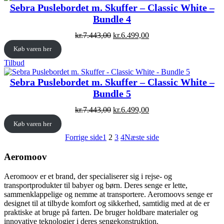
tilbud
Sebra Puslebordet m. Skuffer – Classic White –
Bundle 4
Original
Current
kr.
7.443,00
kr.
6.499,00
price
price
Køb varen her
was:
is:
kr.7.443,00.
kr.6.499,00.
Vare
Tilbud
på
tilbud
Sebra Puslebordet m. Skuffer – Classic White –
Bundle 5
Original
Current
kr.
7.443,00
kr.
6.499,00
price
price
Køb varen her
was:
is:
kr.7.443,00.
kr.6.499,00.
Forrige side
1
2
3
4
Næste side
Aeromoov
Aeromoov er et brand, der specialiserer sig i rejse- og
transportprodukter til babyer og børn. Deres senge er lette,
sammenklappelige og nemme at transportere. Aeromoovs senge er
designet til at tilbyde komfort og sikkerhed, samtidig med at de er
praktiske at bruge på farten. De bruger holdbare materialer og
innovative teknologier i deres sengekonstruktion.