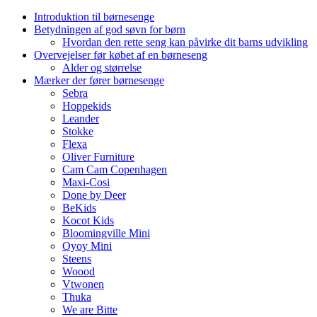
Introduktion til børnesenge
Betydningen af god søvn for børn
Hvordan den rette seng kan påvirke dit barns udvikling
Overvejelser før købet af en børneseng
Alder og størrelse
Mærker der fører børnesenge
Sebra
Hoppekids
Leander
Stokke
Flexa
Oliver Furniture
Cam Cam Copenhagen
Maxi-Cosi
Done by Deer
BeKids
Kocot Kids
Bloomingville Mini
Oyoy Mini
Steens
Woood
Vtwonen
Thuka
We are Bitte