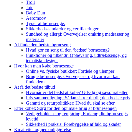
Troll
Joie
Baby Dan
Aeromoov
Typer af børnesenge:
Sikkerhedsstandarder og certificeringer
Sundhed og allergi: Overvejelser omkring madrasser og
materialer
At finde den bedste børneseng
Hvad gør en seng til den ‘bedste’ børneseng?
Funktioner og tilbehør: Opbevaring, udtrækssenge, og
tematiske designs
Hvor kan man købe børnesenge
Online vs. fysiske butikker: Fordele og ulemper
Brugte børnesenge: Overvejelser og hvor man kan
finde dem
At få det bedste tilbud
Hvornår er det bedst at købe? Udsalg og sæsonrabatter
Pris sammenligning: Sådan sikrer du dig den bedste pris
Garanti og returpolitikker: Hvad du skal se efter
Efter købet: Sørg for den optimale brug af børnesengen
Vedligeholdelse og rengøring: Forlæng din børnesengs
levetid
Sikkerhed i praksis: Forebyggelse af fald og skader
Kreativitet og personliggørelse