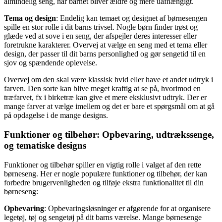
almindelig seng, når barnet bliver ældre og mere uafhængigt.
Tema og design
: Endelig kan temaet og designet af børnesengen
spille en stor rolle i dit barns trivsel. Nogle børn finder trøst og
glæde ved at sove i en seng, der afspejler deres interesser eller
foretrukne karakterer. Overvej at vælge en seng med et tema eller
design, der passer til dit barns personlighed og gør sengetid til en
sjov og spændende oplevelse.
Overvej om den skal være klassisk hvid eller have et andet udtryk i
farven. Den sorte kan blive meget kraftig at se på, hvorimod en
træfarvet, fx i birketræ kan give et mere eksklusivt udtryk. Der er
mange farver at vælge imellem og det er bare et spørgsmål om at gå
på opdagelse i de mange designs.
Funktioner og tilbehør: Opbevaring, udtrækssenge,
og tematiske designs
Funktioner og tilbehør spiller en vigtig rolle i valget af den rette
børneseng. Her er nogle populære funktioner og tilbehør, der kan
forbedre brugervenligheden og tilføje ekstra funktionalitet til din
børneseng:
Opbevaring
: Opbevaringsløsninger er afgørende for at organisere
legetøj, tøj og sengetøj på dit barns værelse. Mange børnesenge