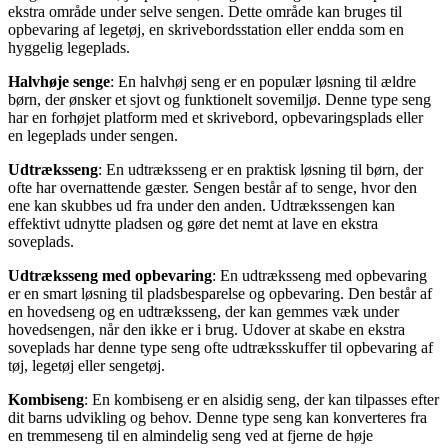
ekstra område under selve sengen. Dette område kan bruges til
opbevaring af legetøj, en skrivebordsstation eller endda som en
hyggelig legeplads.
Halvhøje senge
: En halvhøj seng er en populær løsning til ældre
børn, der ønsker et sjovt og funktionelt sovemiljø. Denne type seng
har en forhøjet platform med et skrivebord, opbevaringsplads eller
en legeplads under sengen.
Udtræksseng
: En udtræksseng er en praktisk løsning til børn, der
ofte har overnattende gæster. Sengen består af to senge, hvor den
ene kan skubbes ud fra under den anden. Udtrækssengen kan
effektivt udnytte pladsen og gøre det nemt at lave en ekstra
soveplads.
Udtræksseng med opbevaring
: En udtræksseng med opbevaring
er en smart løsning til pladsbesparelse og opbevaring. Den består af
en hovedseng og en udtræksseng, der kan gemmes væk under
hovedsengen, når den ikke er i brug. Udover at skabe en ekstra
soveplads har denne type seng ofte udtræksskuffer til opbevaring af
tøj, legetøj eller sengetøj.
Kombiseng
: En kombiseng er en alsidig seng, der kan tilpasses efter
dit barns udvikling og behov. Denne type seng kan konverteres fra
en tremmeseng til en almindelig seng ved at fjerne de høje