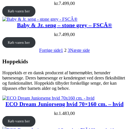
kr.
7.499,00
Køb varen her
Baby & Jr. seng – stone grey – FSCÂ®
kr.
7.499,00
Køb varen her
Forrige side
1
2
3
Næste side
Hoppekids
Hoppekids er en dansk producent af børnemøbler, herunder
børnesenge. Deres børnesenge er kendetegnet ved deres fleksibilitet
og funktionalitet. Hoppekids tilbyder forskellige senge, der kan
tilpasses efter barnets alder og behov.
ECO Dream Juniorseng hvid 70×160 cm. – hvid
kr.
1.483,00
Køb varen her