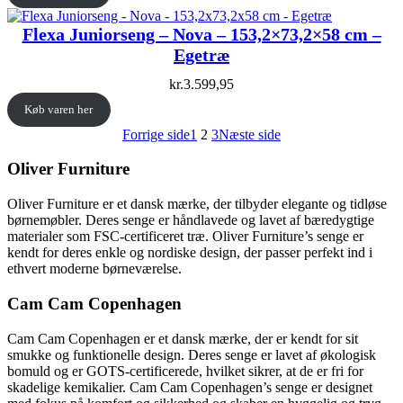
Flexa Juniorseng – Nova – 153,2×73,2×58 cm –
Egetræ
kr.
3.599,95
Køb varen her
Forrige side
1
2
3
Næste side
Oliver Furniture
Oliver Furniture er et dansk mærke, der tilbyder elegante og tidløse
børnemøbler. Deres senge er håndlavede og lavet af bæredygtige
materialer som FSC-certificeret træ. Oliver Furniture’s senge er
kendt for deres enkle og nordiske design, der passer perfekt ind i
ethvert moderne børneværelse.
Cam Cam Copenhagen
Cam Cam Copenhagen er et dansk mærke, der er kendt for sit
smukke og funktionelle design. Deres senge er lavet af økologisk
bomuld og er GOTS-certificerede, hvilket sikrer, at de er fri for
skadelige kemikalier. Cam Cam Copenhagen’s senge er designet