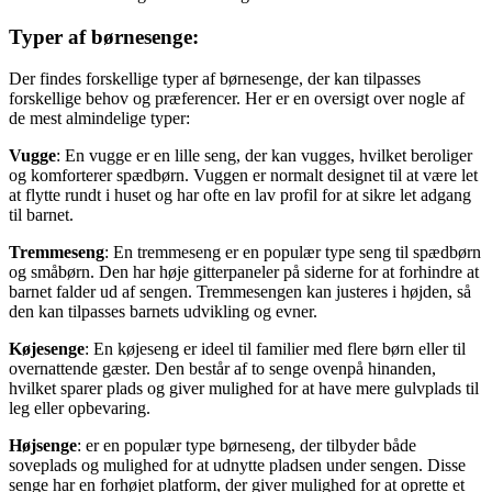
Typer af børnesenge:
Der findes forskellige typer af børnesenge, der kan tilpasses
forskellige behov og præferencer. Her er en oversigt over nogle af
de mest almindelige typer:
Vugge
: En vugge er en lille seng, der kan vugges, hvilket beroliger
og komforterer spædbørn. Vuggen er normalt designet til at være let
at flytte rundt i huset og har ofte en lav profil for at sikre let adgang
til barnet.
Tremmeseng
: En tremmeseng er en populær type seng til spædbørn
og småbørn. Den har høje gitterpaneler på siderne for at forhindre at
barnet falder ud af sengen. Tremmesengen kan justeres i højden, så
den kan tilpasses barnets udvikling og evner.
Køjesenge
: En køjeseng er ideel til familier med flere børn eller til
overnattende gæster. Den består af to senge ovenpå hinanden,
hvilket sparer plads og giver mulighed for at have mere gulvplads til
leg eller opbevaring.
Højsenge
: er en populær type børneseng, der tilbyder både
soveplads og mulighed for at udnytte pladsen under sengen. Disse
senge har en forhøjet platform, der giver mulighed for at oprette et