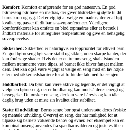
Komfort
: Komfort er afgørende for en god nattesøvn. En god
børneseng bør have en madras, der giver tilstrækkelig støtte til dit
barns krop og ryg. Det er vigtigt at vælge en madras, der er af høj
kvalitet og passer til dit barns søvnpræferencer. Yderligere
komfortfaktorer kan omfatte en blød topmadras eller et betræk i
åndbart materiale for at regulere temperaturen og give en behagelig
soveoplevelse.
Sikkerhed
: Sikkerhed er naturligvis en topprioritet for ethvert barn.
En god børneseng bør være stabil og sikker, uden skarpe kanter, der
kan forårsage skader. Hvis det er en tremmeseng, skal afstanden
mellem tremmerne være tilpas, så barnet ikke bliver fanget mellem
dem. Det kan også være vigtigt at vælge en seng med en lav højde
eller med sikkerhedsbarriere for at forhindre fald ned fra sengen.
Holdbarhed
: Da børn kan være aktive og legende, er det vigtigt at
vælge en børneseng, der er holdbar og kan modstå deres energi og
bevægelse. Du ønsker en seng, der kan vare i årevis og kan tåle
daglig brug uden at miste sin kvalitet eller stabilitet.
Støtte til udvikling
: Børns senge bør også understøtte deres fysiske
og mentale udvikling. Overvej en seng, der har mulighed for at
tilpasse sig barnets voksende behov og evner. For eksempel kan en
kombinationseng anvendes fra spædbarnsalderen og justeres til en