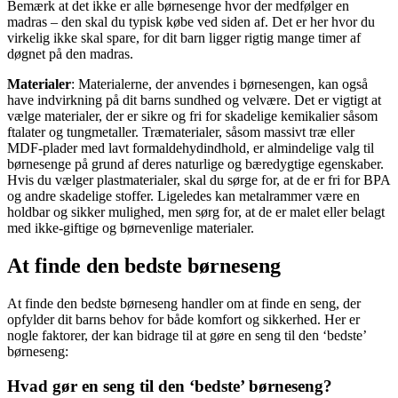
Bemærk at det ikke er alle børnesenge hvor der medfølger en
madras – den skal du typisk købe ved siden af. Det er her hvor du
virkelig ikke skal spare, for dit barn ligger rigtig mange timer af
døgnet på den madras.
Materialer
: Materialerne, der anvendes i børnesengen, kan også
have indvirkning på dit barns sundhed og velvære. Det er vigtigt at
vælge materialer, der er sikre og fri for skadelige kemikalier såsom
ftalater og tungmetaller. Træmaterialer, såsom massivt træ eller
MDF-plader med lavt formaldehydindhold, er almindelige valg til
børnesenge på grund af deres naturlige og bæredygtige egenskaber.
Hvis du vælger plastmaterialer, skal du sørge for, at de er fri for BPA
og andre skadelige stoffer. Ligeledes kan metalrammer være en
holdbar og sikker mulighed, men sørg for, at de er malet eller belagt
med ikke-giftige og børnevenlige materialer.
At finde den bedste børneseng
At finde den bedste børneseng handler om at finde en seng, der
opfylder dit barns behov for både komfort og sikkerhed. Her er
nogle faktorer, der kan bidrage til at gøre en seng til den ‘bedste’
børneseng:
Hvad gør en seng til den ‘bedste’ børneseng?