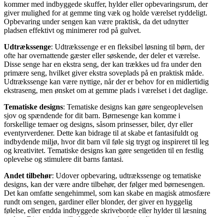
kommer med indbyggede skuffer, hylder eller opbevaringsrum, der
giver mulighed for at gemme ting væk og holde værelset ryddeligt.
Opbevaring under sengen kan være praktisk, da det udnytter
pladsen effektivt og minimerer rod på gulvet.
Udtrækssenge
: Udtrækssenge er en fleksibel løsning til børn, der
ofte har overnattende gæster eller søskende, der deler et værelse.
Disse senge har en ekstra seng, der kan trækkes ud fra under den
primære seng, hvilket giver ekstra soveplads på en praktisk måde.
Udtrækssenge kan være nyttige, når der er behov for en midlertidig
ekstraseng, men ønsket om at gemme plads i værelset i det daglige.
Tematiske designs
: Tematiske designs kan gøre sengeoplevelsen
sjov og spændende for dit barn. Børnesenge kan komme i
forskellige temaer og designs, såsom prinsesser, biler, dyr eller
eventyrverdener. Dette kan bidrage til at skabe et fantasifuldt og
indbydende miljø, hvor dit barn vil føle sig trygt og inspireret til leg
og kreativitet. Tematiske designs kan gøre sengetiden til en festlig
oplevelse og stimulere dit barns fantasi.
Andet tilbehør
: Udover opbevaring, udtrækssenge og tematiske
designs, kan der være andre tilbehør, der følger med børnesengen.
Det kan omfatte sengehimmel, som kan skabe en magisk atmosfære
rundt om sengen, gardiner eller blonder, der giver en hyggelig
følelse, eller endda indbyggede skriveborde eller hylder til læsning