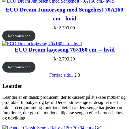
ECO Dream Juniorseng med Sengehest 70Ã160
cm.- hvid
kr.
2.399,00
Køb varen her
ECO Dream køjeseng 70×160 cm. – hvid
kr.
2.799,20
Køb varen her
Forrige side
1
2
3
Leander
Leander er en dansk producent, der fokuserer på at skabe møbler og
produkter til babyer og børn. Deres børnesenge er designet med
fokus på ergonomi og funktionalitet. Leanders senge har justerbare
funktioner, der gør det muligt at tilpasse sengen efter barnets behov
og udvikling.