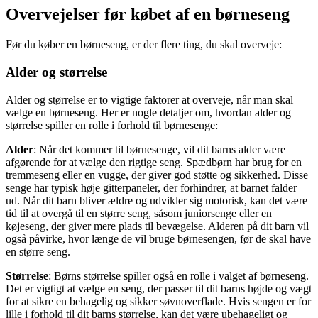
Overvejelser før købet af en børneseng
Før du køber en børneseng, er der flere ting, du skal overveje:
Alder og størrelse
Alder og størrelse er to vigtige faktorer at overveje, når man skal
vælge en børneseng. Her er nogle detaljer om, hvordan alder og
størrelse spiller en rolle i forhold til børnesenge:
Alder
: Når det kommer til børnesenge, vil dit barns alder være
afgørende for at vælge den rigtige seng. Spædbørn har brug for en
tremmeseng eller en vugge, der giver god støtte og sikkerhed. Disse
senge har typisk høje gitterpaneler, der forhindrer, at barnet falder
ud. Når dit barn bliver ældre og udvikler sig motorisk, kan det være
tid til at overgå til en større seng, såsom juniorsenge eller en
køjeseng, der giver mere plads til bevægelse. Alderen på dit barn vil
også påvirke, hvor længe de vil bruge børnesengen, før de skal have
en større seng.
Størrelse
: Børns størrelse spiller også en rolle i valget af børneseng.
Det er vigtigt at vælge en seng, der passer til dit barns højde og vægt
for at sikre en behagelig og sikker søvnoverflade. Hvis sengen er for
lille i forhold til dit barns størrelse, kan det være ubehageligt og