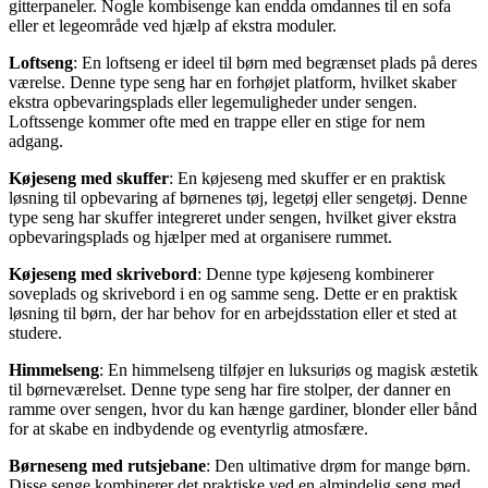
gitterpaneler. Nogle kombisenge kan endda omdannes til en sofa
eller et legeområde ved hjælp af ekstra moduler.
Loftseng
: En loftseng er ideel til børn med begrænset plads på deres
værelse. Denne type seng har en forhøjet platform, hvilket skaber
ekstra opbevaringsplads eller legemuligheder under sengen.
Loftssenge kommer ofte med en trappe eller en stige for nem
adgang.
Køjeseng med skuffer
: En køjeseng med skuffer er en praktisk
løsning til opbevaring af børnenes tøj, legetøj eller sengetøj. Denne
type seng har skuffer integreret under sengen, hvilket giver ekstra
opbevaringsplads og hjælper med at organisere rummet.
Køjeseng med skrivebord
: Denne type køjeseng kombinerer
soveplads og skrivebord i en og samme seng. Dette er en praktisk
løsning til børn, der har behov for en arbejdsstation eller et sted at
studere.
Himmelseng
: En himmelseng tilføjer en luksuriøs og magisk æstetik
til børneværelset. Denne type seng har fire stolper, der danner en
ramme over sengen, hvor du kan hænge gardiner, blonder eller bånd
for at skabe en indbydende og eventyrlig atmosfære.
Børneseng med rutsjebane
: Den ultimative drøm for mange børn.
Disse senge kombinerer det praktiske ved en almindelig seng med