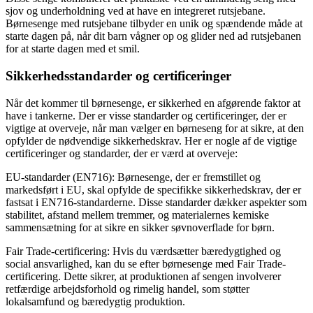
sjov og underholdning ved at have en integreret rutsjebane.
Børnesenge med rutsjebane tilbyder en unik og spændende måde at
starte dagen på, når dit barn vågner op og glider ned ad rutsjebanen
for at starte dagen med et smil.
Sikkerhedsstandarder og certificeringer
Når det kommer til børnesenge, er sikkerhed en afgørende faktor at
have i tankerne. Der er visse standarder og certificeringer, der er
vigtige at overveje, når man vælger en børneseng for at sikre, at den
opfylder de nødvendige sikkerhedskrav. Her er nogle af de vigtige
certificeringer og standarder, der er værd at overveje:
EU-standarder (EN716): Børnesenge, der er fremstillet og
markedsført i EU, skal opfylde de specifikke sikkerhedskrav, der er
fastsat i EN716-standarderne. Disse standarder dækker aspekter som
stabilitet, afstand mellem tremmer, og materialernes kemiske
sammensætning for at sikre en sikker søvnoverflade for børn.
Fair Trade-certificering: Hvis du værdsætter bæredygtighed og
social ansvarlighed, kan du se efter børnesenge med Fair Trade-
certificering. Dette sikrer, at produktionen af sengen involverer
retfærdige arbejdsforhold og rimelig handel, som støtter
lokalsamfund og bæredygtig produktion.