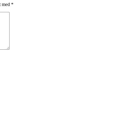
et med
*