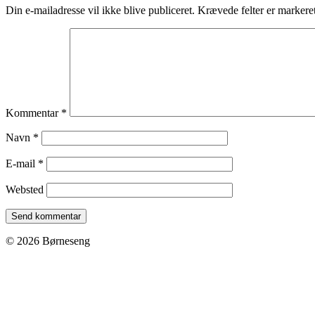
Din e-mailadresse vil ikke blive publiceret.
Krævede felter er marker
Kommentar
*
Navn
*
E-mail
*
Websted
© 2026 Børneseng