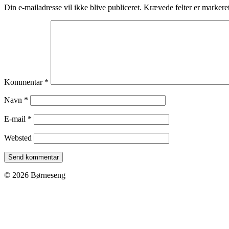
Din e-mailadresse vil ikke blive publiceret.
Krævede felter er marker
Kommentar
*
Navn
*
E-mail
*
Websted
© 2026 Børneseng