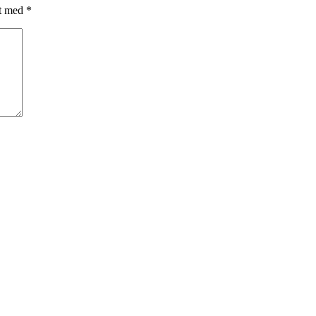
et med
*