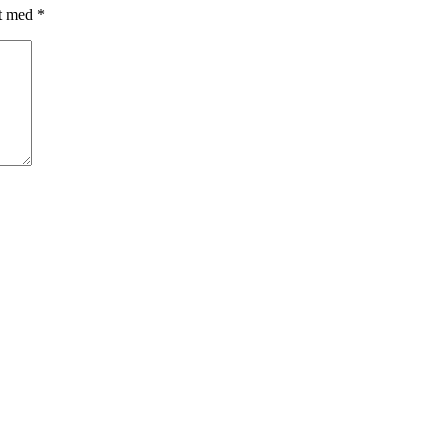
et med
*