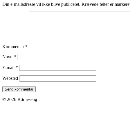
Din e-mailadresse vil ikke blive publiceret.
Krævede felter er marker
Kommentar
*
Navn
*
E-mail
*
Websted
© 2026 Børneseng