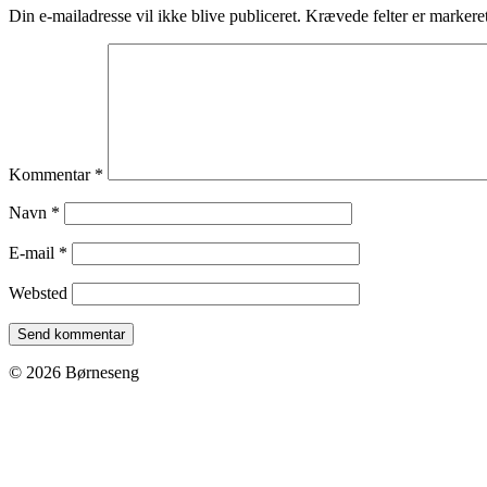
Din e-mailadresse vil ikke blive publiceret.
Krævede felter er marker
Kommentar
*
Navn
*
E-mail
*
Websted
© 2026 Børneseng