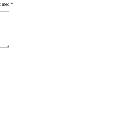
et med
*