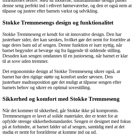
forældrenes behov. Med sit moderne, minimalistiske design passer
denne seng perfekt ind i ethvert børneværelse, og den er også nem at
tilpasse og justere efter barnets vækst og udvikling.
Stokke Tremmesengs design og funktionalitet
Stokke Tremmeseng er kendt for sit innovative design. Den har
justerbare sider, der kan sænkes, hvilket gør det nemt for forældre at
tage deres barn ud af sengen. Denne funktion er især nyttig, når
barnet begynder at bevæge sig fra liggende til siddende stilling.
Desuden kan sengen omdannes til en juniorseng, når barnet er klar
til at sove uden tremmer.
Det ergonomiske design af Stokke Tremmeseng sikrer også, at
barnet har den rigtige støtte og komfort under søvnen. Den
justerbare madrasposition gør det muligt at tilpasse sengen efter
barnets behov og sikrer en optimal sovestilling.
Sikkerhed og komfort med Stokke Tremmeseng
Når det kommer til sikkerhed, går Stokke ikke på kompromis.
Tremmesengen er lavet af solide materialer, der er testet for at
opfylde strenge sikkerhedsstandarder. Sengen er designet med fokus
på at forhindre, at barnet falder ud af sengen, samtidig med at det
stadig er nemt for forældrene at komme ind og ud.