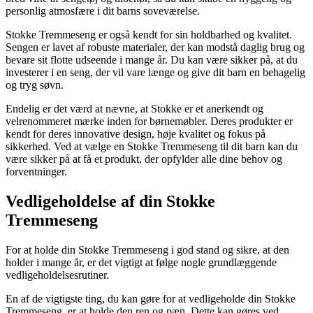
personlig atmosfære i dit barns soveværelse.
Stokke Tremmeseng er også kendt for sin holdbarhed og kvalitet.
Sengen er lavet af robuste materialer, der kan modstå daglig brug og
bevare sit flotte udseende i mange år. Du kan være sikker på, at du
investerer i en seng, der vil vare længe og give dit barn en behagelig
og tryg søvn.
Endelig er det værd at nævne, at Stokke er et anerkendt og
velrenommeret mærke inden for børnemøbler. Deres produkter er
kendt for deres innovative design, høje kvalitet og fokus på
sikkerhed. Ved at vælge en Stokke Tremmeseng til dit barn kan du
være sikker på at få et produkt, der opfylder alle dine behov og
forventninger.
Vedligeholdelse af din Stokke
Tremmeseng
For at holde din Stokke Tremmeseng i god stand og sikre, at den
holder i mange år, er det vigtigt at følge nogle grundlæggende
vedligeholdelsesrutiner.
En af de vigtigste ting, du kan gøre for at vedligeholde din Stokke
Tremmeseng, er at holde den ren og pæn. Dette kan gøres ved