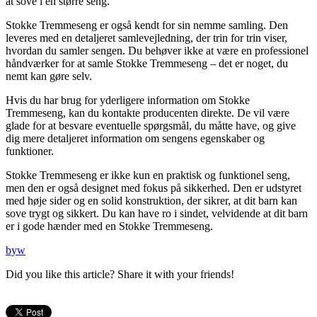
at sove i en større seng.
Stokke Tremmeseng er også kendt for sin nemme samling. Den
leveres med en detaljeret samlevejledning, der trin for trin viser,
hvordan du samler sengen. Du behøver ikke at være en professionel
håndværker for at samle Stokke Tremmeseng – det er noget, du
nemt kan gøre selv.
Hvis du har brug for yderligere information om Stokke
Tremmeseng, kan du kontakte producenten direkte. De vil være
glade for at besvare eventuelle spørgsmål, du måtte have, og give
dig mere detaljeret information om sengens egenskaber og
funktioner.
Stokke Tremmeseng er ikke kun en praktisk og funktionel seng,
men den er også designet med fokus på sikkerhed. Den er udstyret
med høje sider og en solid konstruktion, der sikrer, at dit barn kan
sove trygt og sikkert. Du kan have ro i sindet, velvidende at dit barn
er i gode hænder med en Stokke Tremmeseng.
byw
Did you like this article? Share it with your friends!