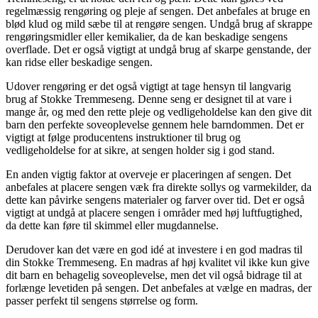
regelmæssig rengøring og pleje af sengen. Det anbefales at bruge en
blød klud og mild sæbe til at rengøre sengen. Undgå brug af skrappe
rengøringsmidler eller kemikalier, da de kan beskadige sengens
overflade. Det er også vigtigt at undgå brug af skarpe genstande, der
kan ridse eller beskadige sengen.
Udover rengøring er det også vigtigt at tage hensyn til langvarig
brug af Stokke Tremmeseng. Denne seng er designet til at vare i
mange år, og med den rette pleje og vedligeholdelse kan den give dit
barn den perfekte soveoplevelse gennem hele barndommen. Det er
vigtigt at følge producentens instruktioner til brug og
vedligeholdelse for at sikre, at sengen holder sig i god stand.
En anden vigtig faktor at overveje er placeringen af sengen. Det
anbefales at placere sengen væk fra direkte sollys og varmekilder, da
dette kan påvirke sengens materialer og farver over tid. Det er også
vigtigt at undgå at placere sengen i områder med høj luftfugtighed,
da dette kan føre til skimmel eller mugdannelse.
Derudover kan det være en god idé at investere i en god madras til
din Stokke Tremmeseng. En madras af høj kvalitet vil ikke kun give
dit barn en behagelig soveoplevelse, men det vil også bidrage til at
forlænge levetiden på sengen. Det anbefales at vælge en madras, der
passer perfekt til sengens størrelse og form.