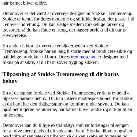
når barnet bliver ældre.
Derudover er det værd at overveje designet af Stokke Tremmeseng.
Stokke er kendt for deres moderne og stilfulde design, der passer ind
i enhver indretning. Du kan vælge mellem forskellige farver og
træsorter, så du kan finde en seng, der passer perfekt til dit barns
soveværelse.
En anden faktor at overveje er sikkerheden ved Stokke
Tremmeseng. Stokke har en lang historie med at producere sikre og
pålidelige produkter til børn. Deres
tremmesenge
er designet med
fokus på at sikre, at dit barn sover trygt og sikkert.
Tilpasning af Stokke Tremmeseng til dit barns
behov
En af de største fordele ved Stokke Tremmeseng er dens evne til at
tilpasses barnets behov. Du kan justere madraspositionen for at sikre,
at dit barn har den rigtige støtte og komfort under søvnen. Du kan
også nemt fjerne tremmerne, når barnet bliver ældre og er klar til en
juniorseng.
Derudover kan du tilføje ekstraudstyr som en forlænger til sengen
for at give mere plads til dit voksende barn. Stokke tilbyder også en
bred vifte af sengetøj og tilbehør, så du kan skabe en hyggelig og