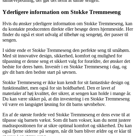
samlevejledning, der gør det nemt at samle sengen.
Yderligere information om Stokke Tremmeseng
Hvis du ønsker yderligere information om Stokke Tremmeseng, kan
du kontakte producenten direkte eller besøge deres hjemmeside. Her
finder du også et stort udvalg af tilbehør og sengetøj, der passer til
sengen.
I sidste ende er Stokke Tremmeseng den perfekte seng til småbørn.
Med sit innovative design, sikkerhed, komfort og mulighed for
tilpasning er denne seng et sikkert valg for forældre, der ønsker det
bedste for deres børn. Investér i en Stokke Tremmeseng i dag, og
giv dit barn den bedste start på søvnen.
Stokke Tremmeseng er ikke kun kendt for sit fantastiske design og
funktionalitet, men også for sin holdbarhed. Den er lavet af
materialer af høj kvalitet, der sikrer, at sengen kan holde i mange år.
Du kan være sikker på, at din investering i en Stokke Tremmeseng
vil være en langsigtet løsning for dit barns søvnbehov.
En af de største fordele ved Stokke Tremmeseng er dens evne til at
tilpasse sig barnets vækst. Som dit barn vokser, kan du nemt justere
madraspositionen for at sikre optimal komfort og sikkerhed. Du kan
også fjerne siderne på sengen, når dit barn bliver ældre og er klar til