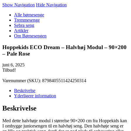
Show Navigation
Hide Navigation
Alle børnesenge
Tremmesenge
Sebra seng
Artikler
Om Børnesengen
Hoppekids ECO Dream – Halvhøj Modul – 90×200
– Pale Rose
juni 6, 2025
Tilbud!
Varenummer (SKU):
8798405511424250314
Beskrivelse
Yderligere information
Beskrivelse
Med dette halvhøje modul i størrelse 90×200 cm fra Hoppekids kan
I ombygge juniorsengen til en halvhøj seng. Den halvhøje seng er