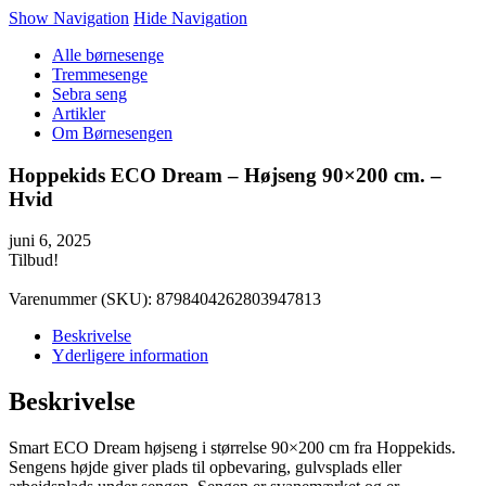
Show Navigation
Hide Navigation
Alle børnesenge
Tremmesenge
Sebra seng
Artikler
Om Børnesengen
Hoppekids ECO Dream – Højseng 90×200 cm. –
Hvid
juni 6, 2025
Tilbud!
Varenummer (SKU):
8798404262803947813
Beskrivelse
Yderligere information
Beskrivelse
Smart ECO Dream højseng i størrelse 90×200 cm fra Hoppekids.
Sengens højde giver plads til opbevaring, gulvsplads eller