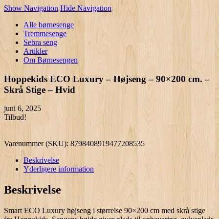
Show Navigation
Hide Navigation
Alle børnesenge
Tremmesenge
Sebra seng
Artikler
Om Børnesengen
Hoppekids ECO Luxury – Højseng – 90×200 cm. –
Skrå Stige – Hvid
juni 6, 2025
Tilbud!
Varenummer (SKU):
8798408919477208535
Beskrivelse
Yderligere information
Beskrivelse
Smart ECO Luxury højseng i størrelse 90×200 cm med skrå stige