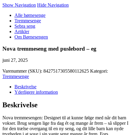
Show Navigation
Hide Navigation
Alle børnesenge
Tremmesenge
Sebra seng
Artikler
Om Børnesengen
Nova tremmeseng med puslebord – eg
juni 27, 2025
Varenummer (SKU):
8427517305580112625
Kategori:
Tremmesenge
Beskrivelse
Yderligere information
Beskrivelse
Nova tremmesengen: Designet til at kunne følge med når dit barn
vokser. Brug sengen lige fra dag ét og mange år frem – så slipper I
for den trælse overgang til en ny seng, og dit lille barn kan nyde
trygheden i at sove i sin vante seng mange år frem. Fors