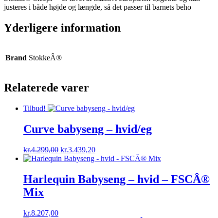
justeres i både højde og længde, så det passer til barnets beho
Yderligere information
Brand
StokkeÂ®
Relaterede varer
Tilbud!
Curve babyseng – hvid/eg
Original
Current
kr.
4.299,00
kr.
3.439,20
price
price
was:
is:
kr.4.299,00.
kr.3.439,20.
Harlequin Babyseng – hvid – FSCÂ®
Mix
kr.
8.207,00