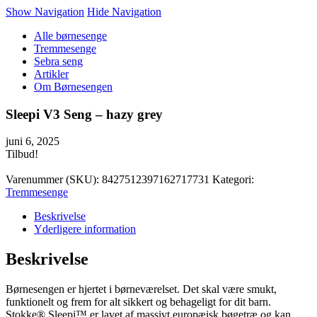
Show Navigation
Hide Navigation
Alle børnesenge
Tremmesenge
Sebra seng
Artikler
Om Børnesengen
Sleepi V3 Seng – hazy grey
juni 6, 2025
Tilbud!
Varenummer (SKU):
8427512397162717731
Kategori:
Tremmesenge
Beskrivelse
Yderligere information
Beskrivelse
Børnesengen er hjertet i børneværelset. Det skal være smukt,
funktionelt og frem for alt sikkert og behageligt for dit barn.
Stokke® Sleepi™ er lavet af massivt europæisk bøgetræ og kan