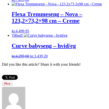
Flexa Tremmeseng – Nova –
123,2×73,2×98 cm – Creme
kr.
4.499,95
Tilbud!
Curve babyseng – hvid/eg
Original
Current
kr.
4.299,00
kr.
3.439,20
price
price
Did you like this article? Share it with your friends!
was:
is:
kr.4.299,00.
kr.3.439,20.