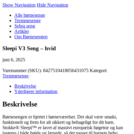
Show Navigation
Hide Navigation
Alle børnesenge
Tremmesenge
Sebra seng
Artikler
Om Børnesengen
Sleepi V3 Seng – hvid
juni 6, 2025
Varenummer (SKU):
8427510418056431075
Kategori:
Tremmesenge
Beskrivelse
Yderligere information
Beskrivelse
Børnesengen er hjertet i børneværelset. Det skal være smukt,
funktionelt og frem for alt sikkert og behageligt for dit barn.
Stokke® Sleepi™ er lavet af massivt europæisk bøgetræ og kan
justeres i både højde og længde, så det passer til barnets beho