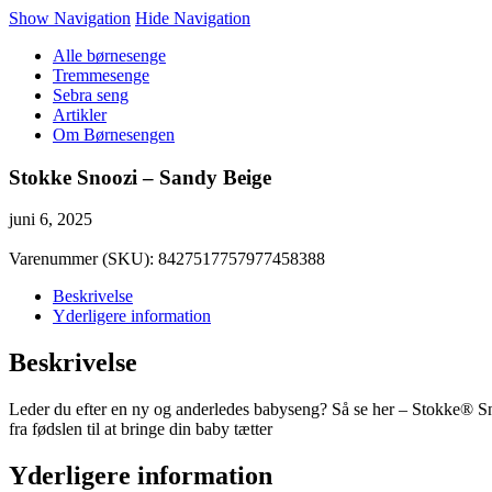
Show Navigation
Hide Navigation
Alle børnesenge
Tremmesenge
Sebra seng
Artikler
Om Børnesengen
Stokke Snoozi – Sandy Beige
juni 6, 2025
Varenummer (SKU):
8427517757977458388
Beskrivelse
Yderligere information
Beskrivelse
Leder du efter en ny og anderledes babyseng? Så se her – Stokke® Sno
fra fødslen til at bringe din baby tætter
Yderligere information