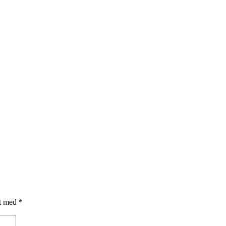
et med
*