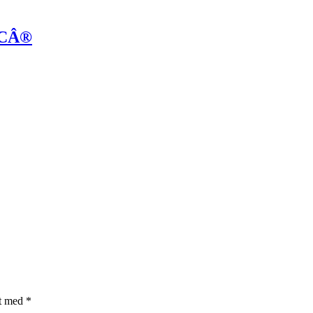
FSCÂ®
et med
*