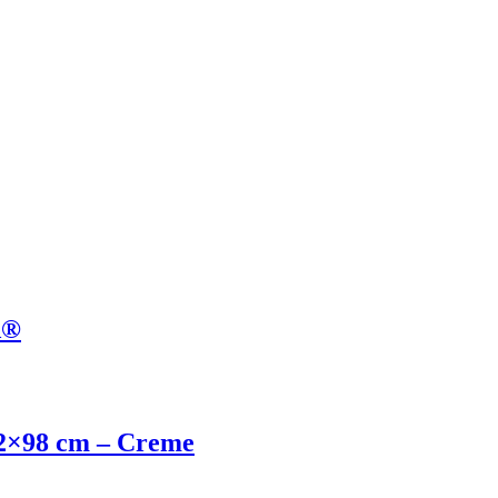
Â®
,2×98 cm – Creme