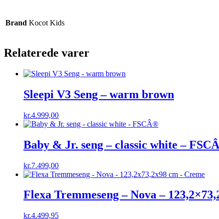
Brand
Kocot Kids
Relaterede varer
Sleepi V3 Seng – warm brown
kr.
4.999,00
Baby & Jr. seng – classic white – FSC
kr.
7.499,00
Flexa Tremmeseng – Nova – 123,2×73
kr.
4.499,95