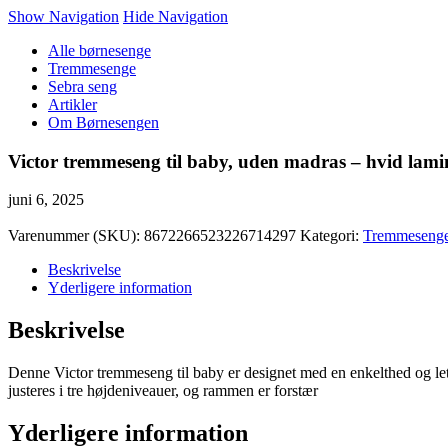
Show Navigation
Hide Navigation
Alle børnesenge
Tremmesenge
Sebra seng
Artikler
Om Børnesengen
Victor tremmeseng til baby, uden madras – hvid lami
juni 6, 2025
Varenummer (SKU):
8672266523226714297
Kategori:
Tremmeseng
Beskrivelse
Yderligere information
Beskrivelse
Denne Victor tremmeseng til baby er designet med en enkelthed og let
justeres i tre højdeniveauer, og rammen er forstær
Yderligere information